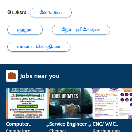
டேக்ஸ் :
லோக்கல்
குற்றம்
நோட்டிபிகேஷன்
மாவட்ட செய்திகள்
Jobs near you
Computer
Service Engineer
CNC/ VMC
Operator
Operator
Coimbatore
Chennai
Kanchipuram