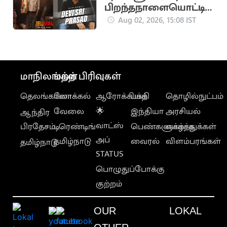
பிறந்தநாளையொட்டி
போஸ்டர் வெளியிட்ட
Aug 02, 2026, 15:08 IST
படக்குழு
மாநிலங்கள்
மற்ற பிரிவுகள்
தெலங்கானா
லோக்கல்
ஆரோக்கியம்
பக்தி
தொழில்நுட்பம்
வேலை
🌟
இந்தியா
அரசியல்
ஆந்திர
வாட்ஸ்
பிரதேசம்
டிரெண்டிங்
பெண்களுக்காக
வாழ்த்துக்கள்
அப்
தமிழ்நாடு
வைரல்
விளம்பரங்கள்
தமிழ்நாடு
STATUS
பொழுதுப்போக்கு
குற்றம்
OUR
LOKAL