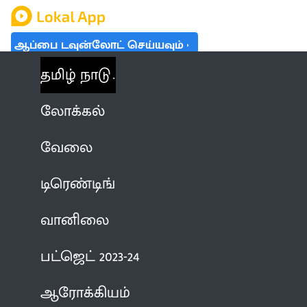
ஆப்பை டவுன்லோட் செய்யவும்
தமிழ் நாடு
லோக்கல்
வேலை
டிரெண்டிங்
வானிலை
பட்ஜெட் 2023-24
ஆரோக்கியம்