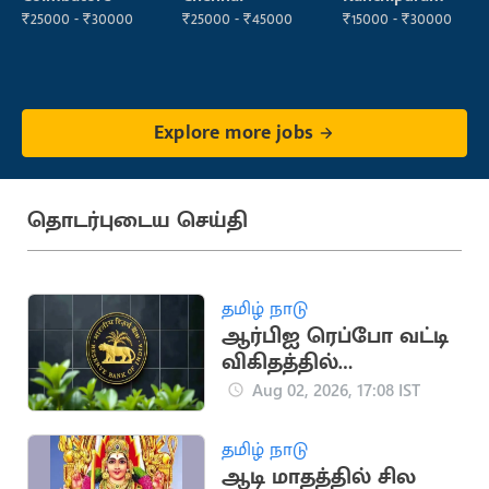
₹25000 - ₹30000
₹25000 - ₹45000
₹15000 - ₹30000
Explore more jobs
தொடர்புடைய செய்தி
தமிழ் நாடு
ஆர்பிஐ ரெப்போ வட்டி
விகிதத்தில்
மாற்றமில்லை:
Aug 02, 2026, 17:08 IST
பொருளாதார
நிபுணர்கள் கணிப்பு
தமிழ் நாடு
ஆடி மாதத்தில் சில