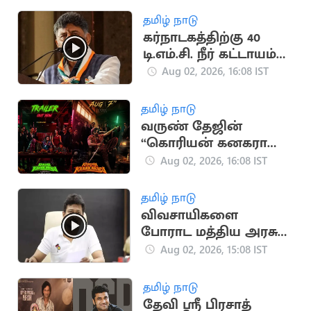
தமிழ் நாடு
கர்நாடகத்திற்கு 40
டி.எம்.சி. நீர் கட்டாயம்
தேவை..
Aug 02, 2026, 16:08 IST
டி.கே.சிவகுமார்
தமிழ் நாடு
வருண் தேஜின்
“கொரியன் கனகராஜு”
படத்தின் டிரெய்லர்
Aug 02, 2026, 16:08 IST
வெளியீடு
தமிழ் நாடு
விவசாயிகளை
போராட மத்திய அரசு
அனுமதிக்க வேண்டும்
Aug 02, 2026, 15:08 IST
- உதயநிதி
தமிழ் நாடு
தேவி ஸ்ரீ பிரசாத்