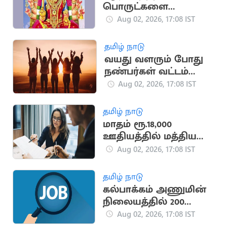
பொருட்களை
வாங்கினால் பண
Aug 02, 2026, 17:08 IST
நஷ்டம் ஏற்படுமா?
தமிழ் நாடு
வயது வளரும் போது
நண்பர்கள் வட்டம்
சுருங்குவது ஏன்?
Aug 02, 2026, 17:08 IST
தமிழ் நாடு
மாதம் ரூ.18,000
ஊதியத்தில் மத்திய
அரசின்கீழ் புதிய
Aug 02, 2026, 17:08 IST
வேலைவாய்ப்பு
அறிவிப்பு
தமிழ் நாடு
கல்பாக்கம் அணுமின்
நிலையத்தில் 200
அப்ரண்டீஸ்
Aug 02, 2026, 17:08 IST
பணியிடங்கள்