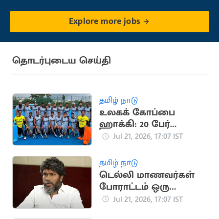
Explore more jobs
தொடர்புடைய செய்தி
தமிழ் நாடு
உலகக் கோப்பை
ஹாக்கி: 20 பேர்
கொண்ட இந்திய
Jul 21, 2026, 17:07 IST
அணி அறிவிப்பு
தமிழ் நாடு
டெல்லி மாணவர்கள்
போராட்டம் ஒரு
தலைமுறையின்
Jul 21, 2026, 17:07 IST
ஒட்டுமொத்த கோபம்: