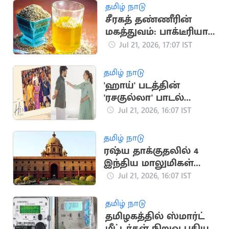
பா.ரஞ்சித்
தமிழ் நாடு
சீரகத் தண்ணீரின்
மகத்துவம்: பாக்டீரியா
தொற்று முதல் இதய
Jul 21, 2026, 17:07 IST
பாதுகாப்பு வரை
தமிழ் நாடு
'ஹாய்' படத்தின்
'ரசகுல்லா' பாடல்
நாளை வெளியீடு
Jul 21, 2026, 16:07 IST
தமிழ் நாடு
ரஷ்ய தாக்குதலில் 4
இந்திய மாலுமிகள்
பலி: இந்தியா
Jul 21, 2026, 16:07 IST
கண்டனம்
தமிழ் நாடு
தமிழகத்தில் ஸ்மார்ட்
மீட்டர்கள் நிறுவ புதிய