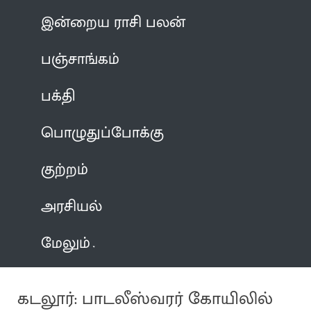
இன்றைய ராசி பலன்
பஞ்சாங்கம்
பக்தி
பொழுதுப்போக்கு
குற்றம்
அரசியல்
மேலும்
கடலூர்: பாடலீஸ்வரர் கோயிலில்