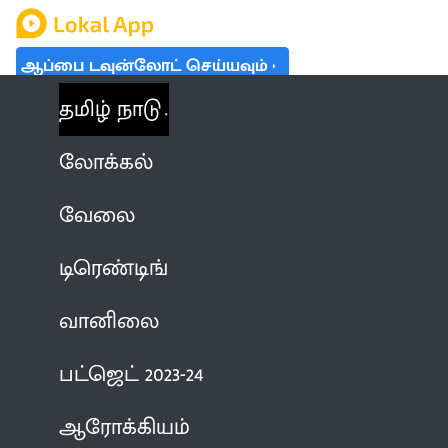
ஆப்பை டவுன்லோட் செய்யவும்
தமிழ் நாடு
லோக்கல்
வேலை
டிரெண்டிங்
வானிலை
பட்ஜெட் 2023-24
ஆரோக்கியம்