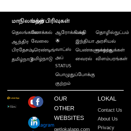
சேர்த்த தவெக MLA
மாநிலங்கள்
மற்ற பிரிவுகள்
தெலங்கானா
லோக்கல்
ஆரோக்கியம்
பக்தி
தொழில்நுட்பம்
வேலை
🌟
இந்தியா
அரசியல்
ஆந்திர
வாட்ஸ்
பிரதேசம்
டிரெண்டிங்
பெண்களுக்காக
வாழ்த்துக்கள்
அப்
தமிழ்நாடு
வைரல்
விளம்பரங்கள்
தமிழ்நாடு
STATUS
பொழுதுப்போக்கு
குற்றம்
OUR
LOKAL
OTHER
Contact Us
WEBSITES
About Us
Privacy
getlokalapp.com