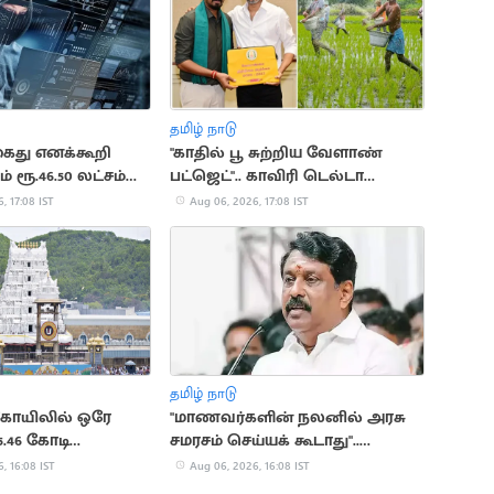
தமிழ் நாடு
 கைது எனக்கூறி
"காதில் பூ சுற்றிய வேளாண்
் ரூ.46.50 லட்சம்
பட்ஜெட்".. காவிரி டெல்டா
விவசாயிகள் சங்கம் விமர்சனம்
, 17:08 IST
Aug 06, 2026, 17:08 IST
தமிழ் நாடு
 கோயிலில் ஒரே
"மாணவர்களின் நலனில் அரசு
5.46 கோடி
சமரசம் செய்யக் கூடாது"..
ை
நயினார் நாகேந்திரன்
, 16:08 IST
Aug 06, 2026, 16:08 IST