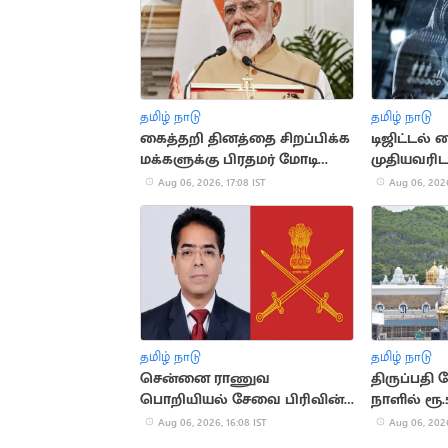
தமிழ் நாடு
தமிழ் நாடு
கைத்தறி தினத்தை சிறப்பிக்க
டிஜிட்டல்
மக்களுக்கு பிரதமர் மோடி
முதியவரிடம
அழைப்பு
மோசடி
Aug 06, 2026, 17:08 IST
Aug 06, 2026
தமிழ் நாடு
தமிழ் நாடு
சென்னை ராணுவ
திருப்பதி
பொறியியல் சேவை பிரிவின்
நாளில் ரூ.
தலைவராக ஈஸ்வர் தத்
காணிக்க
Aug 06, 2026, 16:08 IST
Aug 06, 2026
பொறுப்பேற்பு