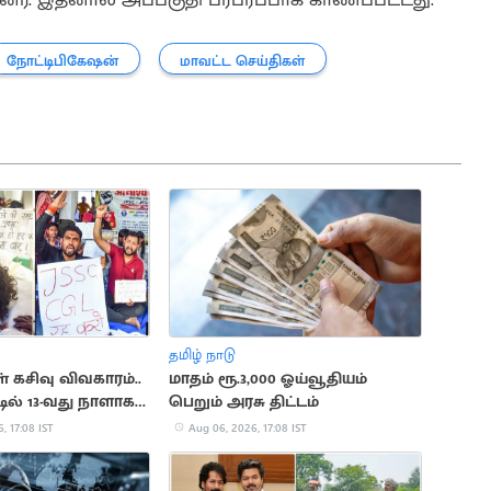
நோட்டிபிகேஷன்
மாவட்ட செய்திகள்
தமிழ் நாடு
 கசிவு விவகாரம்..
மாதம் ரூ.3,000 ஓய்வூதியம்
ில் 13-வது நாளாக
பெறும் அரசு திட்டம்
ள் உண்ணாவிரதம்
, 17:08 IST
Aug 06, 2026, 17:08 IST