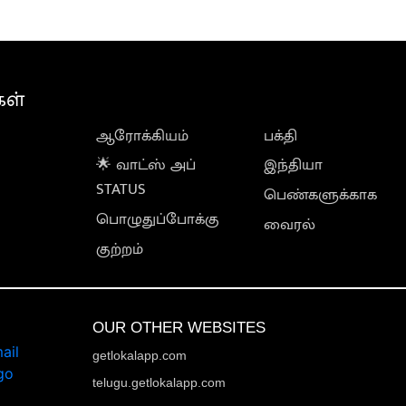
கள்
ஆரோக்கியம்
பக்தி
🌟 வாட்ஸ் அப்
இந்தியா
STATUS
பெண்களுக்காக
பொழுதுப்போக்கு
வைரல்
குற்றம்
OUR OTHER WEBSITES
getlokalapp.com
telugu.getlokalapp.com