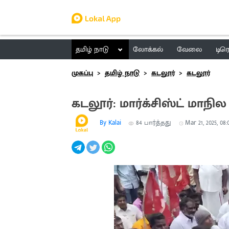
தமிழ் நாடு
லோக்கல்
வேலை
டிர
முகப்பு
தமிழ் நாடு
கடலூர்
கடலூர்
கடலூர்: மார்க்சிஸ்ட் மாந
By Kalai
84
பார்த்தது
Mar 21, 2025, 08: