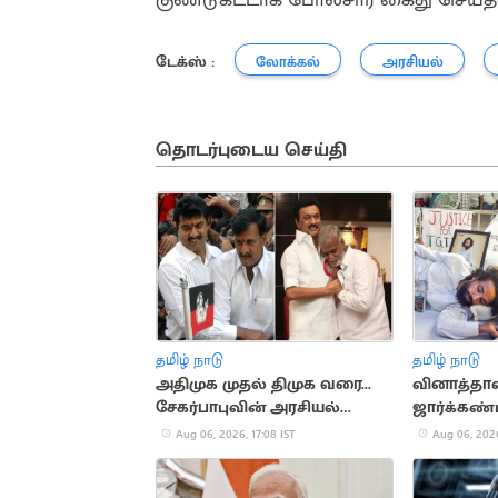
டேக்ஸ் :
லோக்கல்
அரசியல்
தொடர்புடைய செய்தி
தமிழ் நாடு
தமிழ் நாடு
அதிமுக முதல் திமுக வரை...
வினாத்தாள்
சேகர்பாபுவின் அரசியல்
ஜார்க்கண்ட
பயணம்
மாணவர்க
Aug 06, 2026, 17:08 IST
Aug 06, 2026