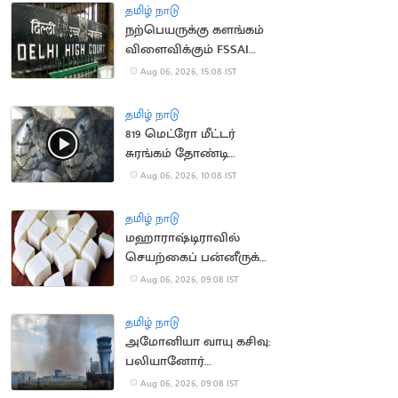
தமிழ் நாடு
நற்பெயருக்கு களங்கம்
விளைவிக்கும் FSSAI
உத்தரவு: டாபர்
Aug 06, 2026, 15:08 IST
நிறுவனம் வழக்கு
தமிழ் நாடு
819 மெட்ரோ மீட்டர்
சுரங்கம் தோண்டி
நீலகிரி இயந்திரம்
Aug 06, 2026, 10:08 IST
சாதனை
தமிழ் நாடு
மஹாராஷ்டிராவில்
செயற்கைப் பன்னீருக்கு
ஓராண்டு தடை
Aug 06, 2026, 09:08 IST
தமிழ் நாடு
அமோனியா வாயு கசிவு:
பலியானோர்
குடும்பங்களுக்கு ரூ.10
Aug 06, 2026, 09:08 IST