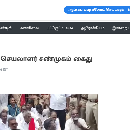
ஆப்பை டவுன்லோட் செய்யவும்
ெண்டிங்
வானிலை
பட்ஜெட் 2023-24
ஆரோக்கியம்
இன்றைய 
ில செயலாளர் சண்முகம் கைது
03 IST