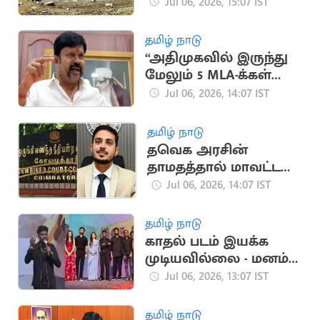
டெல்டா விவசாயிகள்
Jul 06, 2026, 15:07 IST
கவலை
தமிழ் நாடு
“அதிமுகவில் இருந்து
மேலும் 5 MLA-க்கள்
ராஜினாமா”.. கே.சி.
Jul 06, 2026, 14:07 IST
பழனிசாமி தகவல்
தமிழ் நாடு
தவெக அரசின்
தாமதத்தால் மாவட்ட
ஆட்சியருக்கு ரூ.10,000
Jul 06, 2026, 14:07 IST
அபராதம்
தமிழ் நாடு
காதல் படம் இயக்க
முடியவில்லை - மனம்
திறந்த அட்லீ
Jul 06, 2026, 13:07 IST
தமிழ் நாடு