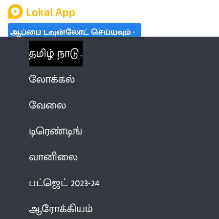
ஆப்பை டவுன்லோட் செய்யவும்
தமிழ் நாடு
லோக்கல்
வேலை
டிரெண்டிங்
வானிலை
பட்ஜெட் 2023-24
ஆரோக்கியம்