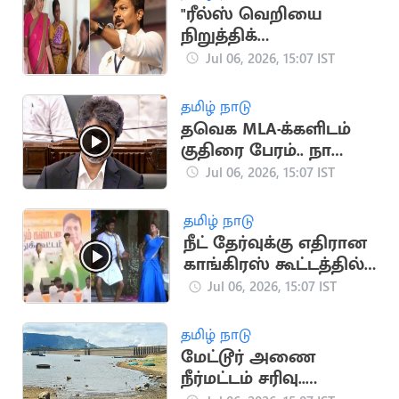
"ரீல்ஸ் வெறியை
நிறுத்திக்
கொள்ளுங்கள்"..
Jul 06, 2026, 15:07 IST
அமைச்சர் செயலுக்கு
உதயநிதி கண்டனம்
தமிழ் நாடு
தவெக MLA-க்களிடம்
குதிரை பேரம்.. நாளை
விசாரணை
Jul 06, 2026, 15:07 IST
தமிழ் நாடு
நீட் தேர்வுக்கு எதிரான
காங்கிரஸ் கூட்டத்தில்
'அப்படி போடு'
Jul 06, 2026, 15:07 IST
பாடலுக்கு நடனம்
தமிழ் நாடு
மேட்டூர் அணை
நீர்மட்டம் சரிவு..