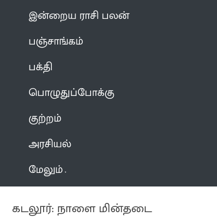
இன்றைய ராசி பலன்
பஞ்சாங்கம்
பக்தி
பொழுதுப்போக்கு
குற்றம்
அரசியல்
மேலும்
கடலூர்: நாளை மின்தடை