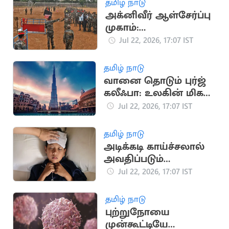
தமிழ் நாடு
அக்னிவீர் ஆள்சேர்ப்பு
முகாம்:
விண்ணப்பதாரர்களுக்
Jul 22, 2026, 17:07 IST
கு இந்திய ராணுவம்
முக்கிய அறிவுறுத்தல்
தமிழ் நாடு
வானை தொடும் புர்ஜ்
கலீஃபா: உலகின் மிக
உயரமான கட்டிடம்
Jul 22, 2026, 17:07 IST
தமிழ் நாடு
அடிக்கடி காய்ச்சலால்
அவதிப்படும்
குழந்தைகள்: முக்கிய
Jul 22, 2026, 17:07 IST
காரணங்கள் இதோ
தமிழ் நாடு
புற்றுநோயை
முன்கூட்டியே