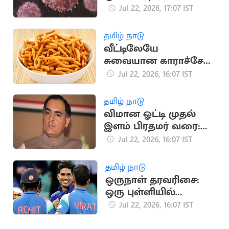
கண்டறிய உதவும்
Jul 22, 2026, 17:07 IST
அறிகுறிகள்
தமிழ் நாடு
வீட்டிலேயே
சுவையான காராச்சேவு
தயாரிப்பது எப்படி?
Jul 22, 2026, 16:07 IST
தமிழ் நாடு
விமான ஓட்டி முதல்
இளம் பிரதமர் வரை:
ராஜீவ் காந்தி வரலாறு
Jul 22, 2026, 16:07 IST
தமிழ் நாடு
ஒருநாள் தரவரிசை:
ஒரு புள்ளியில்
முதலிடத்தை இழந்த
Jul 22, 2026, 16:07 IST
கில்