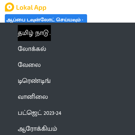
ஆப்பை டவுன்லோட் செய்யவும்
தமிழ் நாடு
லோக்கல்
வேலை
டிரெண்டிங்
வானிலை
பட்ஜெட் 2023-24
ஆரோக்கியம்