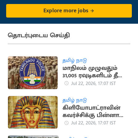
Explore more jobs
தொடர்புடைய செய்தி
தமிழ் நாடு
மாநிலம் முழுவதும்
31,005 ரவுடிகளிடம் தீவிர
சோதனை:
Jul 22, 2026, 17:07 IST
காவல்துறை
அறிக்கை
தமிழ் நாடு
கிளியோபாட்ராவின்
கவர்ச்சிக்கு பின்னால்
உள்ள சுவாரசியமான
Jul 22, 2026, 17:07 IST
வரலாற்று தகவல்கள்