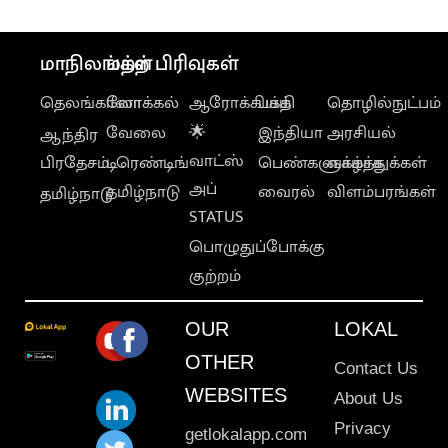
மாநிலங்கள்
மற்ற பிரிவுகள்
தெலங்கானா
லோக்கல்
ஆரோக்கியம்
பக்தி
தொழில்நுட்பம்
வேலை
🌟
இந்தியா
அரசியல்
ஆந்திர
வாட்ஸ்
பிரதேசம்
டிரெண்டிங்
பெண்களுக்காக
வாழ்த்துக்கள்
அப்
தமிழ்நாடு
வைரல்
விளம்பரங்கள்
தமிழ்நாடு
STATUS
பொழுதுப்போக்கு
குற்றம்
OUR
LOKAL
OTHER
Contact Us
WEBSITES
About Us
Privacy
getlokalapp.com