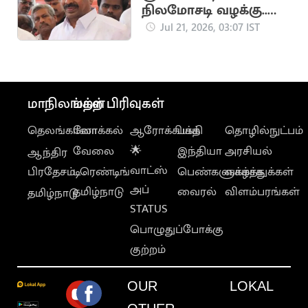
நிலமோசடி வழக்கு..
எம்.ஆர்.விஜயபாசகர்
Jul 21, 2026, 03:07 IST
மீண்டும் ஆஜராக
உத்தரவு
மாநிலங்கள்
மற்ற பிரிவுகள்
தெலங்கானா
லோக்கல்
ஆரோக்கியம்
பக்தி
தொழில்நுட்பம்
வேலை
🌟
இந்தியா
அரசியல்
ஆந்திர
வாட்ஸ்
பிரதேசம்
டிரெண்டிங்
பெண்களுக்காக
வாழ்த்துக்கள்
அப்
தமிழ்நாடு
வைரல்
விளம்பரங்கள்
தமிழ்நாடு
STATUS
பொழுதுப்போக்கு
குற்றம்
OUR
LOKAL