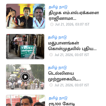
தமிழ் நாடு
திமுக எம்.எல்.ஏக்களை
ராஜினாமா
செய்யச்சொல்லி
Jul 21, 2026, 03:07 IST
மிரட்டல்..? பரபரப்பு
தமிழ் நாடு
மதுபானங்கள்
கொள்முதலில் புதிய
நடைமுறை -
Jul 21, 2026, 03:07 IST
‘டாஸ்மாக்' நிர்வாகம்
அதிரடி
தமிழ் நாடு
டெல்லியை
முற்றுகையிட
விவசாயிகள் ஆயத்தம்
Jul 21, 2026, 03:07 IST
தமிழ் நாடு
ரூ.100 கோடி