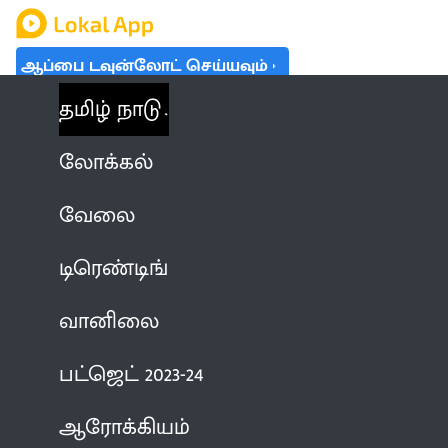
ஆப்பை டவுன்லோட் செய்யவும்
தமிழ் நாடு
லோக்கல்
வேலை
டிரெண்டிங்
வானிலை
பட்ஜெட் 2023-24
ஆரோக்கியம்