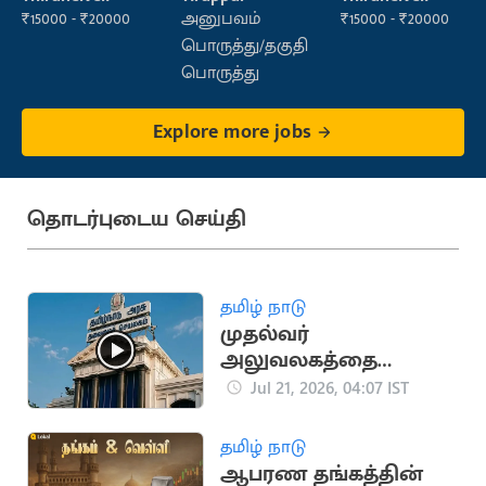
Sales)
₹15000 - ₹20000
அனுபவம்
₹15000 - ₹20000
பொருத்து/தகுதி
பொருத்து
Explore more jobs
தொடர்புடைய செய்தி
தமிழ் நாடு
முதல்வர்
அலுவலகத்தை
மாற்றும் CM விஜய்..?
Jul 21, 2026, 04:07 IST
பரபரப்பு செய்தி
தமிழ் நாடு
ஆபரண தங்கத்தின்