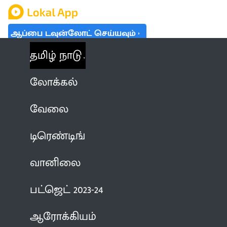
ஆப்பை டவுன்லோட் செய்யவும்
தமிழ் நாடு
லோக்கல்
வேலை
டிரெண்டிங்
வானிலை
பட்ஜெட் 2023-24
ஆரோக்கியம்