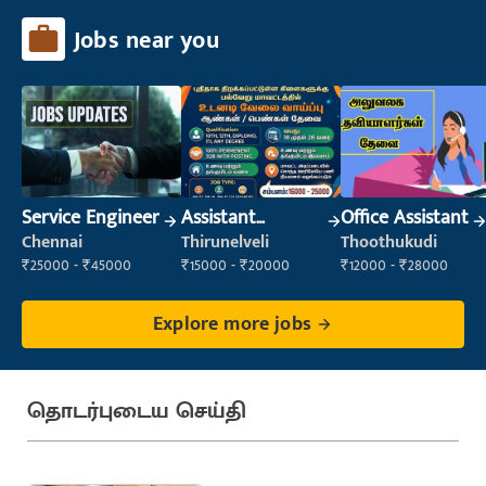
Jobs near you
Service Engineer
Assistant
Office Assistant
Manager
Chennai
Thirunelveli
Thoothukudi
₹25000 - ₹45000
₹15000 - ₹20000
₹12000 - ₹28000
Explore more jobs
தொடர்புடைய செய்தி