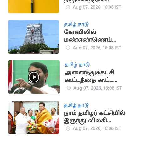
வேலைவாய்ப்பு:
Aug 07, 2026, 16:08 IST
ஆகஸ்ட் 8, 9-ல்
நேர்முகத் தேர்வு!
தமிழ் நாடு
கோவிலில்
மண்எண்ணெய்
ஊற்றி தீக்குளித்த
Aug 07, 2026, 16:08 IST
பக்தர்:
அதிர்ஷ்டவசமாக உயிர்
தமிழ் நாடு
பிழைத்தார்
அனைத்துக்கட்சி
கூட்டத்தை கூட்ட
வேண்டும்.. சீமான்
Aug 07, 2026, 16:08 IST
வலியுறுத்தல்
தமிழ் நாடு
நாம் தமிழர் கட்சியில்
இருந்து விலகி
தவெகவில் இணைந்த
Aug 07, 2026, 16:08 IST
புகழேந்தி மாறன்