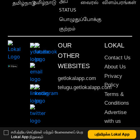
அப்
தமிழ்நாடு
வைரல்
விளம்பரங்கள்
தமிழ்நாடு
STATUS
பொழுதுப்போக்கு
குற்றம்
OUR
LOKAL
OTHER
Contact Us
WEBSITES
About Us
Privacy
getlokalapp.com
Policy
telugu.getlokalapp.com
Terms &
Conditions
Advertise
with us
Sitemap
சமீபத்திய செய்திகள் மற்றும் வேலைகளைப் பெற
பதிவிறக்க Lokal App
Lokal App நிறுவவும்
This material may not be published, transmitted, rewritten or redistributed. © 2020 Lokal App. All rights reserved.