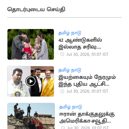
தொடர்புடைய செய்தி
தமிழ் நாடு
42 ஆண்டுகளில்
இல்லாத சரிவு:
ஜப்பானில் குறைந்த
Jul 30, 2026, 01:07 IST
பிறப்பு விகிதம்
தமிழ் நாடு
இயற்கையும் நேரமும்
இந்த புதிய ஆட்சியை
உருவாக்கியது..
Jul 30, 2026, 01:07 IST
அமைச்சர் ஆதவ்
அர்ஜுனா
தமிழ் நாடு
ஈரான் தாக்குதலுக்கு
அமெரிக்கா-சவூதி
பதிலடி: ஈராக்கில் 20
Jul 30, 2026, 01:07 IST