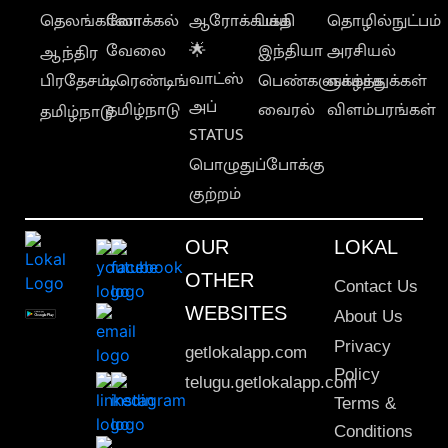
தெலங்கானா
லோக்கல்
ஆரோக்கியம்
பக்தி
தொழில்நுட்பம்
வேலை
🌟
இந்தியா
அரசியல்
ஆந்திர
வாட்ஸ்
பிரதேசம்
டிரெண்டிங்
பெண்களுக்காக
வாழ்த்துக்கள்
அப்
தமிழ்நாடு
வைரல்
விளம்பரங்கள்
தமிழ்நாடு
STATUS
பொழுதுப்போக்கு
குற்றம்
OUR
LOKAL
OTHER
Contact Us
WEBSITES
About Us
Privacy
getlokalapp.com
Policy
telugu.getlokalapp.com
Terms &
Conditions