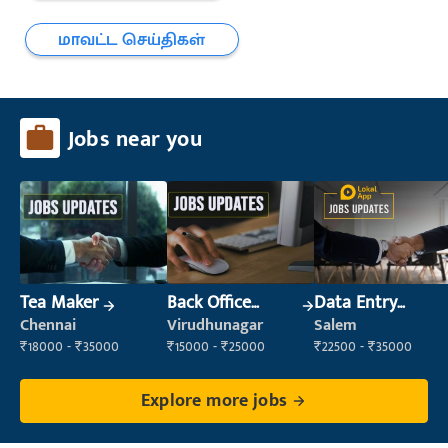
மாவட்ட செய்திகள்
Jobs near you
Tea Maker
Back Office
Data Entry
Executive
Operator
Chennai
Virudhunagar
Salem
(Administration)
₹18000 - ₹35000
₹15000 - ₹25000
₹22500 - ₹35000
Explore more jobs