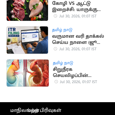
கோழி VS ஆட்டு
இறைச்சி: யாருக்கு
எந்த இறைச்சி நல்லது
Jul 30, 2026, 01:07 IST
தமிழ் நாடு
வருமான வரி தாக்கல்
செய்ய நாளை (ஜூலை
31) கடைசி நாள்
Jul 30, 2026, 01:07 IST
தமிழ் நாடு
சிறுநீரக
செயலிழப்பின்
ஆபத்தான கடைசி
Jul 30, 2026, 01:07 IST
அறிகுறிகள்:
எச்சரிக்கை!
மாநிலங்கள்
மற்ற பிரிவுகள்