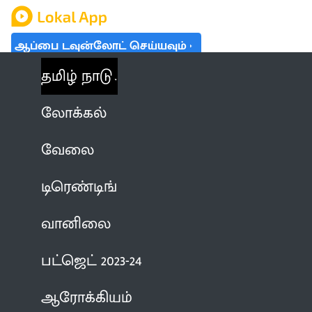
ஆப்பை டவுன்லோட் செய்யவும்
தமிழ் நாடு
லோக்கல்
வேலை
டிரெண்டிங்
வானிலை
பட்ஜெட் 2023-24
ஆரோக்கியம்