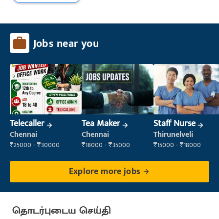
Jobs near you
Telecaller
Tea Maker
Staff Nurse
Chennai
Chennai
Thirunelveli
₹25000 - ₹30000
₹18000 - ₹35000
₹15000 - ₹18000
Explore more jobs
தொடர்புடைய செய்தி