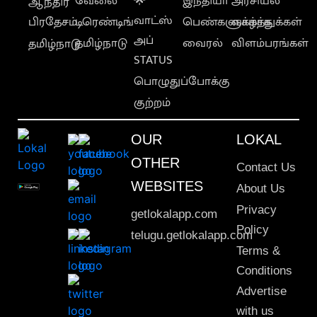
வேலை
🌟
இந்தியா
அரசியல்
ஆந்திர
வாட்ஸ்
பிரதேசம்
டிரெண்டிங்
பெண்களுக்காக
வாழ்த்துக்கள்
அப்
தமிழ்நாடு
வைரல்
விளம்பரங்கள்
தமிழ்நாடு
STATUS
பொழுதுப்போக்கு
குற்றம்
OUR
LOKAL
OTHER
Contact Us
WEBSITES
About Us
Privacy
getlokalapp.com
Policy
telugu.getlokalapp.com
Terms &
Conditions
Advertise
with us