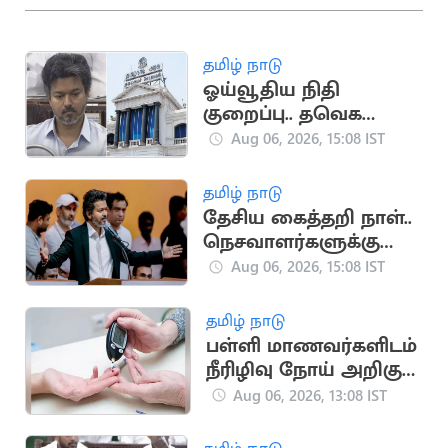
தமிழ் நாடு
ஓய்வூதிய நிதி
குறைப்பு.. தவெக
அரசுக்கு தலைமைச்
Aug 06, 2026, 15:08 IST
செயலகச் சங்கம்
கண்டனம்
தமிழ் நாடு
தேசிய கைத்தறி நாள்..
நெசவாளர்களுக்கு
முதலமைச்சர் விஜய்
Aug 06, 2026, 15:08 IST
வாழ்த்து
தமிழ் நாடு
பள்ளி மாணவர்களிடம்
நீரிழிவு நோய் அறிகுறி
அதிகரிப்பு: அதிர்ச்சி
Aug 06, 2026, 13:08 IST
தகவல்