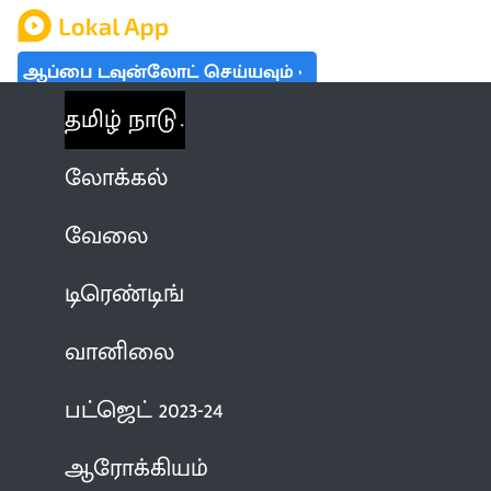
ஆப்பை டவுன்லோட் செய்யவும்
தமிழ் நாடு
லோக்கல்
வேலை
டிரெண்டிங்
வானிலை
பட்ஜெட் 2023-24
ஆரோக்கியம்