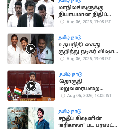
தமிழ் நாடு
மாநிலங்களுக்கு
நியாயமான நிதிப்
பகிர்வு.. நாளை
Aug 06, 2026, 13:08 IST
சட்டப்பேரவையில்
தனித் தீர்மானம்
தமிழ் நாடு
உதயநிதி கைது
குறித்து நடிகர் விஷால்
கருத்து
Aug 06, 2026, 13:08 IST
தமிழ் நாடு
தொகுதி
மறுவரையறை
விவகாரம்.. அனைத்து
Aug 06, 2026, 13:08 IST
MP-க்களுக்கும் CM
விஜய் அழைப்பு
தமிழ் நாடு
சந்தீப் கிஷனின்
‘கரிகாலா’ பட பர்ஸ்ட்