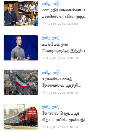
தமிழ் நாடு
மழைநீர் வடிகால்வாய்
பணிகளை விரைந்து
முடிக்க உத்தரவு
Aug 05, 2026, 17:08 IST
தமிழ் நாடு
டீப்ஃபேக், தள
பிழைகளுக்கு இந்திய
அரசிடம் மன்னிப்பு
Aug 05, 2026, 16:08 IST
கேட்ட மார்க் சக்கர்பெர்க்
தமிழ் நாடு
ஈரானில் பணத்
தேவையை பூர்த்தி
செய்ய திண்டாடும்
Aug 05, 2026, 16:08 IST
மக்கள்
தமிழ் நாடு
கோவை-ஜெய்ப்பூர்
சிறப்பு ரயில்: முன்பதிவு
நாளை தொடக்கம்
Aug 05, 2026, 15:08 IST