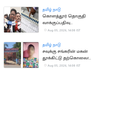
தமிழ் நாடு
கொளத்தூர் தொகுதி
வாக்குப்பதிவு
இயந்திரங்கள்
Aug 05, 2026, 14:08 IST
பரிசோதனை இன்றுடன்
நிறைவு
தமிழ் நாடு
சவுக்கு சங்கரின் மகன்
தூக்கிட்டு தற்கொலை!
காரணம் என்ன?
Aug 05, 2026, 14:08 IST