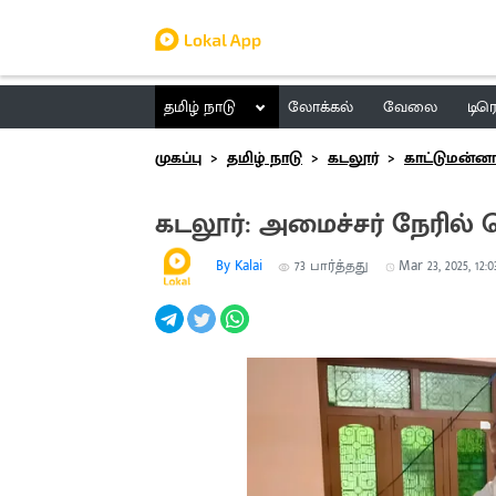
தமிழ் நாடு
லோக்கல்
வேலை
டிர
முகப்பு
தமிழ் நாடு
கடலூர்
காட்டுமன்ன
கடலூர்: அமைச்சர் நேரில்
By Kalai
73
பார்த்தது
Mar 23, 2025, 12:0