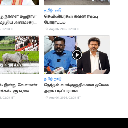
தமிழ் நாடு
க்கு நாளை மறுநாள்
செவிலியர்கள் கவன ஈர்ப்பு
 மத்திய அமைச்சர்
போராட்டம்
, 02:08 IST
Aug 06, 2026, 02:08 IST
தமிழ் நாடு
ில் இன்று வேளாண்
தேர்தல் வாக்குறுதிகளை தவெக
்கல்: ரூ.14,984
அரசு படிப்படியாக
கீடு
நிறைவேற்றும்.. திருமாவளவன்
, 02:08 IST
Aug 06, 2026, 02:08 IST