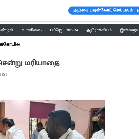
ஆப்பை டவுன்லோட் செய்யவும்
ெண்டிங்
வானிலை
பட்ஜெட் 2023-24
ஆரோக்கியம்
இன்றைய 
ார்கோயில்
 சென்று மரியாதை
3 IST