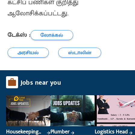
கட்சிப் பணிகள் குறித்து
ஆலோசிக்கப்பட்டது.
டேக்ஸ் :
லோக்கல்
அரசியல்
ஸ்டாலின்
Jobs near you
Housekeeping
Plumber
Logistics Head