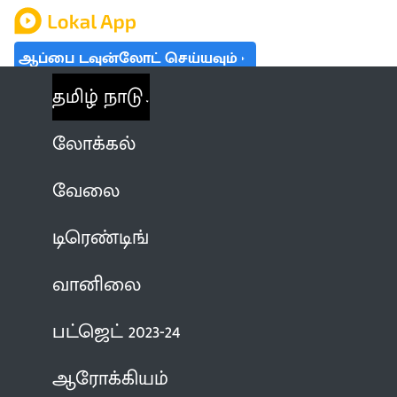
ஆப்பை டவுன்லோட் செய்யவும்
தமிழ் நாடு
லோக்கல்
வேலை
டிரெண்டிங்
வானிலை
பட்ஜெட் 2023-24
ஆரோக்கியம்