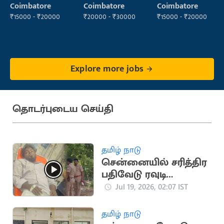
Staff
Coimbatore
Coimbatore
Coimbatore
(Housekeeping)
₹15000 - ₹20000
₹20000 - ₹30000
₹15000 - ₹20000
Explore more jobs
தொடர்புடைய செய்தி
தமிழ் நாடு
சென்னையில் சரித்திர
பதிவேடு ரவுடி
துப்பாக்கியால்
Jul 19, 2026, 02:07 IST
சுட்டுப்பிடிப்பு
தமிழ் நாடு