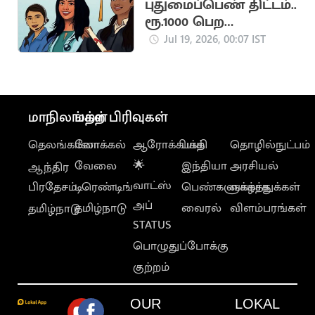
புதுமைப்பெண் திட்டம்..
ரூ.1000 பெற
மாணவிகள்
Jul 19, 2026, 00:07 IST
விண்ணப்பிக்கலாம்
மாநிலங்கள்
மற்ற பிரிவுகள்
தெலங்கானா
லோக்கல்
ஆரோக்கியம்
பக்தி
தொழில்நுட்பம்
வேலை
🌟
இந்தியா
அரசியல்
ஆந்திர
வாட்ஸ்
பிரதேசம்
டிரெண்டிங்
பெண்களுக்காக
வாழ்த்துக்கள்
அப்
தமிழ்நாடு
வைரல்
விளம்பரங்கள்
தமிழ்நாடு
STATUS
பொழுதுப்போக்கு
குற்றம்
OUR
LOKAL