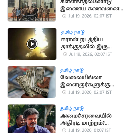
கள்ளகாதலனோடு
இணைய கணவனை
பாம்பை வைத்து
Jul 19, 2026, 02:07 IST
கொன்ற மனைவி
தமிழ் நாடு
ஈரான் நடத்திய
தாக்குதலில் இரு
அமெரிக்க வீரர்கள்
Jul 19, 2026, 02:07 IST
உயிரிழப்பு
தமிழ் நாடு
வேலையில்லா
இளைஞர்களுக்கு
ஜாக்பாட்!
Jul 19, 2026, 02:07 IST
உதவித்தொகை
ரூ.4,000 ஆக
தமிழ் நாடு
உயர்கிறது
அமைச்சரவையில்
அதிரடி மாற்றம்?
கலக்கத்தில் தவெக
Jul 19, 2026, 01:07 IST