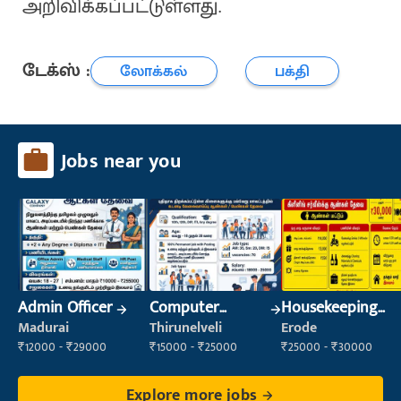
அறிவிக்கப்பட்டுள்ளது.
டேக்ஸ் :
லோக்கல்
பக்தி
Jobs near you
Admin Officer
Computer
Housekeeping
Operator
Staff
Madurai
Thirunelveli
Erode
(Housekeeping)
₹12000 - ₹29000
₹15000 - ₹25000
₹25000 - ₹30000
Explore more jobs