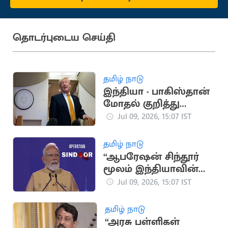
தொடர்புடைய செய்தி
தமிழ் நாடு
இந்தியா - பாகிஸ்தான்
மோதல் குறித்து
அமெரிக்க அதிபர்
Jul 09, 2026, 15:07 IST
டிரம்ப் பேச்சு
தமிழ் நாடு
“ஆபரேஷன் சிந்தூர்
மூலம் இந்தியாவின்
கட்டமைப்பை உலகம்
Jul 09, 2026, 15:07 IST
அறிந்தது”.. பிரதமர்
மோடி
தமிழ் நாடு
“அரசு பள்ளிகள்