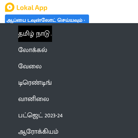
ஆப்பை டவுன்லோட் செய்யவும்
தமிழ் நாடு
லோக்கல்
வேலை
டிரெண்டிங்
வானிலை
பட்ஜெட் 2023-24
ஆரோக்கியம்