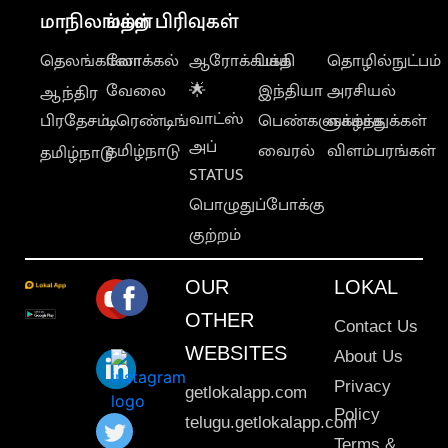
மாநிலங்கள்
மற்ற பிரிவுகள்
தெலங்கானா
லோக்கல்
ஆரோக்கியம்
பக்தி
தொழில்நுட்பம்
வேலை
🌟
இந்தியா
அரசியல்
ஆந்திர
வாட்ஸ்
பிரதேசம்
டிரெண்டிங்
பெண்களுக்காக
வாழ்த்துக்கள்
அப்
தமிழ்நாடு
வைரல்
விளம்பரங்கள்
தமிழ்நாடு
STATUS
பொழுதுப்போக்கு
குற்றம்
OUR
LOKAL
OTHER
Contact Us
WEBSITES
About Us
Privacy
getlokalapp.com
Policy
telugu.getlokalapp.com
Terms &