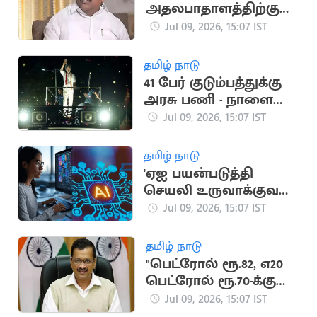
அதலபாதாளத்திற்கு
சென்று
Jul 09, 2026, 15:07 IST
கொண்டிருக்கிறதா?”..
நயினார் கேள்வி
தமிழ் நாடு
41 பேர் குடும்பத்துக்கு
அரசு பணி - நாளை
விசாரணை
Jul 09, 2026, 15:07 IST
தமிழ் நாடு
'ஏஐ பயன்படுத்தி
செயலி உருவாக்குவது
எப்படி?'.. சென்னையில்
Jul 09, 2026, 15:07 IST
3 நாட்கள் பயிற்சி
தமிழ் நாடு
"பெட்ரோல் ரூ.82, எ20
பெட்ரோல் ரூ.70-க்கு
விற்க வேண்டும்"..
Jul 09, 2026, 15:07 IST
கெஜ்ரிவால்