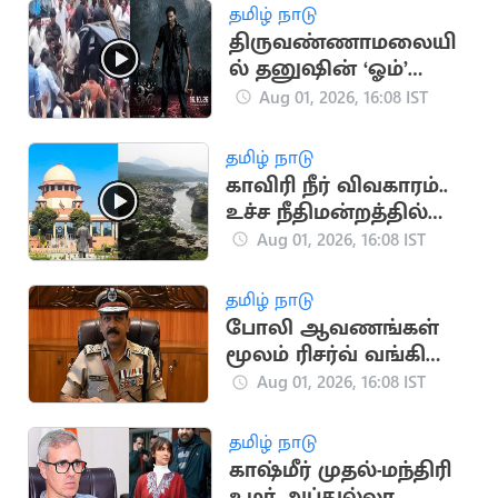
தமிழ் நாடு
திருவண்ணாமலையி
ல் தனுஷின் ‘ஓம்’
படப்பிடிப்பு: திரண்ட
Aug 01, 2026, 16:08 IST
ரசிகர்கள்
தமிழ் நாடு
காவிரி நீர் விவகாரம்..
உச்ச நீதிமன்றத்தில்
திமுக அவசர மனு
Aug 01, 2026, 16:08 IST
தமிழ் நாடு
போலி ஆவணங்கள்
மூலம் ரிசர்வ் வங்கி
மோசடி: முக்கிய
Aug 01, 2026, 16:08 IST
குற்றவாளி கைது
தமிழ் நாடு
காஷ்மீர் முதல்-மந்திரி
உமர் அப்துல்லா