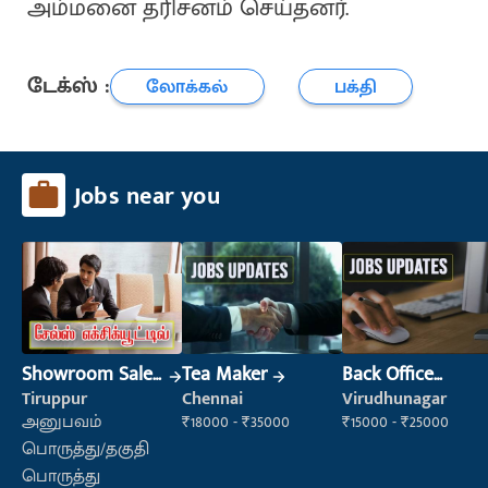
அம்மனை தரிசனம் செய்தனர்.
டேக்ஸ் :
லோக்கல்
பக்தி
Jobs near you
Showroom Sales
Tea Maker
Back Office
Executive (Retail
Executive
Tiruppur
Chennai
Virudhunagar
Sales)
(Administration)
அனுபவம்
₹18000 - ₹35000
₹15000 - ₹25000
பொருத்து/தகுதி
பொருத்து