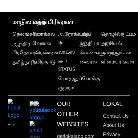
வெளியானது
மாநிலங்கள்
மற்ற பிரிவுகள்
தெலங்கானா
லோக்கல்
ஆரோக்கியம்
பக்தி
தொழில்நுட்பம்
வேலை
🌟
இந்தியா
அரசியல்
ஆந்திர
வாட்ஸ்
பிரதேசம்
டிரெண்டிங்
பெண்களுக்காக
வாழ்த்துக்கள்
அப்
தமிழ்நாடு
வைரல்
விளம்பரங்கள்
தமிழ்நாடு
STATUS
பொழுதுப்போக்கு
குற்றம்
OUR
LOKAL
OTHER
Contact Us
WEBSITES
About Us
Privacy
getlokalapp.com