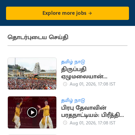
Explore more jobs
தொடர்புடைய செய்தி
தமிழ் நாடு
திருப்பதி
ஏழுமலையான்
கோயிலில் செப்.15-ல்
Aug 01, 2026, 17:08 IST
வருடாந்திர
பிரம்மோற்சவ விழா
தமிழ் நாடு
தொடக்கம்
பிரபு தேவாவின்
பரதநாட்டியம்: பிரீத்தி
சஞ்சீவின் விமர்சனம்
Aug 01, 2026, 17:08 IST
வைரல்