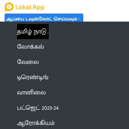
ஆப்பை டவுன்லோட் செய்யவும்
தமிழ் நாடு
லோக்கல்
வேலை
டிரெண்டிங்
வானிலை
பட்ஜெட் 2023-24
ஆரோக்கியம்