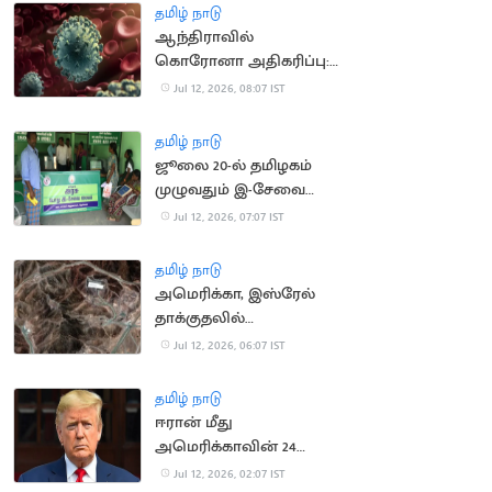
தமிழ் நாடு
ஆந்திராவில்
கொரோனா அதிகரிப்பு:
சுகாதாரத் துறைக்கு
Jul 12, 2026, 08:07 IST
அரசு எச்சரிக்கை
தமிழ் நாடு
ஜூலை 20-ல் தமிழகம்
முழுவதும் இ-சேவை
மையங்கள் மூடல்
Jul 12, 2026, 07:07 IST
தமிழ் நாடு
அமெரிக்கா, இஸ்ரேல்
தாக்குதலில்
சேதமடைந்த அணுசக்தி
Jul 12, 2026, 06:07 IST
தளங்களை சீரமைக்கும்
ஈரான்
தமிழ் நாடு
ஈரான் மீது
அமெரிக்காவின் 24
மணி நேர கெடு;
Jul 12, 2026, 02:07 IST