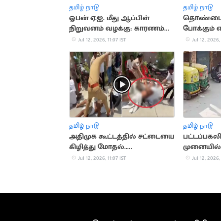
தமிழ் நாடு
தமிழ் நாடு
ஓபன் ஏ.ஐ. மீது ஆப்பிள்
தொண்டை 
நிறுவனம் வழக்கு: காரணம்
போக்கும் எ
என்ன?
வைத்தியங
Jul 12, 2026, 11:07 IST
Jul 12, 2026,
தமிழ் நாடு
தமிழ் நாடு
அதிமுக கூட்டத்தில் சட்டையை
பட்டப்பகலி
கிழித்து மோதல்..
முனையில் ர
பதறவைக்கும் வீடியோ
வழிப்பறி
Jul 12, 2026, 11:07 IST
Jul 12, 2026,