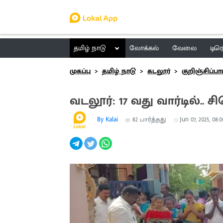
தமிழ் நாடு
லோக்கல்
வேலை
டிர
முகப்பு
தமிழ் நாடு
கடலூர்
குறிஞ்சிப்பா
வடலூர்: 17 வது வார்டில்.
By Kalai
82
பார்த்தது
Jun 07, 2025, 08: