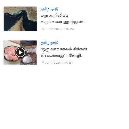
டிரம்பை கொல்ல
சதித்திட்டம்?
தமிழ் நாடு
மறு அறிவிப்பு
வரும்வரை ஹார்முஸ்
நீரிணையை மூடிய
Jul 12, 2026, 01:07 IST
ஈரான்
தமிழ் நாடு
"ஒரு வார காலம் சிக்கன்
கிடைக்காது" - கோழி
வணிகர்கள் முடிவு
Jul 11, 2026, 11:07 IST