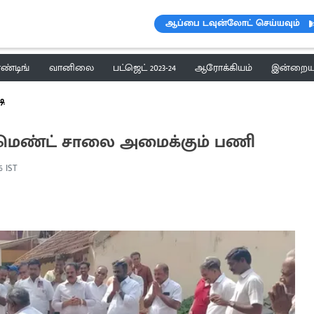
ஆப்பை டவுன்லோட் செய்யவும்
ெண்டிங்
வானிலை
பட்ஜெட் 2023-24
ஆரோக்கியம்
இன்றைய 
டி
. சிமெண்ட் சாலை அமைக்கும் பணி
06 IST