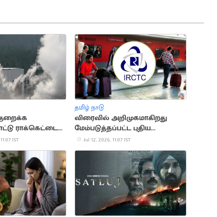
தமிழ் நாடு
ுறைக்க
விரைவில் அறிமுகமாகிறது
ட்டு ராக்கெட்டை
மேம்படுத்தப்பட்ட புதிய
மாக சோதித்தது
ஐ.ஆர்.சி.டி.சி. இணையதளம்
 11:07 IST
Jul 12, 2026, 11:07 IST