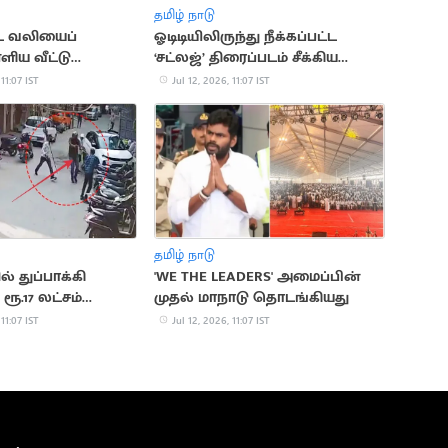
தமிழ் நாடு
வலியைப்
ஓடிடியிலிருந்து நீக்கப்பட்ட
ளிய வீட்டு
‘சட்லஜ்’ திரைப்படம் சீக்கிய
்கள்
கோயில்களில் திரையிடல்
 11:07 IST
Jul 12, 2026, 11:07 IST
தமிழ் நாடு
ல் துப்பாக்கி
'WE THE LEADERS' அமைப்பின்
ூ.17 லட்சம்
முதல் மாநாடு தொடங்கியது
 11:07 IST
Jul 12, 2026, 11:07 IST