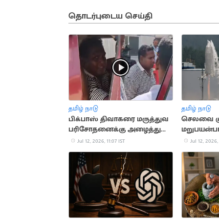
தொடர்புடைய செய்தி
தமிழ் நாடு
தமிழ் நாடு
பிக்பாஸ் திவாகரை மருத்துவ
செலவை க
பரிசோதனைக்கு அழைத்து
மறுபயன்பா
சென்ற போலீசார்
வெற்றிகர
Jul 12, 2026, 11:07 IST
Jul 12, 2026,
ஜப்பான்