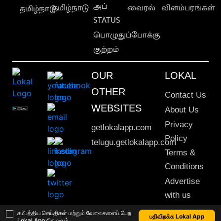
அப்
தமிழ்நாடு
வைரல்
விளம்பரங்கள்
தமிழ்நாடு
STATUS
பொழுதுப்போக்கு
குற்றம்
OUR
LOKAL
OTHER
Contact Us
WEBSITES
About Us
Privacy
getlokalapp.com
Policy
telugu.getlokalapp.com
Terms &
Conditions
Advertise
with us
Sitemap
சமீபத்திய செய்திகள் மற்றும் வேலைகளைப் பெற
பதிவிறக்க Lokal App
Lokal App நிறுவவும்
This material may not be published, transmitted, rewritten or redistributed. © 2020 Lokal App. All rights reserved.