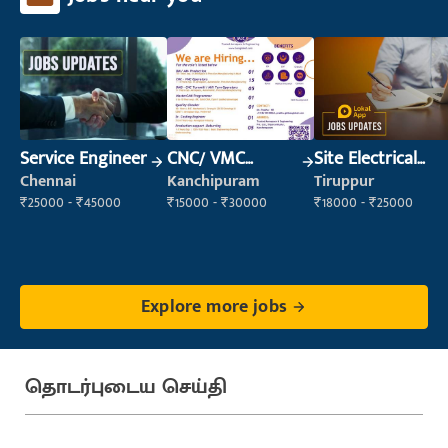
Service Engineer
CNC/ VMC
Site Electrical
Operator
Engineer
Chennai
Kanchipuram
Tiruppur
₹25000 - ₹45000
₹15000 - ₹30000
₹18000 - ₹25000
Explore more jobs
தொடர்புடைய செய்தி