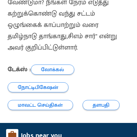
வேண்டுமா? நீங்கள் நேரம் எடுத்து
கற்றுக்கொண்டு வந்து சட்டம்
ஒழுங்கைக் காப்பாற்றும் வரை
தமிழ்நாடு தாங்காது,சிஎம் சார்" என்று
அவர் குறிப்பிட்டுள்ளார்.
டேக்ஸ் :
லோக்கல்
நோட்டிபிகேஷன்
மாவட்ட செய்திகள்
தளபதி
Jobs near you