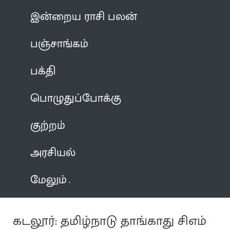
இன்றைய ராசி பலன்
பஞ்சாங்கம்
பக்தி
பொழுதுப்போக்கு
குற்றம்
அரசியல்
மேலும்
கடலூர்: தமிழ்நாடு தாங்காது சிஎம்