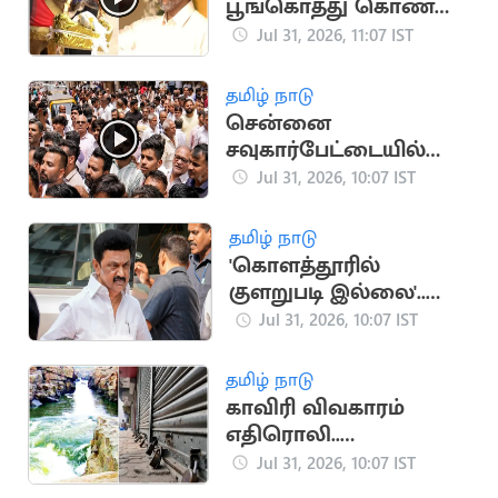
பூங்கொத்து கொண்டு
வந்த மோப்ப நாய்
Jul 31, 2026, 11:07 IST
'ராக்கி'
தமிழ் நாடு
சென்னை
சவுகார்பேட்டையில்
வடமாநில
Jul 31, 2026, 10:07 IST
வியாபாரிகள்
போராட்டம்
தமிழ் நாடு
'கொளத்தூரில்
குளறுபடி இல்லை'..
தேர்தல் ஆணையம்
Jul 31, 2026, 10:07 IST
தகவல்
தமிழ் நாடு
காவிரி விவகாரம்
எதிரொலி..
கர்நாடகாவில் பந்த்
Jul 31, 2026, 10:07 IST
அறிவிப்பு