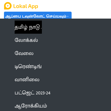
ஆப்பை டவுன்லோட் செய்யவும்
தமிழ் நாடு
லோக்கல்
வேலை
டிரெண்டிங்
வானிலை
பட்ஜெட் 2023-24
ஆரோக்கியம்