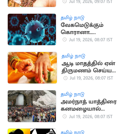
இயற்கை
Jul 19, 2026, 09:07 IST
தொழில்நுட்பம்
தமிழ் நாடு
வேகமெடுக்கும்
கொரானா..
ஆந்திராவில் 19
Jul 19, 2026, 08:07 IST
பேருக்கு தொற்று
உறுதி!
தமிழ் நாடு
ஆடி மாதத்தில் ஏன்
திருமணம் செய்ய
கூடாது?
Jul 19, 2026, 08:07 IST
தமிழ் நாடு
அமர்நாத் யாத்திரை
கனமழையால்
தற்காலிக ரத்து
Jul 19, 2026, 08:07 IST
தமிழ் நாடு