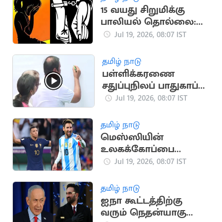
15 வயது சிறுமிக்கு
பாலியல் தொல்லை:
இளைஞர் மீது புகார்
Jul 19, 2026, 08:07 IST
தமிழ் நாடு
பள்ளிக்கரணை
சதுப்புநிலப் பாதுகாப்பு:
பாமக சார்பில்
Jul 19, 2026, 08:07 IST
கையெழுத்து இயக்கம்
தொடக்கம்
தமிழ் நாடு
மெஸ்ஸியின்
உலகக்கோப்பை
சாதனையை
Jul 19, 2026, 08:07 IST
முறியடித்து பிரான்ஸ்
கேப்டன் எம்பாப்வே
தமிழ் நாடு
ஐநா கூட்டத்திற்கு
வரும் நெதன்யாகுவை