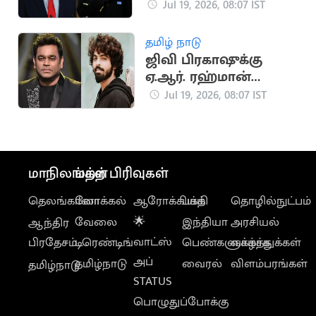
கைது செய்ய
Jul 19, 2026, 08:07 IST
நியூயார்க் மேயர்
திட்டம்
தமிழ் நாடு
ஜிவி பிரகாஷுக்கு
ஏ.ஆர். ரஹ்மான்
வாழ்த்து: குடும்பத்தின்
Jul 19, 2026, 08:07 IST
10வது தேசிய விருது!
மாநிலங்கள்
மற்ற பிரிவுகள்
தெலங்கானா
லோக்கல்
ஆரோக்கியம்
பக்தி
தொழில்நுட்பம்
வேலை
🌟
இந்தியா
அரசியல்
ஆந்திர
வாட்ஸ்
பிரதேசம்
டிரெண்டிங்
பெண்களுக்காக
வாழ்த்துக்கள்
அப்
தமிழ்நாடு
வைரல்
விளம்பரங்கள்
தமிழ்நாடு
STATUS
பொழுதுப்போக்கு