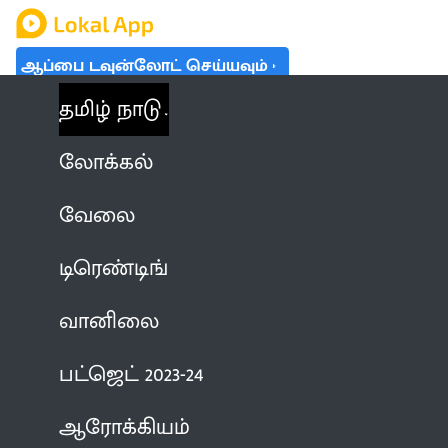
ஆப்பை டவுன்லோட் செய்யவும்
தமிழ் நாடு
லோக்கல்
வேலை
டிரெண்டிங்
வானிலை
பட்ஜெட் 2023-24
ஆரோக்கியம்