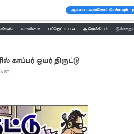
ஆப்பை டவுன்லோட் செய்யவும்
ெண்டிங்
வானிலை
பட்ஜெட் 2023-24
ஆரோக்கியம்
இன்றைய 
ல் காப்பர் ஒயர் திருட்டு
:05 IST