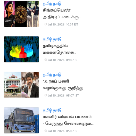
தமிழ் நாடு
சிங்கப்பெண்
அதிரடிப்படைக்கு
சென்னையில்
Jul 10, 2026, 10:07 IST
தலைமை அலுவலகம்
தமிழ் நாடு
தமிழகத்தில்
மக்கள்தொகை
கணக்கெடுப்பு பணி..
Jul 10, 2026, 09:07 IST
அதிகாரிகள்
இடமாற்றத்துக்கு தடை
தமிழ் நாடு
"அரசுப் பணி
வழங்குவது குறித்து
சட்டப்பேரவையில்
Jul 10, 2026, 05:07 IST
அறிவித்துள்ளீர்களா?"..
நீதிபதிகள் கேள்வி
தமிழ் நாடு
மகளிர் விடியல் பயணம்
- பேருந்து சேவைகளும்
குறைப்பு?
Jul 10, 2026, 05:07 IST