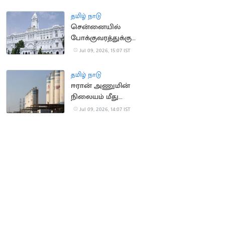
தமிழ் நாடு
சென்னையில்
போக்குவரத்துக்கு
இடையூறு.. 2,243
Jul 09, 2026, 15:07 IST
வாகனங்கள் பறிமுதல்
தமிழ் நாடு
ஈரான் அணுமின்
நிலையம் மீது
அமெரிக்க ஏவுகணை
Jul 09, 2026, 14:07 IST
தாக்குதல்: ஈரான் பதிலடி