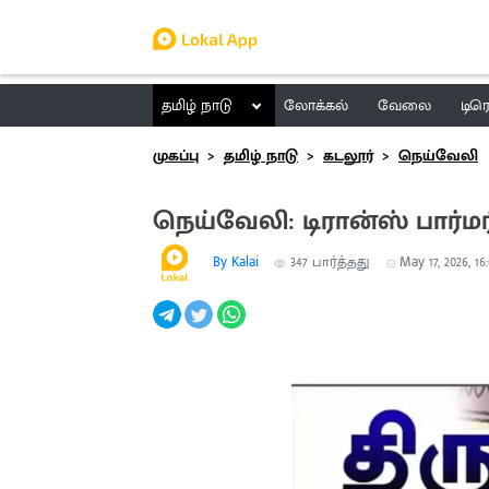
தமிழ் நாடு
லோக்கல்
வேலை
டிர
முகப்பு
தமிழ் நாடு
கடலூர்
நெய்வேலி
நெய்வேலி: டிரான்ஸ் பார்மரி
By Kalai
347
பார்த்தது
May 17, 2026, 16