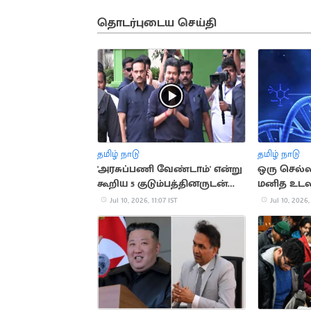
தொடர்புடைய செய்தி
தமிழ் நாடு
தமிழ் நாடு
'அரசுப்பணி வேண்டாம்' என்று
ஒரு செல்லில
கூறிய 5 குடும்பத்தினருடன்
மனித உடல
விஜய் ஆலோசனை
வைக்கும் 
Jul 10, 2026, 11:07 IST
Jul 10, 2026,