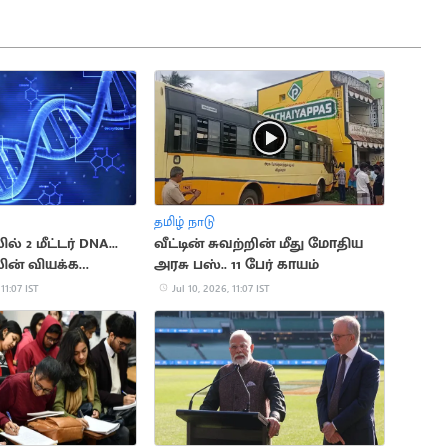
தமிழ் நாடு
் 2 மீட்டர் DNA...
வீட்டின் சுவற்றின் மீது மோதிய
ின் வியக்க
அரசு பஸ்.. 11 பேர் காயம்
அமைப்பு
 11:07 IST
Jul 10, 2026, 11:07 IST