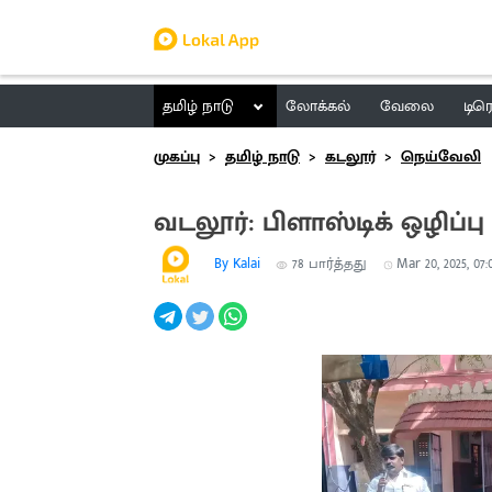
தமிழ் நாடு
லோக்கல்
வேலை
டிர
முகப்பு
தமிழ் நாடு
கடலூர்
நெய்வேலி
வடலூர்: பிளாஸ்டிக் ஒழிப்பு
By Kalai
78
பார்த்தது
Mar 20, 2025, 07: