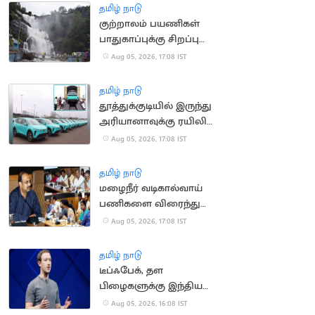
தமிழ் நாடு
குற்றாலம் பயணிகள்
பாதுகாப்புக்கு சிறப்பு
கண்காணிப்பு குழு
Aug 05, 2026, 17:08 IST
அமைக்க உத்தரவு
தமிழ் நாடு
தூத்துக்குடியில் இருந்து
அரியானாவுக்கு ரயிலில்
செல்லும் மின்சார
Aug 05, 2026, 17:08 IST
கார்கள்
தமிழ் நாடு
மழைநீர் வடிகால்வாய்
பணிகளை விரைந்து
முடிக்க உத்தரவு
Aug 05, 2026, 17:08 IST
தமிழ் நாடு
டீப்ஃபேக், தள
பிழைகளுக்கு இந்திய
அரசிடம் மன்னிப்பு
Aug 05, 2026, 16:08 IST