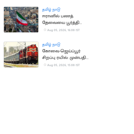
கேட்ட மார்க் சக்கர்பெர்க்
தமிழ் நாடு
ஈரானில் பணத்
தேவையை பூர்த்தி
செய்ய திண்டாடும்
Aug 05, 2026, 16:08 IST
மக்கள்
தமிழ் நாடு
கோவை-ஜெய்ப்பூர்
சிறப்பு ரயில்: முன்பதிவு
நாளை தொடக்கம்
Aug 05, 2026, 15:08 IST