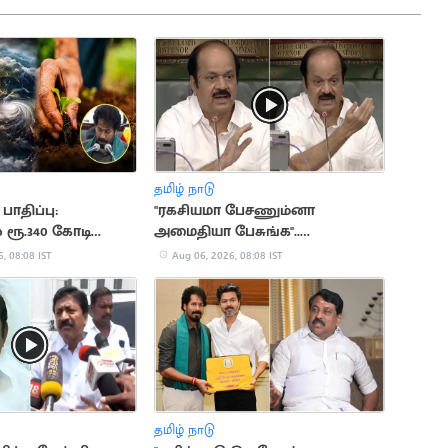
தமிழ் நாடு
ாதிப்பு:
"ரகசியமா பேசணும்னா
் ரூ.340 கோடி
அமைதியா பேசுங்க"..
எதிர்க்கட்சியினருக்கு சபாநாயகர்
, 08:08 IST
Aug 06, 2026, 08:08 IST
அறிவுரை
தமிழ் நாடு