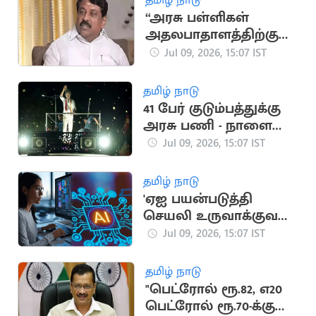
“அரசு பள்ளிகள்
அதலபாதாளத்திற்கு
சென்று
Jul 09, 2026, 15:07 IST
கொண்டிருக்கிறதா?”..
நயினார் கேள்வி
தமிழ் நாடு
41 பேர் குடும்பத்துக்கு
அரசு பணி - நாளை
விசாரணை
Jul 09, 2026, 15:07 IST
தமிழ் நாடு
'ஏஐ பயன்படுத்தி
செயலி உருவாக்குவது
எப்படி?'.. சென்னையில்
Jul 09, 2026, 15:07 IST
3 நாட்கள் பயிற்சி
தமிழ் நாடு
"பெட்ரோல் ரூ.82, எ20
பெட்ரோல் ரூ.70-க்கு