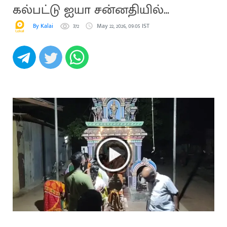
கல்பட்டு ஐயா சன்னதியில்
வழிபாடு
By Kalai
372
May 22, 2026, 09:05 IST