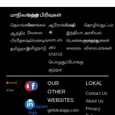
மாநிலங்கள்
மற்ற பிரிவுகள்
தெலங்கானா
லோக்கல்
ஆரோக்கியம்
பக்தி
தொழில்நுட்பம்
வேலை
🌟
இந்தியா
அரசியல்
ஆந்திர
வாட்ஸ்
பிரதேசம்
டிரெண்டிங்
பெண்களுக்காக
வாழ்த்துக்கள்
அப்
தமிழ்நாடு
வைரல்
விளம்பரங்கள்
தமிழ்நாடு
STATUS
பொழுதுப்போக்கு
குற்றம்
OUR
LOKAL
OTHER
Contact Us
WEBSITES
About Us
Privacy
getlokalapp.com