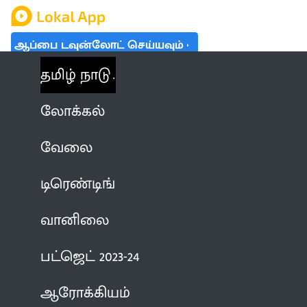
ஆப்பை டவுன்லோட் செய்யவும்
தமிழ் நாடு
லோக்கல்
வேலை
டிரெண்டிங்
வானிலை
பட்ஜெட் 2023-24
ஆரோக்கியம்