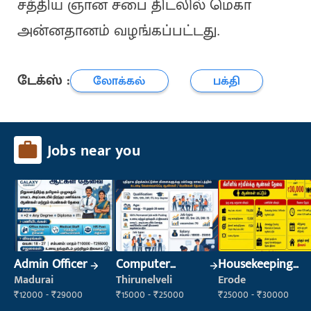
சத்திய ஞான சபை திடலில் மெகா
அன்னதானம் வழங்கப்பட்டது.
டேக்ஸ் :
லோக்கல்
பக்தி
Jobs near you
Admin Officer
Computer
Housekeeping
Operator
Staff
Madurai
Thirunelveli
Erode
(Housekeeping)
₹12000 - ₹29000
₹15000 - ₹25000
₹25000 - ₹30000