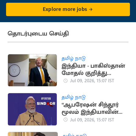
Explore more jobs
தொடர்புடைய செய்தி
தமிழ் நாடு
இந்தியா - பாகிஸ்தான்
மோதல் குறித்து
அமெரிக்க அதிபர்
Jul 09, 2026, 15:07 IST
டிரம்ப் பேச்சு
தமிழ் நாடு
“ஆபரேஷன் சிந்தூர்
மூலம் இந்தியாவின்
கட்டமைப்பை உலகம்
Jul 09, 2026, 15:07 IST
அறிந்தது”.. பிரதமர்
மோடி
தமிழ் நாடு