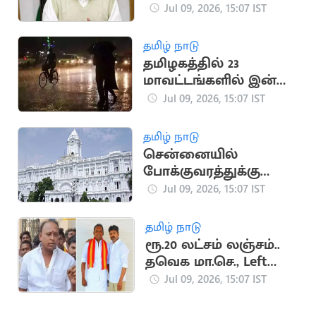
விற்க வேண்டும்"..
Jul 09, 2026, 15:07 IST
கெஜ்ரிவால்
வலியுறுத்தல்
தமிழ் நாடு
தமிழகத்தில் 23
மாவட்டங்களில் இன்று
இரவு மழைக்கு
Jul 09, 2026, 15:07 IST
வாய்ப்பு
தமிழ் நாடு
சென்னையில்
போக்குவரத்துக்கு
இடையூறு.. 2,243
Jul 09, 2026, 15:07 IST
வாகனங்கள் பறிமுதல்
தமிழ் நாடு
ரூ.20 லட்சம் லஞ்சம்..
தவெக மா.செ., Left
பாண்டி மீது புகார்
Jul 09, 2026, 15:07 IST