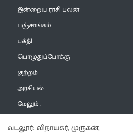
இன்றைய ராசி பலன்
பஞ்சாங்கம்
பக்தி
பொழுதுப்போக்கு
குற்றம்
அரசியல்
மேலும்
வடலூர்: விநாயகர், முருகன்,