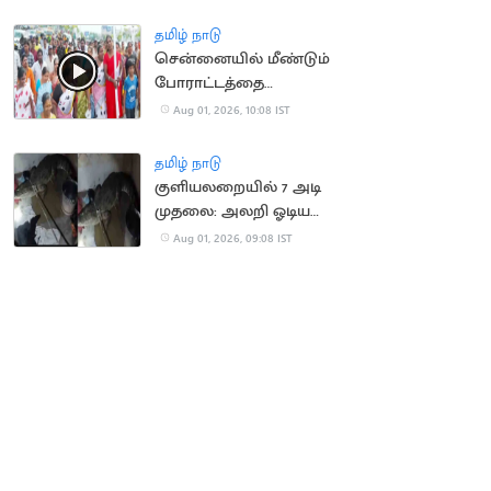
வர வாய்ப்பு
தமிழ் நாடு
சென்னையில் மீண்டும்
போராட்டத்தை
தொடங்கிய தூய்மை
Aug 01, 2026, 10:08 IST
பணியாளர்கள்
தமிழ் நாடு
குளியலறையில் 7 அடி
முதலை: அலறி ஓடிய
குடும்பத்தினர்
Aug 01, 2026, 09:08 IST