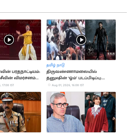
தமிழ் நாடு
வின் பரதநாட்டியம்:
திருவண்ணாமலையில்
்சீவின் விமர்சனம்
தனுஷின் ‘ஓம்’ படப்பிடிப்பு:
திரண்ட ரசிகர்கள்
, 17:08 IST
Aug 01, 2026, 16:08 IST