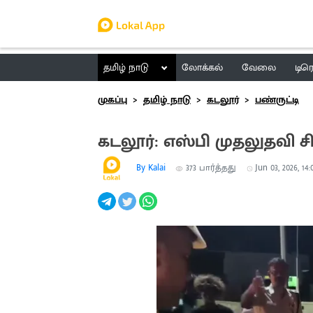
தமிழ் நாடு
லோக்கல்
வேலை
டிர
முகப்பு
தமிழ் நாடு
கடலூர்
பண்ருட்டி
கடலூர்: எஸ்பி முதலுதவி ச
By Kalai
373
பார்த்தது
Jun 03, 2026, 14