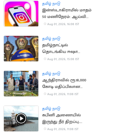
தமிழ் நாடு
இன்ஸ்டாகிராமில் மாதம்
50 மணிநேரம்: ஆய்வில்
தகவல்!
Aug 01, 2026, 16:08 IST
தமிழ் நாடு
தமிழ்நாட்டில்
தொடங்கிய ஈஷா
கிராமோத்சவம்!
Aug 01, 2026, 15:08 IST
தமிழ் நாடு
ஆந்திராவில் ரூ.18,000
கோடி மதிப்பிலான
திட்டங்களுக்கு அடிக்கல்
Aug 01, 2026, 11:08 IST
நாட்டிய பிரதமர் மோடி
தமிழ் நாடு
கபினி அணையில்
இருந்து நீர் திறப்பு..
தமிழ்நாட்டிற்கு தண்ணீர்
Aug 01, 2026, 11:08 IST