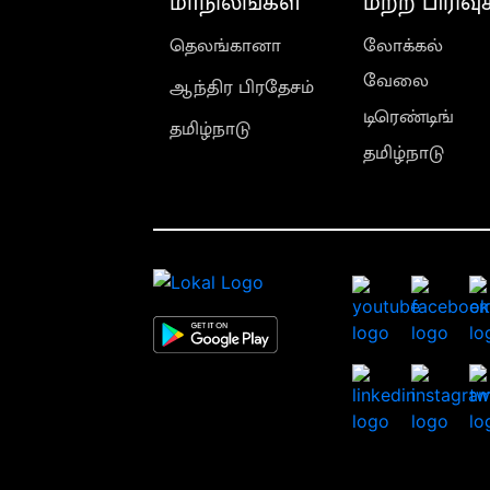
மாநிலங்கள்
மற்ற பிரிவு
தெலங்கானா
லோக்கல்
வேலை
ஆந்திர பிரதேசம்
டிரெண்டிங்
தமிழ்நாடு
தமிழ்நாடு