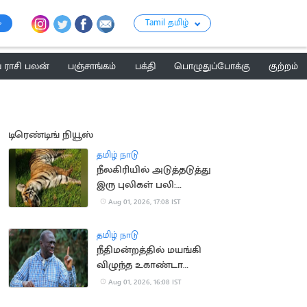
Tamil தமிழ்
ராசி பலன்
பஞ்சாங்கம்
பக்தி
பொழுதுப்போக்கு
குற்றம்
டிரெண்டிங் நியூஸ்
தமிழ் நாடு
நீலகிரியில் அடுத்தடுத்து
இரு புலிகள் பலி:
வனத்துறையினர்
Aug 01, 2026, 17:08 IST
விசாரணை
தமிழ் நாடு
நீதிமன்றத்தில் மயங்கி
விழுந்த உகாண்டா
எதிர்க்கட்சி தலைவர்
Aug 01, 2026, 16:08 IST