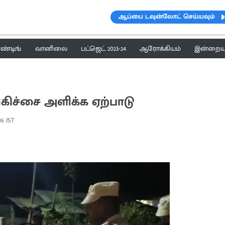
ஆப்பை டவுன்லோட் செய்யவும்
ெண்டிங்
வானிலை
பட்ஜெட் 2023-24
ஆரோக்கியம்
இன்றைய 
ிகிச்சை அளிக்க ஏற்பாடு
:06 IST