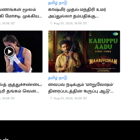
தமிழ் நாடு
ணங்கள் மூலம்
காஷ்மீர் முதல்-மந்திரி உமர்
்கி மோசடி: முக்கிய
அப்துல்லா தம்பதிக்கு
ி கைது
விவாகரத்து: கோர்ட் ஒப்புதல்
, 16:08 IST
Aug 01, 2026, 16:08 IST
தமிழ் நாடு
த் குத்துச்சண்டை:
வைபவ் நடிக்கும் 'மாறுவேஷம்'
த்ரி தங்கம் வென்று
திரைப்படத்தின் 'கருப்பு ஆடு'
பாடல் வெளியானது
, 16:08 IST
Aug 01, 2026, 16:08 IST