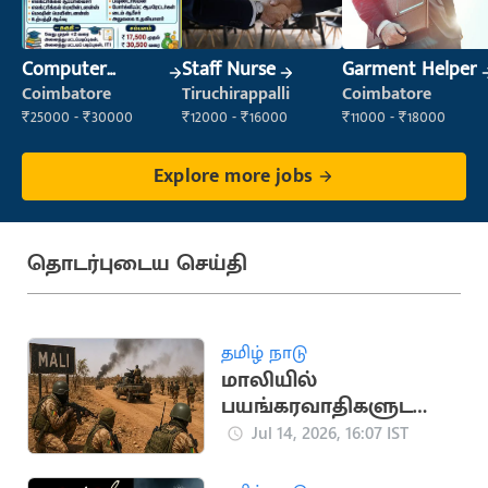
Computer
Staff Nurse
Garment Helper
Operator
Coimbatore
Tiruchirappalli
Coimbatore
₹25000 - ₹30000
₹12000 - ₹16000
₹11000 - ₹18000
Explore more jobs
தொடர்புடைய செய்தி
தமிழ் நாடு
மாலியில்
பயங்கரவாதிகளுடனா
ன மோதலில் 30
Jul 14, 2026, 16:07 IST
ராணுவ வீரர்கள் பலி