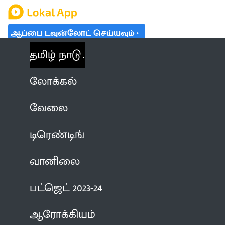
ஆப்பை டவுன்லோட் செய்யவும்
தமிழ் நாடு
லோக்கல்
வேலை
டிரெண்டிங்
வானிலை
பட்ஜெட் 2023-24
ஆரோக்கியம்