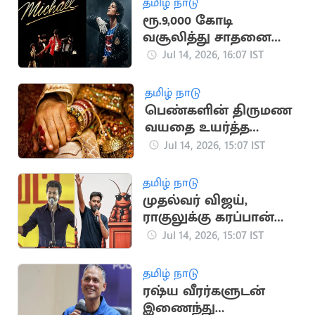
தமிழ் நாடு
ரூ.9,000 கோடி
வசூலித்து சாதனை
படைத்த மைக்கேல்
Jul 14, 2026, 16:07 IST
ஜாக்சன் பயோபிக்
தமிழ் நாடு
பெண்களின் திருமண
வயதை உயர்த்த
மத்திய அரசு
Jul 14, 2026, 15:07 IST
பரிசீலனை
தமிழ் நாடு
முதல்வர் விஜய்,
ராகுலுக்கு கரப்பான்
பூச்சி கட்சி போராட
Jul 14, 2026, 15:07 IST
அழைப்பு
தமிழ் நாடு
ரஷ்ய வீரர்களுடன்
இணைந்து