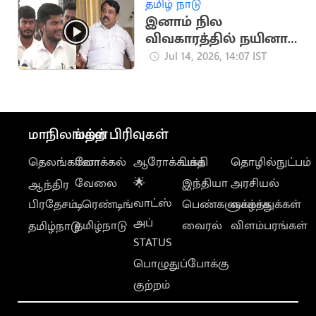
தமிழ் நாடு
முதல்வர்
இனாம் நில
விவகாரத்தில் நயினார்
நாகேந்திரன் ரீல்
Jul 14, 2026, 14:07 IST
சுத்துகிறார்: ரமேஷ்
மாநிலங்கள்
மற்ற பிரிவுகள்
தெலங்கானா
லோக்கல்
ஆரோக்கியம்
பக்தி
தொழில்நுட்பம்
வேலை
🌟
இந்தியா
அரசியல்
ஆந்திர
வாட்ஸ்
பிரதேசம்
டிரெண்டிங்
பெண்களுக்காக
வாழ்த்துக்கள்
அப்
தமிழ்நாடு
வைரல்
விளம்பரங்கள்
தமிழ்நாடு
STATUS
பொழுதுப்போக்கு
குற்றம்