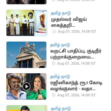
சிறுவன்
தமிழ் நாடு
முதல்வர் விஜய்
கைத்தறி
கண்காட்சியை
Aug 07, 2026, 14:08 IST
தொடங்கி வைத்தார்
தமிழ் நாடு
வறட்சி பாதிப்பு, குடிநீர்
பற்றாக்குறையை
சமாளிக்க ரூ.288.97
Aug 07, 2026, 14:08 IST
கோடி நிதி ஒதுக்கீடு
தமிழ் நாடு
ரஜினிகாந்த் ரூ.1 கோடி
வழங்குவார் - லதா
ரஜினிகாந்த்
Aug 07, 2026, 14:08 IST
தமிழ் நாடு