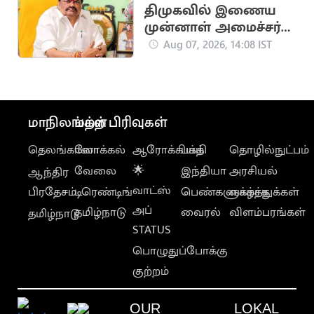
திமுகவில் இணைய
முன்னாள் அமைச்சர்
ராஜேந்திர பாலாஜிக்கு
Aug 07, 2026, 14:08 IST
நெருக்கடி?
மாநிலங்கள்
மற்ற பிரிவுகள்
தெலங்கானா
லோக்கல்
ஆரோக்கியம்
பக்தி
தொழில்நுட்பம்
வேலை
🌟
இந்தியா
அரசியல்
ஆந்திர
வாட்ஸ்
பிரதேசம்
டிரெண்டிங்
பெண்களுக்காக
வாழ்த்துக்கள்
அப்
தமிழ்நாடு
வைரல்
விளம்பரங்கள்
தமிழ்நாடு
STATUS
பொழுதுப்போக்கு
குற்றம்
OUR
LOKAL