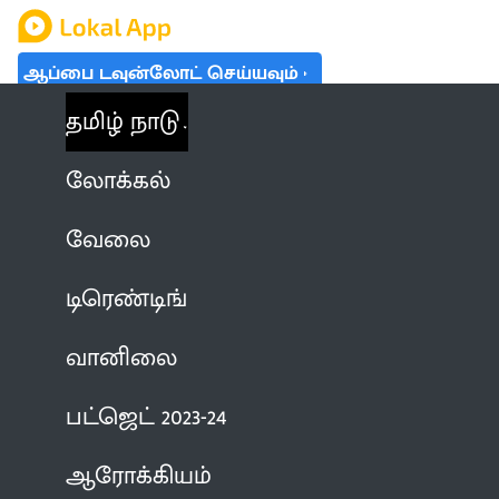
ஆப்பை டவுன்லோட் செய்யவும்
தமிழ் நாடு
லோக்கல்
வேலை
டிரெண்டிங்
வானிலை
பட்ஜெட் 2023-24
ஆரோக்கியம்