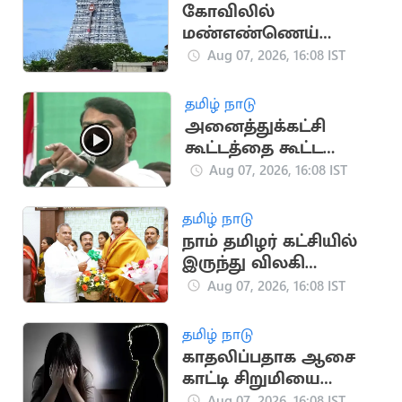
கோவிலில்
மண்எண்ணெய்
ஊற்றி தீக்குளித்த
Aug 07, 2026, 16:08 IST
பக்தர்:
அதிர்ஷ்டவசமாக உயிர்
தமிழ் நாடு
பிழைத்தார்
அனைத்துக்கட்சி
கூட்டத்தை கூட்ட
வேண்டும்.. சீமான்
Aug 07, 2026, 16:08 IST
வலியுறுத்தல்
தமிழ் நாடு
நாம் தமிழர் கட்சியில்
இருந்து விலகி
தவெகவில் இணைந்த
Aug 07, 2026, 16:08 IST
புகழேந்தி மாறன்
தமிழ் நாடு
காதலிப்பதாக ஆசை
காட்டி சிறுமியை
பலாத்காரம் செய்த
Aug 07, 2026, 16:08 IST