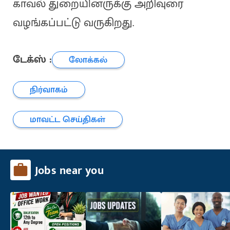
காவல் துறையினருக்கு அறிவுரை
வழங்கப்பட்டு வருகிறது.
டேக்ஸ் :
லோக்கல்
நிர்வாகம்
மாவட்ட செய்திகள்
Jobs near you