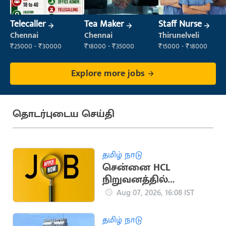
Telecaller
Tea Maker
Staff Nurse
Chennai
Chennai
Thirunelveli
₹25000 - ₹30000
₹18000 - ₹35000
₹15000 - ₹18000
Explore more jobs
தொடர்புடைய செய்தி
தமிழ் நாடு
சென்னை HCL
நிறுவனத்தில்
வேலைவாய்ப்பு:
Aug 07, 2026, 16:08 IST
ஆகஸ்ட் 8, 9-ல்
நேர்முகத் தேர்வு!
தமிழ் நாடு