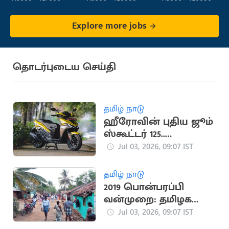
Explore more jobs
தொடர்புடைய செய்தி
தமிழ் நாடு
ஹீரோவின் புதிய ஜூம்
ஸ்கூட்டர் 125..
லேட்டஸ்ட் அப்டேட்
Jul 03, 2026, 09:07 IST
தமிழ் நாடு
2019 பொன்பரப்பி
வன்முறை: தமிழக
தேர்தல் வரலாற்றின்
Jul 03, 2026, 09:07 IST
மோசமான கலவரம்!