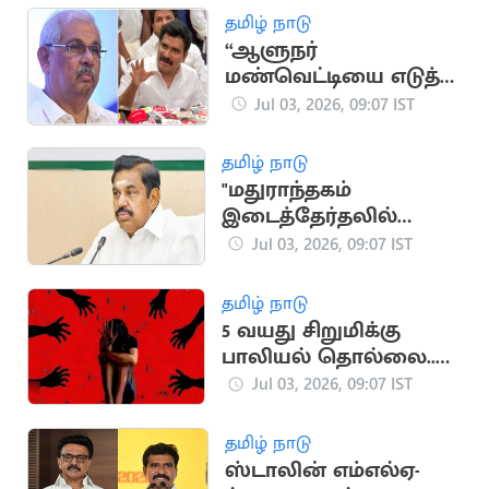
தமிழ் நாடு
“ஆளுநர்
மண்வெட்டியை எடுத்து
வெட்டுவாரா?”..
Jul 03, 2026, 09:07 IST
அமைச்சர்
நிர்மல்குமார்
தமிழ் நாடு
விமர்சனம்
"மதுராந்தகம்
இடைத்தேர்தலில்
வென்றாக வேண்டும்"..
Jul 03, 2026, 09:07 IST
இபிஎஸ் உத்தரவு
தமிழ் நாடு
5 வயது சிறுமிக்கு
பாலியல் தொல்லை..
பள்ளிக்கு விரைந்த
Jul 03, 2026, 09:07 IST
சிங்கப்பெண் படை
தமிழ் நாடு
ஸ்டாலின் எம்எல்ஏ-