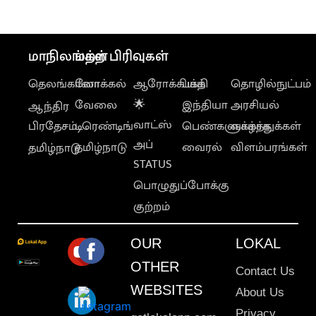
மாநிலங்கள்
மற்ற பிரிவுகள்
தெலங்கானா
லோக்கல்
ஆரோக்கியம்
பக்தி
தொழில்நுட்பம்
வேலை
🌟
இந்தியா
அரசியல்
ஆந்திர
வாட்ஸ்
பிரதேசம்
டிரெண்டிங்
பெண்களுக்காக
வாழ்த்துக்கள்
அப்
தமிழ்நாடு
வைரல்
விளம்பரங்கள்
தமிழ்நாடு
STATUS
பொழுதுப்போக்கு
குற்றம்
OUR
LOKAL
OTHER
Contact Us
WEBSITES
About Us
Privacy