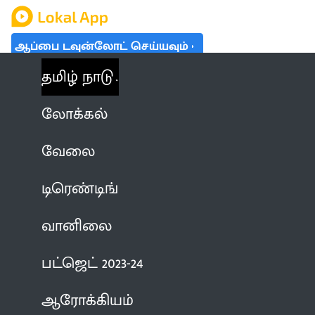
ஆப்பை டவுன்லோட் செய்யவும்
தமிழ் நாடு
லோக்கல்
வேலை
டிரெண்டிங்
வானிலை
பட்ஜெட் 2023-24
ஆரோக்கியம்