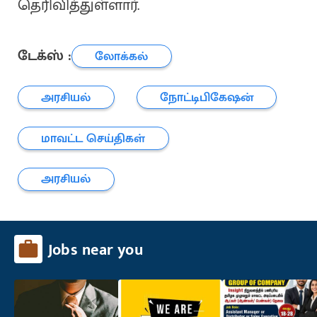
தெரிவித்துள்ளார்.
டேக்ஸ் :
லோக்கல்
அரசியல்
நோட்டிபிகேஷன்
மாவட்ட செய்திகள்
அரசியல்
Jobs near you