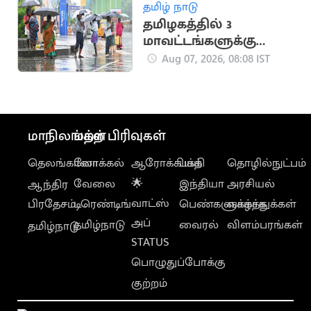
ஆதவ் அர்ஜுனா
தமிழ் நாடு
கேள்வி
தமிழகத்தில் 3
மாவட்டங்களுக்கு
இன்று கனமழை
Aug 07, 2026, 08:08 IST
எச்சரிக்கை
மாநிலங்கள்
மற்ற பிரிவுகள்
தெலங்கானா
லோக்கல்
ஆரோக்கியம்
பக்தி
தொழில்நுட்பம்
வேலை
🌟
இந்தியா
அரசியல்
ஆந்திர
வாட்ஸ்
பிரதேசம்
டிரெண்டிங்
பெண்களுக்காக
வாழ்த்துக்கள்
அப்
தமிழ்நாடு
வைரல்
விளம்பரங்கள்
தமிழ்நாடு
STATUS
பொழுதுப்போக்கு
குற்றம்