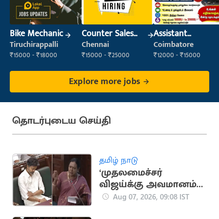
Bike Mechanic
Counter Sales
Assistant
Executive (Retail
Manager
Tiruchirappalli
Chennai
Coimbatore
Sales)
₹15000 - ₹18000
₹15000 - ₹25000
₹12000 - ₹15000
Explore more jobs
தொடர்புடைய செய்தி
தமிழ் நாடு
‘முதலமைச்சர்
விஜய்க்கு அவமானம்
என்றால் தமிழகம்
Aug 07, 2026, 09:08 IST
வெகுண்டு எழும்’..