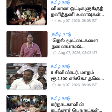
பிரேமலதா
தமிழ் நாடு
விமான ஓட்டிகளுக்குத்
தனித்தனி உணவுகள்
ஏன் தெரியுமா?
Aug 07, 2026, 08:08 IST
தமிழ் நாடு
‘நெல் மூட்டைகளை
நனையாமல்
பாதுகாக்க வேண்டும்’..
Aug 07, 2026, 08:08 IST
பிரேமலதா விஜயகாந்த்
தமிழ் நாடு
6 சிலிண்டர், மாதம்
ரூ.2,500 எங்கே.? தவெக
அரசுக்கு பாமக
Aug 07, 2026, 08:08 IST
எம்எல்ஏ கேள்வி
தமிழ் நாடு
கர்நாடகாவின்
கடல்சார் பொருட்கள்