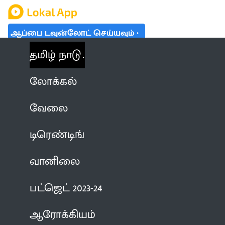
ஆப்பை டவுன்லோட் செய்யவும்
தமிழ் நாடு
லோக்கல்
வேலை
டிரெண்டிங்
வானிலை
பட்ஜெட் 2023-24
ஆரோக்கியம்