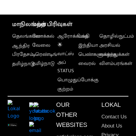
நன்மைகள்
மாநிலங்கள்
மற்ற பிரிவுகள்
தெலங்கானா
லோக்கல்
ஆரோக்கியம்
பக்தி
தொழில்நுட்பம்
வேலை
🌟
இந்தியா
அரசியல்
ஆந்திர
வாட்ஸ்
பிரதேசம்
டிரெண்டிங்
பெண்களுக்காக
வாழ்த்துக்கள்
அப்
தமிழ்நாடு
வைரல்
விளம்பரங்கள்
தமிழ்நாடு
STATUS
பொழுதுப்போக்கு
குற்றம்
OUR
LOKAL
OTHER
Contact Us
WEBSITES
About Us
Privacy