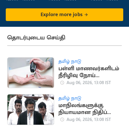
Explore more jobs
தொடர்புடைய செய்தி
தமிழ் நாடு
பள்ளி மாணவர்களிடம்
நீரிழிவு நோய்
அறிகுறி அதிகரிப்பு:
Aug 06, 2026, 13:08 IST
அதிர்ச்சி தகவல்
தமிழ் நாடு
மாநிலங்களுக்கு
நியாயமான நிதிப்
பகிர்வு.. நாளை
Aug 06, 2026, 13:08 IST
சட்டப்பேரவையில்