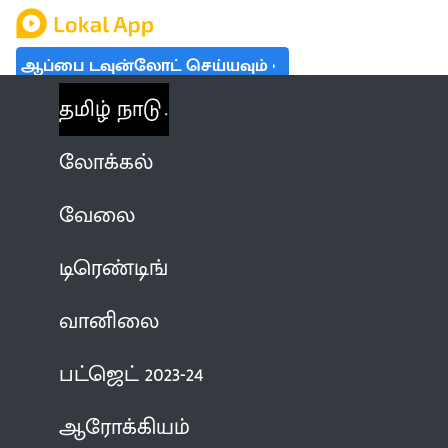
ஆப்பை டவுன்லோட் செய்யவும்
தமிழ் நாடு
லோக்கல்
வேலை
டிரெண்டிங்
வானிலை
பட்ஜெட் 2023-24
ஆரோக்கியம்