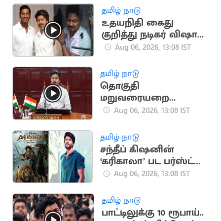
தனித் தீர்மானம்
தமிழ் நாடு
உதயநிதி கைது
குறித்து நடிகர் விஷால்
கருத்து
Aug 06, 2026, 13:08 IST
தமிழ் நாடு
தொகுதி
மறுவரையறை
விவகாரம்.. அனைத்து
Aug 06, 2026, 13:08 IST
MP-க்களுக்கும் CM
விஜய் அழைப்பு
தமிழ் நாடு
சந்தீப் கிஷனின்
‘கரிகாலா’ பட பர்ஸ்ட்
லுக் வெளியீடு
Aug 06, 2026, 13:08 IST
தமிழ் நாடு
பாட்டிலுக்கு 10 ரூபாய்..