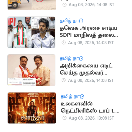
ஆட்டோவை கட்டி
Aug 08, 2026, 14:08 IST
உருண்ட நபர்
தமிழ் நாடு
தவெக அரசை சாடிய
SDPI மாநிலத் தலைவர்
முகமது முபாரக்
Aug 08, 2026, 14:08 IST
தமிழ் நாடு
அறிக்கையை எடிட்
செய்த முதல்வர்
விஜய்.. MR
Aug 08, 2026, 14:08 IST
விஜயபாஸ்கர் பெயர்
நீக்கம்
தமிழ் நாடு
உலகளவில்
நெட்பிளிக்ஸ் டாப் 1..
‘துரந்தர்’ படத்தின்
Aug 08, 2026, 13:08 IST
மாபெரும் சாதனை