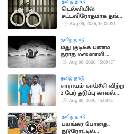
தமிழ் நாடு
டெல்லியில்
சட்டவிரோதமாக தங்கி
இருந்த ஆப்பிரிக்க
Aug 08, 2026, 15:08 IST
நாட்டினர் 7 பேர் கைது
தமிழ் நாடு
மது குடிக்க பணம்
தராத மணைவி..
கணவர் தூக்கிட்டு
Aug 08, 2026, 15:08 IST
தற்கொலை
தமிழ் நாடு
சாராயம் காய்ச்சி விற்ற
2 பேர் தடுப்பு காவல்
சட்டத்தில் சிறையில்
Aug 08, 2026, 15:08 IST
அடைப்பு
தமிழ் நாடு
பயங்கர போதை..
நடுரோட்டில்