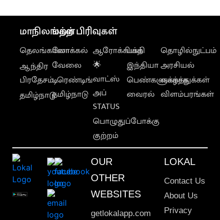
மாநிலங்கள்
மற்ற பிரிவுகள்
தெலங்கானா
லோக்கல்
ஆரோக்கியம்
பக்தி
தொழில்நுட்பம்
வேலை
🌟
இந்தியா
அரசியல்
ஆந்திர
வாட்ஸ்
பிரதேசம்
டிரெண்டிங்
பெண்களுக்காக
வாழ்த்துக்கள்
அப்
தமிழ்நாடு
வைரல்
விளம்பரங்கள்
தமிழ்நாடு
STATUS
பொழுதுப்போக்கு
குற்றம்
OUR
LOKAL
OTHER
Contact Us
WEBSITES
About Us
Privacy
getlokalapp.com