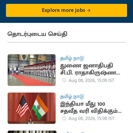
Explore more jobs
தொடர்புடைய செய்தி
தமிழ் நாடு
துணை ஜனாதிபதி
சி.பி. ராதாகிருஷ்ணன்
அந்தமான் தீவுகளுக்கு
Aug 08, 2026, 15:08 IST
பயணம்
தமிழ் நாடு
இந்தியா மீது 100
சதவீத வரி விதிக்கும்
மசோதா அமெரிக்க
Aug 08, 2026, 15:08 IST
செனட் சபையில்
நிறைவேற்றம்