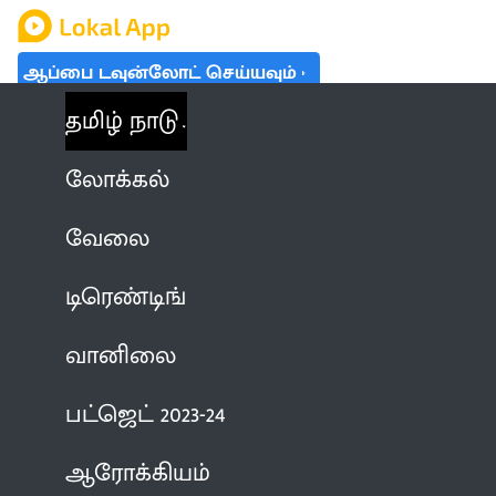
ஆப்பை டவுன்லோட் செய்யவும்
தமிழ் நாடு
லோக்கல்
வேலை
டிரெண்டிங்
வானிலை
பட்ஜெட் 2023-24
ஆரோக்கியம்