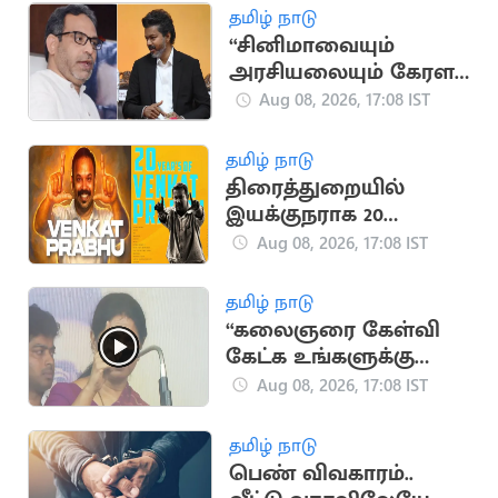
வீரர்கள்
தமிழ் நாடு
“சினிமாவையும்
அரசியலையும் கேரள
மக்கள் பிரித்துப் பார்க்க
Aug 08, 2026, 17:08 IST
தெரிந்தவர்கள்” - SDPI
தமிழ் நாடு
திரைத்துறையில்
இயக்குநராக 20
ஆண்டுகள் நிறைவு..
Aug 08, 2026, 17:08 IST
வெங்கட் பிரபு
நெகிழ்ச்சி பதிவு
தமிழ் நாடு
“கலைஞரை கேள்வி
கேட்க உங்களுக்கு
தகுதியில்லை” -
Aug 08, 2026, 17:08 IST
கனிமொழி
தமிழ் நாடு
பெண் விவகாரம்..