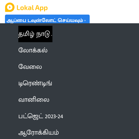
ஆப்பை டவுன்லோட் செய்யவும்
தமிழ் நாடு
லோக்கல்
வேலை
டிரெண்டிங்
வானிலை
பட்ஜெட் 2023-24
ஆரோக்கியம்