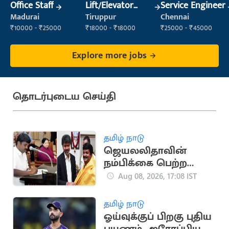
Office Staff
Lift/Elevator
Service Engineer
Technician
Madurai
Tiruppur
Chennai
₹10000 - ₹25000
₹18000 - ₹18000
₹25000 - ₹45000
Explore more jobs
தொடர்புடைய செய்தி
தமிழ் நாடு
ஜெயலலிதாவின்
நம்பிக்கை பெற்ற
சி.விஜயபாஸ்கர்..
Aug 08, 2026, 17:08 IST
அரசியல் பயணம்
தமிழ் நாடு
ஓய்வுக்குப் பிறகு புதிய