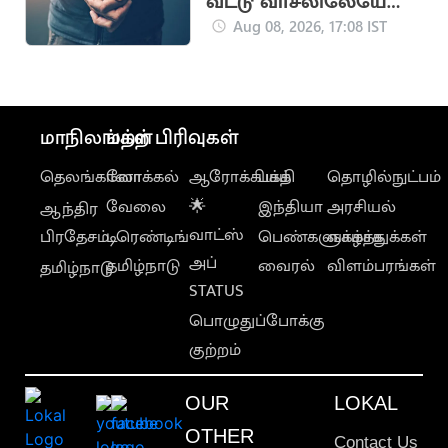
வீட்டு வாசலிலேயே
ஒருவருக்கு அரிவாள்
Aug 08, 2026, 17:08 IST
வெட்டு
மாநிலங்கள்
மற்ற பிரிவுகள்
தெலங்கானா
லோக்கல்
ஆரோக்கியம்
பக்தி
தொழில்நுட்பம்
வேலை
🌟
இந்தியா
அரசியல்
ஆந்திர
வாட்ஸ்
பிரதேசம்
டிரெண்டிங்
பெண்களுக்காக
வாழ்த்துக்கள்
அப்
தமிழ்நாடு
வைரல்
விளம்பரங்கள்
தமிழ்நாடு
STATUS
பொழுதுப்போக்கு
குற்றம்
OUR
LOKAL
OTHER
Contact Us