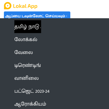
ஆப்பை டவுன்லோட் செய்யவும்
தமிழ் நாடு
லோக்கல்
வேலை
டிரெண்டிங்
வானிலை
பட்ஜெட் 2023-24
ஆரோக்கியம்