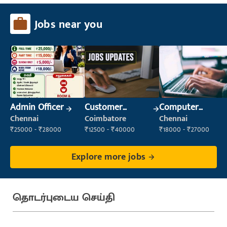
Jobs near you
Admin Officer
Customer
Computer
Support Officer
Operator
Chennai
Coimbatore
Chennai
₹25000 - ₹28000
₹12500 - ₹40000
₹18000 - ₹27000
Explore more jobs
தொடர்புடைய செய்தி