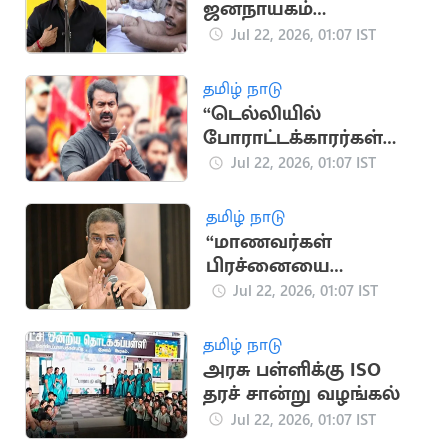
ஜனநாயகம்
நசுக்கப்படுகிறது” -
Jul 22, 2026, 01:07 IST
தவெக கண்டனம்
தமிழ் நாடு
“டெல்லியில்
போராட்டக்காரர்கள்
மீதான தாக்குதல்
Jul 22, 2026, 01:07 IST
கண்டனத்துக்குரியது”..
சீமான்
தமிழ் நாடு
“மாணவர்கள்
பிரச்னையை
விவாதிக்க தயார்”..
Jul 22, 2026, 01:07 IST
தர்மேந்திர பிரதான்
தமிழ் நாடு
அரசு பள்ளிக்கு ISO
தரச் சான்று வழங்கல்
Jul 22, 2026, 01:07 IST