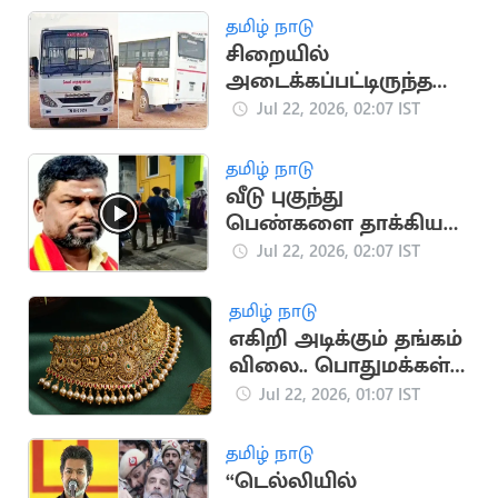
தமிழ் நாடு
சிறையில்
அடைக்கப்பட்டிருந்த
கைதி தப்பியோட்டம்
Jul 22, 2026, 02:07 IST
தமிழ் நாடு
வீடு புகுந்து
பெண்களை தாக்கிய
தவெக நிர்வாகி..
Jul 22, 2026, 02:07 IST
போலீசுக்கே மிரட்டல்
தமிழ் நாடு
எகிறி அடிக்கும் தங்கம்
விலை.. பொதுமக்கள்
அதிர்ச்சி
Jul 22, 2026, 01:07 IST
தமிழ் நாடு
“டெல்லியில்