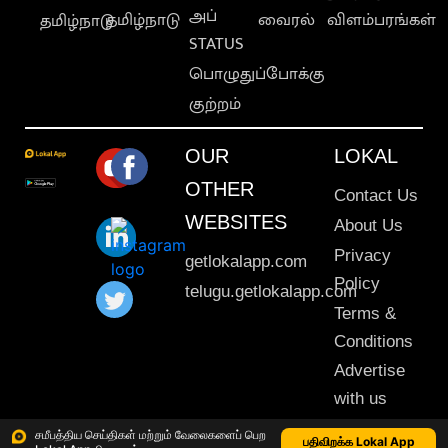
அப்
தமிழ்நாடு
வைரல்
விளம்பரங்கள்
தமிழ்நாடு
STATUS
பொழுதுப்போக்கு
குற்றம்
OUR
LOKAL
OTHER
Contact Us
WEBSITES
About Us
Privacy
getlokalapp.com
Policy
telugu.getlokalapp.com
Terms &
Conditions
Advertise
with us
Sitemap
சமீபத்திய செய்திகள் மற்றும் வேலைகளைப் பெற
பதிவிறக்க Lokal App
This material may not be published, transmitted, rewritten or redistributed. © 2020 Lokal App. All rights reserved.