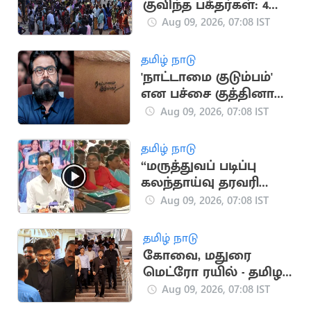
குவிந்த பக்தர்கள்: 4
மணி நேரம்
Aug 09, 2026, 07:08 IST
காத்திருந்து தரிசனம்
தமிழ் நாடு
'நாட்டாமை குடும்பம்'
என பச்சை குத்தினால்
என்னை சந்திக்கலாம்:
Aug 09, 2026, 07:08 IST
சரத்குமார்
தமிழ் நாடு
“மருத்துவப் படிப்பு
கலந்தாய்வு தரவரிசை
பட்டியல் நாளை
Aug 09, 2026, 07:08 IST
வெளியீடு” - அமைச்சர்
அருண்ராஜ்
தமிழ் நாடு
கோவை, மதுரை
மெட்ரோ ரயில் - தமிழக
அரசு புதிய முடிவு
Aug 09, 2026, 07:08 IST