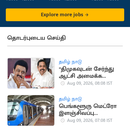
Explore more jobs
தொடர்புடைய செய்தி
தமிழ் நாடு
“திமுகவுடன் சேர்ந்து
ஆட்சி அமைக்க
இபிஎஸ் எடுத்த முடிவு
Aug 09, 2026, 08:08 IST
தவறானது”..
எஸ்.பி.வேலுமணி
தமிழ் நாடு
பெங்களூரு மெட்ரோ
இளஞ்சிவப்பு
வழித்தடத்தில் ஆக.12-
Aug 09, 2026, 07:08 IST
ல் சோதனை ஓட்டம்