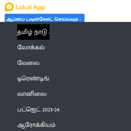
ஆப்பை டவுன்லோட் செய்யவும்
தமிழ் நாடு
லோக்கல்
வேலை
டிரெண்டிங்
வானிலை
பட்ஜெட் 2023-24
ஆரோக்கியம்