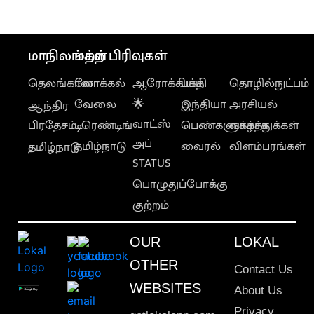
மாநிலங்கள்
மற்ற பிரிவுகள்
தெலங்கானா
லோக்கல்
ஆரோக்கியம்
பக்தி
தொழில்நுட்பம்
வேலை
🌟
இந்தியா
அரசியல்
ஆந்திர
வாட்ஸ்
பிரதேசம்
டிரெண்டிங்
பெண்களுக்காக
வாழ்த்துக்கள்
அப்
தமிழ்நாடு
வைரல்
விளம்பரங்கள்
தமிழ்நாடு
STATUS
பொழுதுப்போக்கு
குற்றம்
OUR
LOKAL
OTHER
Contact Us
WEBSITES
About Us
Privacy