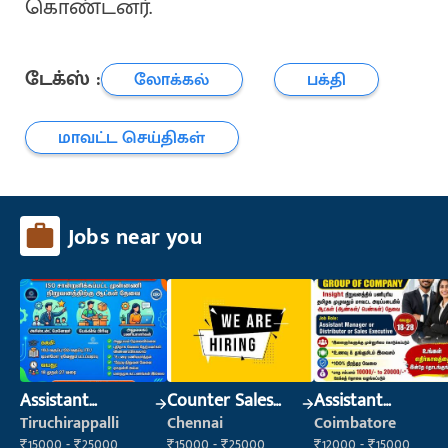
கொண்டனர்.
டேக்ஸ் :
லோக்கல்
பக்தி
மாவட்ட செய்திகள்
Jobs near you
Assistant
Counter Sales
Assistant
Manager
Executive (Retail
Manager
Tiruchirappalli
Chennai
Coimbatore
Sales)
₹15000 - ₹25000
₹15000 - ₹25000
₹12000 - ₹15000