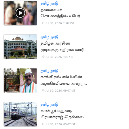
தமிழ் நாடு
தலைமைச்
செயலகத்தில் 4 பேர்
தற்கொலை முயற்சி
Jul 30, 2026, 11:07 IST
தமிழ் நாடு
தமிழக அரசின்
முடிவுக்கு எதிராக லாரி
உரிமையாளர்கள் மனு
Jul 30, 2026, 10:07 IST
தமிழ் நாடு
காங்கிரஸ் எம்பி-யின்
ஆக்கிரமிப்பை அகற்ற
நீதிமன்றம் உத்தரவு
Jul 30, 2026, 09:07 IST
தமிழ் நாடு
கான்பூர்-மதுரை,
பிரயாக்ராஜ்-நெல்லை
இடையே சிறப்பு
Jul 30, 2026, 09:07 IST