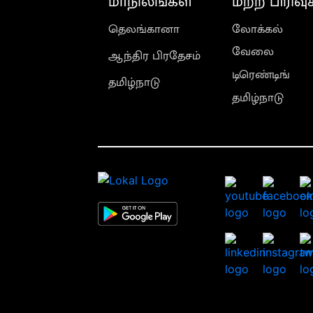
மாநிலங்கள்
மற்ற பிரிவு
தெலங்கானா
லோக்கல்
வேலை
ஆந்திர பிரதேசம்
டிரெண்டிங்
தமிழ்நாடு
தமிழ்நாடு