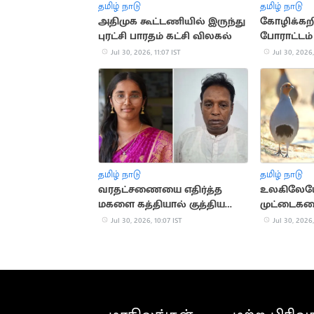
தமிழ் நாடு
தமிழ் நாடு
அதிமுக கூட்டணியில் இருந்து
கோழிக்கற
புரட்சி பாரதம் கட்சி விலகல்
போராட்டம்
தட்டுப்பா
Jul 30, 2026, 11:07 IST
Jul 30, 2026,
தமிழ் நாடு
தமிழ் நாடு
வரதட்சணையை எதிர்த்த
உலகிலேய
மகளை கத்தியால் குத்திய
முட்டைகள
தந்தை
எது தெரிய
Jul 30, 2026, 10:07 IST
Jul 30, 2026,