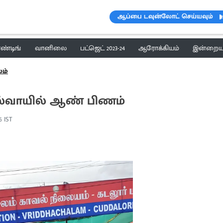
ஆப்பை டவுன்லோட் செய்யவும்
ெண்டிங்
வானிலை
பட்ஜெட் 2023-24
ஆரோக்கியம்
இன்றைய 
லம்
கால்வாயில் ஆண் பிணம்
06 IST