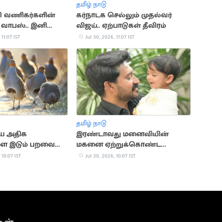
தமிழ் நாடு
ி வணிகர்களின்
கர்நாடக செல்லும் முதல்வர்
 வாபஸ்.. இனி
விஜய்.. ஏற்பாடுகள் தீவிரம்
டு இல்லை
 11:07 IST
Jul 30, 2026, 11:07 IST
தமிழ் நாடு
ே அதிக
இரண்டாவது மனைவியின்
ை இடும் பறவை
மகனை ஏற்றுக்கொண்ட
ுமா?
மாதம்பட்டி ரங்கராஜ்
 10:07 IST
Jul 30, 2026, 10:07 IST