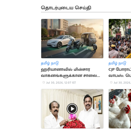
தொடர்புடைய செய்தி
தமிழ் நாடு
தமிழ் நாடு
ஹரியானாவில் மின்சார
CJP போராட
வாகனங்களுக்கான சாலை
வாபஸ்: டெ
வரி முழுமையாக ரத்து
Jul 30, 2026, 12:07 IST
Jul 30, 2026,