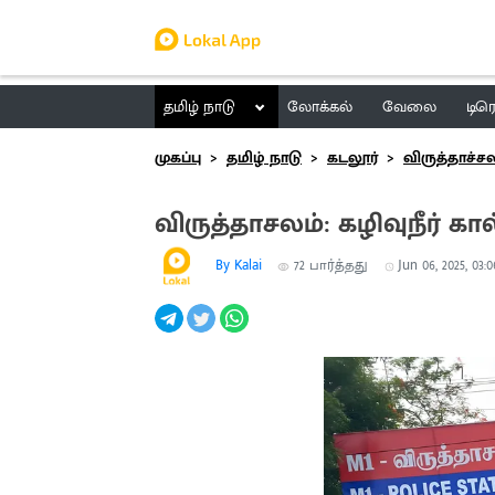
தமிழ் நாடு
லோக்கல்
வேலை
டிர
முகப்பு
தமிழ் நாடு
கடலூர்
விருத்தாச்ச
விருத்தாசலம்: கழிவுநீர் 
By Kalai
72
பார்த்தது
Jun 06, 2025, 03: