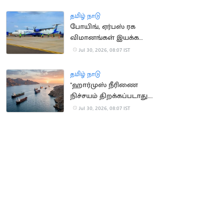
ரயில்கள் இயக்கம்
தமிழ் நாடு
போயிங், ஏர்பஸ் ரக
விமானங்கள் இயக்க
கோரிக்கை
Jul 30, 2026, 08:07 IST
தமிழ் நாடு
"ஹார்முஸ் நீரிணை
நிச்சயம் திறக்கப்படாது.."
-ஈரான் மீண்டும்
Jul 30, 2026, 08:07 IST
திட்டவட்டம்