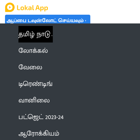
ஆப்பை டவுன்லோட் செய்யவும்
தமிழ் நாடு
லோக்கல்
வேலை
டிரெண்டிங்
வானிலை
பட்ஜெட் 2023-24
ஆரோக்கியம்