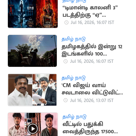
“டிமான்டி காலனி 3”
படத்திற்கு “ஏ”
சான்றிதழ் வழங்கிய
Jul 16, 2026, 16:07 IST
தணிக்கை வாரியம்
தமிழ் நாடு
தமிழகத்தில் இன்று 12
இடங்களில் 100
டிகிரியை தாண்டிய
Jul 16, 2026, 16:07 IST
வெப்பம்
தமிழ் நாடு
'CM விஜய் வாய்
சவடாலை விட்டுவிட்டு
குடிநீர் தேவையை
Jul 16, 2026, 13:07 IST
பூர்த்தி பண்ணுங்க'
தமிழ் நாடு
வீட்டில் பதுக்கி
வைத்திருந்த 17500