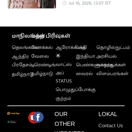
போதை மாத்திரைகள்
Jul 16, 2026, 13:07 IST
பறிமுதல்
மாநிலங்கள்
மற்ற பிரிவுகள்
தெலங்கானா
லோக்கல்
ஆரோக்கியம்
பக்தி
தொழில்நுட்பம்
வேலை
🌟
இந்தியா
அரசியல்
ஆந்திர
வாட்ஸ்
பிரதேசம்
டிரெண்டிங்
பெண்களுக்காக
வாழ்த்துக்கள்
அப்
தமிழ்நாடு
வைரல்
விளம்பரங்கள்
தமிழ்நாடு
STATUS
பொழுதுப்போக்கு
குற்றம்
OUR
LOKAL
OTHER
Contact Us