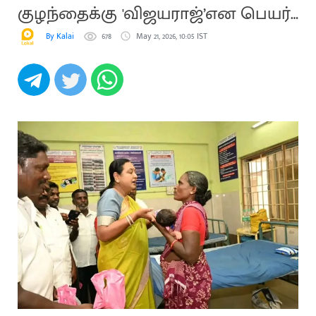
குழந்தைக்கு 'விஜயராஜ்’என பெயர்
சூட்டிய எம்எல்ஏ
By Kalai
678
May 21, 2026, 10:05 IST