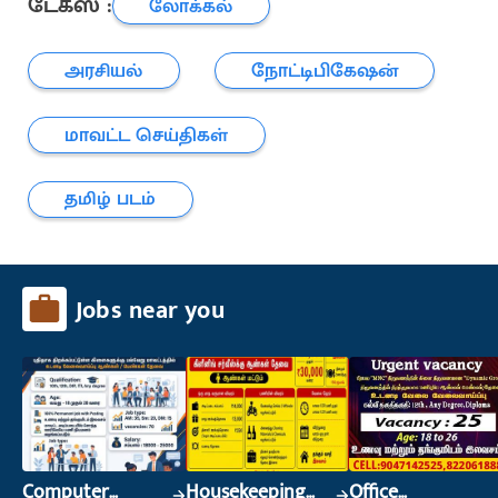
டேக்ஸ் :
லோக்கல்
அரசியல்
நோட்டிபிகேஷன்
மாவட்ட செய்திகள்
தமிழ் படம்
Jobs near you
Computer
Housekeeping
Office