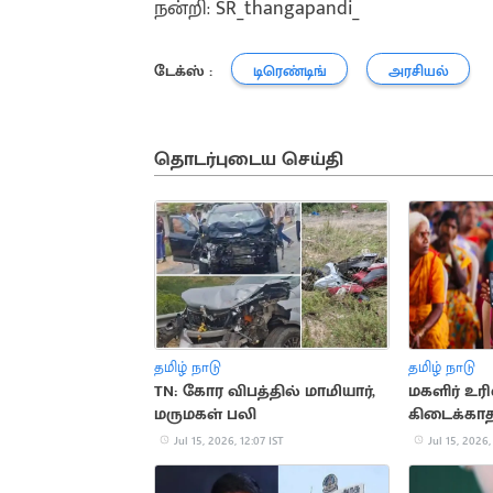
நன்றி: SR_thangapandi_
டேக்ஸ் :
டிரெண்டிங்
அரசியல்
தொடர்புடைய செய்தி
தமிழ் நாடு
தமிழ் நாடு
TN: கோர விபத்தில் மாமியார்,
மகளிர் 
மருமகள் பலி
கிடைக்காத
மூலம் வரவ
Jul 15, 2026, 12:07 IST
Jul 15, 2026,