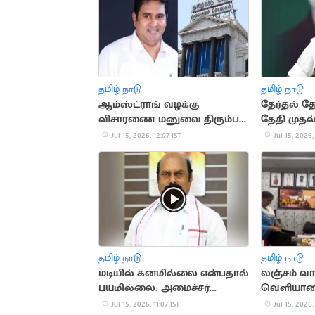
தமிழ் நாடு
தமிழ் நாடு
ஆம்ஸ்ட்ராங் வழக்கு
தேர்தல் தோ
விசாரணை மனுவை திரும்ப
தேதி முதல
பெற்ற தமிழக அரசு
ஆலோசன
Jul 15, 2026, 12:07 IST
Jul 15, 2026,
தமிழ் நாடு
தமிழ் நாடு
மடியில் கனமில்லை என்பதால்
லஞ்சம் வா
பயமில்லை: அமைச்சர்
வெளியான
எ.வ.வேலு
நிர்வாகி வீ
Jul 15, 2026, 11:07 IST
Jul 15, 2026,