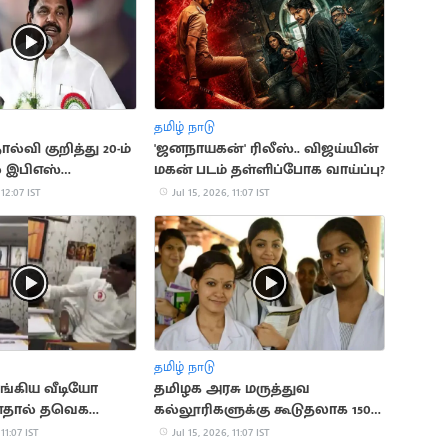
தமிழ் நாடு
ல்வி குறித்து 20-ம்
'ஜனநாயகன்' ரிலீஸ்.. விஜய்யின்
் இபிஎஸ்
மகன் படம் தள்ளிப்போக வாய்ப்பு?
ை
 12:07 IST
Jul 15, 2026, 11:07 IST
தமிழ் நாடு
ங்கிய வீடியோ
தமிழக அரசு மருத்துவ
தால் தவெக
கல்லூரிகளுக்கு கூடுதலாக 150
ராசாமி நீக்கம்
இடங்கள் ஒதுக்கீடு
 11:07 IST
Jul 15, 2026, 11:07 IST