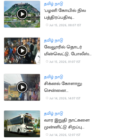
தமிழ் நாடு
'பழனி கோயில் நில
பத்திரப்பதிவு
செல்லாது'.. நீதிமன்றம்
Jul 15, 2026, 08:07 IST
தமிழ் நாடு
வேலூரில் தொடர்
மின்வெட்டு.. போலீஸ்
பேச்சால் சர்ச்சை
Jul 15, 2026, 01:07 IST
தமிழ் நாடு
சிக்னல் கோளாறு:
சென்னை
கடற்கரையில் புறநகர்
Jul 14, 2026, 14:07 IST
ரயில்கள் நிறுத்தம்
தமிழ் நாடு
வார இறுதி நாட்களை
முன்னிட்டு சிறப்பு
பேருந்துகள் இயக்கம்
Jul 14, 2026, 12:07 IST