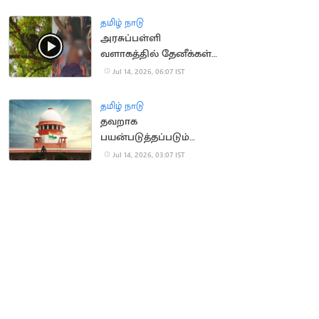
தமிழ் நாடு
அரசுப்பள்ளி
வளாகத்தில் தேனீக்கள்
கொட்டி 50
Jul 14, 2026, 06:07 IST
மாணாக்கர்கள் காயம்
தமிழ் நாடு
தவறாக
பயன்படுத்தப்படும்
போக்சோ.. உச்ச
Jul 14, 2026, 03:07 IST
நீதிமன்றம் கவலை