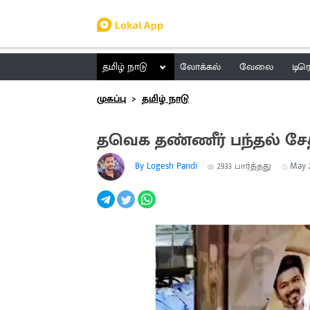
தமிழ் நாடு
லோக்கல்
வேலை
டிர
முகப்பு
தமிழ் நாடு
தவெக தண்ணீர் பந்தல் சேதம
By Logesh Pandi
2933
பார்த்தது
May 2