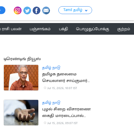
Tamil தமிழ்
ராசி பலன்
பஞ்சாங்கம்
பக்தி
பொழுதுப்போக்கு
குற்றம்
டிரெண்டிங் நியூஸ்
தமிழ் நாடு
தமிழக தலைமை
செயலாளர் சாய்குமார்
பதவிக்காலம் 6
Jul 15, 2026, 10:07 IST
மாதங்கள் நீட்டிப்பு
தமிழ் நாடு
புழல் சிறை விசாரணை
கைதி மாரடைப்பால்
திடீர் உயிரிழப்பு
Jul 15, 2026, 09:07 IST