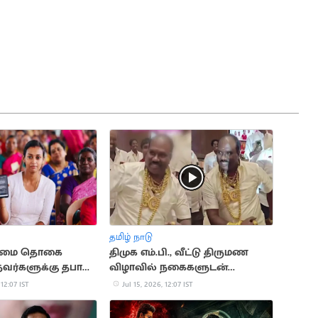
தமிழ் நாடு
உரிமை தொகை
திமுக எம்.பி., வீட்டு திருமண
வர்களுக்கு தபால்
விழாவில் நகைகளுடன்
ு?
நடனமாடிய நிர்வாகி
 12:07 IST
Jul 15, 2026, 12:07 IST