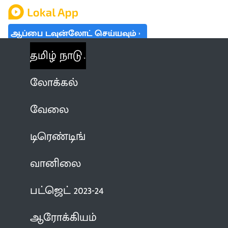
ஆப்பை டவுன்லோட் செய்யவும்
தமிழ் நாடு
லோக்கல்
வேலை
டிரெண்டிங்
வானிலை
பட்ஜெட் 2023-24
ஆரோக்கியம்