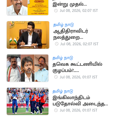
இன்று முதல்
தொடக்கம்
Jul 08, 2026, 02:07 IST
தமிழ் நாடு
ஆதிதிராவிடர்
நலத்துறை
அதிகாரிகளுடன்
Jul 08, 2026, 02:07 IST
முதலமைச்சர் இன்று
ஆலோசனை
தமிழ் நாடு
தவெக கூட்டணியில்
குழப்பம்?..
முதலமைச்சர்
Jul 08, 2026, 01:07 IST
விஜய்க்கு சிக்கல்
தமிழ் நாடு
இங்கிலாந்திடம்
படுதோல்வி அடைந்த
இந்திய அணி
Jul 08, 2026, 01:07 IST