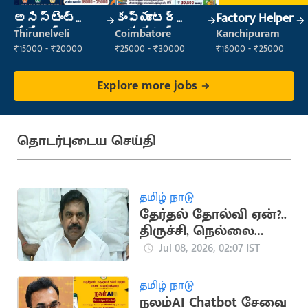
అసిస్టెంట్
కంప్యూటర్
Factory Helper
మేనేజర్
ఆపరేటర్
Thirunelveli
Coimbatore
Kanchipuram
₹15000 - ₹20000
₹25000 - ₹30000
₹16000 - ₹25000
Explore more jobs
தொடர்புடைய செய்தி
தமிழ் நாடு
தேர்தல் தோல்வி ஏன்?..
திருச்சி, நெல்லை
நிர்வாகிகளிடம்
Jul 08, 2026, 02:07 IST
இபிஎஸ் இன்று
ஆலோசனை
தமிழ் நாடு
நலம்AI Chatbot சேவை