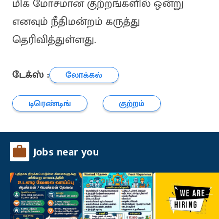
மிக மோசமான குற்றங்களில் ஒன்று
எனவும் நீதிமன்றம் கருத்து
தெரிவித்துள்ளது.
டேக்ஸ் :
லோக்கல்
டிரெண்டிங்
குற்றம்
Jobs near you