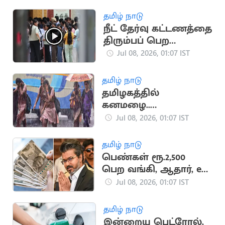
தமிழ் நாடு
நீட் தேர்வு கட்டணத்தை
திரும்பப் பெற
விண்ணப்பிக்கும்
Jul 08, 2026, 01:07 IST
அவகாசம் நீட்டிப்பு
தமிழ் நாடு
தமிழகத்தில்
கனமழை..
பள்ளிகளுக்கு
Jul 08, 2026, 01:07 IST
விடுமுறை அறிவிக்க
வாய்ப்பு
தமிழ் நாடு
பெண்கள் ரூ.2,500
பெற வங்கி, ஆதார், e-
KYC அவசியம்
Jul 08, 2026, 01:07 IST
தமிழ் நாடு
இன்றைய பெட்ரோல்,