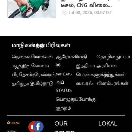
டீசல், CNG விலை
நிலவரம்
Jul 08, 2026, 00:07 IST
மாநிலங்கள்
மற்ற பிரிவுகள்
தெலங்கானா
லோக்கல்
ஆரோக்கியம்
பக்தி
தொழில்நுட்பம்
வேலை
🌟
இந்தியா
அரசியல்
ஆந்திர
வாட்ஸ்
பிரதேசம்
டிரெண்டிங்
பெண்களுக்காக
வாழ்த்துக்கள்
அப்
தமிழ்நாடு
வைரல்
விளம்பரங்கள்
தமிழ்நாடு
STATUS
பொழுதுப்போக்கு
குற்றம்
OUR
LOKAL