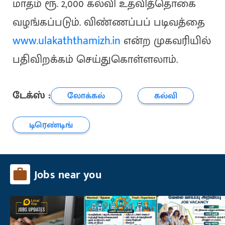
மாதம் ரூ. 2,000 கல்வி உதவித்தொகை
வழங்கப்படும். விண்ணப்பப் படிவத்தை
www.ulakaththamizh.in
என்ற முகவரியில்
பதிவிறக்கம் செய்துகொள்ளலாம்.
டேக்ஸ் :
லோக்கல்
கல்வி
டிரெண்டிங்
Jobs near you