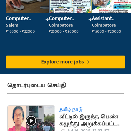
Computer
Computer
Assistant
Operator
Operator
Manager
Salem
Coimbatore
Coimbatore
₹16000 - ₹22000
₹25000 - ₹30000
₹15000 - ₹20000
Explore more jobs
தொடர்புடைய செய்தி
தமிழ் நாடு
வீட்டில் இருந்த பெண்
கழுத்து அறுக்கப்பட்ட
நிலையில் சடலமாக
Jul 16, 2026, 13:07 IST