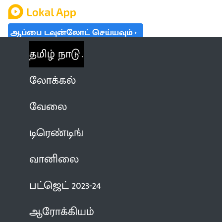
ஆப்பை டவுன்லோட் செய்யவும்
தமிழ் நாடு
லோக்கல்
வேலை
டிரெண்டிங்
வானிலை
பட்ஜெட் 2023-24
ஆரோக்கியம்