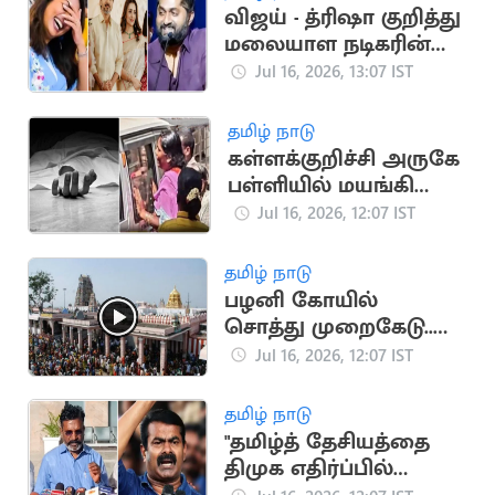
விஜய் - த்ரிஷா குறித்து
மலையாள நடிகரின்
பேச்சால் சர்ச்சை
Jul 16, 2026, 13:07 IST
தமிழ் நாடு
கள்ளக்குறிச்சி அருகே
பள்ளியில் மயங்கி
விழந்த மாணவன்
Jul 16, 2026, 12:07 IST
உயிரிழப்பு
தமிழ் நாடு
பழனி கோயில்
சொத்து முறைகேடு..
சிபிசிஐடி விசாரணை
Jul 16, 2026, 12:07 IST
தமிழ் நாடு
"தமிழ்த் தேசியத்தை
திமுக எதிர்ப்பில்