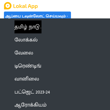
ஆப்பை டவுன்லோட் செய்யவும்
தமிழ் நாடு
லோக்கல்
வேலை
டிரெண்டிங்
வானிலை
பட்ஜெட் 2023-24
ஆரோக்கியம்