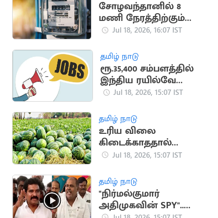
சோழவந்தானில் 8
மணி நேரத்திற்கும்
மேலாக மின்தடை..
Jul 18, 2026, 16:07 IST
மக்கள் அவதி
தமிழ் நாடு
ரூ.35,400 சம்பளத்தில்
இந்திய ரயில்வே
துறையில் வேலை
Jul 18, 2026, 15:07 IST
தமிழ் நாடு
உரிய விலை
கிடைக்காததால்
தர்பூசணி விவசாயிகள்
Jul 18, 2026, 15:07 IST
வேதனை
தமிழ் நாடு
"நிர்மல்குமார்
அதிமுகவின் SPY"..
மாஜி அமைச்சர்
Jul 18, 2026, 15:07 IST