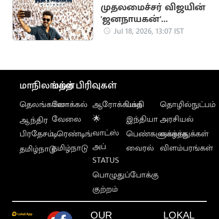
முதலமைச்சர் விஜயின்
'ஜனநாயகன்'
படத்திற்கான
Jul 18, 2026, 13:07 IST
முன்பதிவு
தொடங்கியது
மாநிலங்கள்
மற்ற பிரிவுகள்
தெலங்கானா
லோக்கல்
ஆரோக்கியம்
பக்தி
தொழில்நுட்பம்
வேலை
🌟
இந்தியா
அரசியல்
ஆந்திர
வாட்ஸ்
பிரதேசம்
டிரெண்டிங்
பெண்களுக்காக
வாழ்த்துக்கள்
அப்
தமிழ்நாடு
வைரல்
விளம்பரங்கள்
தமிழ்நாடு
STATUS
பொழுதுப்போக்கு
குற்றம்
OUR
LOKAL