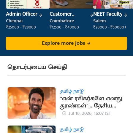
Admin Officer
Customer
NEET Faculty
Support Officer
Chennai
Coimbatore
Salem
₹25000 - ₹28000
₹12500 - ₹40000
₹20000 - ₹50000+
Explore more jobs
தொடர்புடைய செய்தி
தமிழ் நாடு
"என் ரசிகர்களே எனது
தூண்கள்"... தேசிய
விருதுக்கு தனுஷ்
Jul 18, 2026, 16:07 IST
நெகிழ்ச்சி பதிவு
தமிழ் நாடு