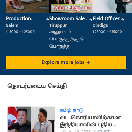
Production
Showroom Sales
Field Officer
Supervisor
Executive (Retail
Salem
Tiruppur
Dindigul
Sales)
₹15000 - ₹25000
அனுபவம்
₹23000 - ₹35000
பொருத்து/தகுதி
பொருத்து
Explore more jobs
தொடர்புடைய செய்தி
தமிழ் நாடு
வட கொரியாவிற்கான
இந்தியாவின் புதிய
தூதராக சஞ்சீவ்
Jul 10, 2026, 11:07 IST