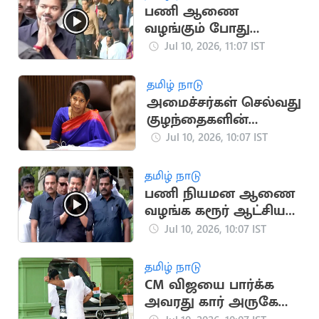
பணி ஆணை
வழங்கும் போது
முதலமைச்சர் கதறி
Jul 10, 2026, 11:07 IST
அழுதார்: ஜோதிமணி
தமிழ் நாடு
அமைச்சர்கள் செல்வது
குழந்தைகளின்
மனநிலையை
Jul 10, 2026, 10:07 IST
பாதிக்கிறது:
கனிமொழி
தமிழ் நாடு
பணி நியமன ஆணை
வழங்க கரூர் ஆட்சியர்
அலுவலகம் சென்ற
Jul 10, 2026, 10:07 IST
CM விஜய்
தமிழ் நாடு
CM விஜயை பார்க்க
அவரது கார் அருகே