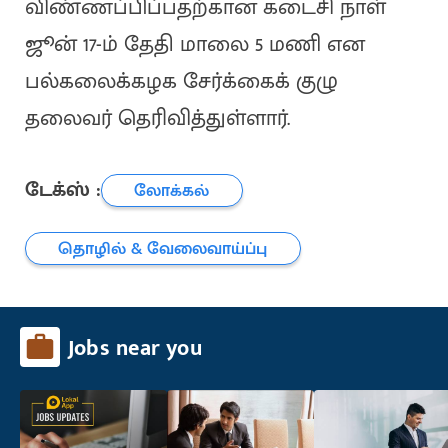
விண்ணப்பிப்பதற்கான கடைசி நாள்
ஜூன் 17-ம் தேதி மாலை 5 மணி என
பல்கலைக்கழக சேர்க்கைக் குழு
தலைவர் தெரிவித்துள்ளார்.
டேக்ஸ் :
லோக்கல்
தொழில் & வேலைவாய்ப்பு
Jobs near you