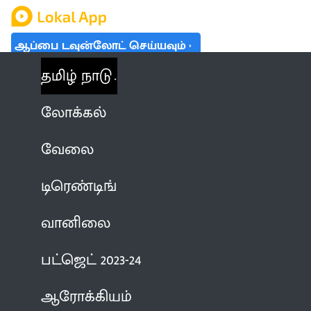
ஆப்பை டவுன்லோட் செய்யவும்
தமிழ் நாடு
லோக்கல்
வேலை
டிரெண்டிங்
வானிலை
பட்ஜெட் 2023-24
ஆரோக்கியம்