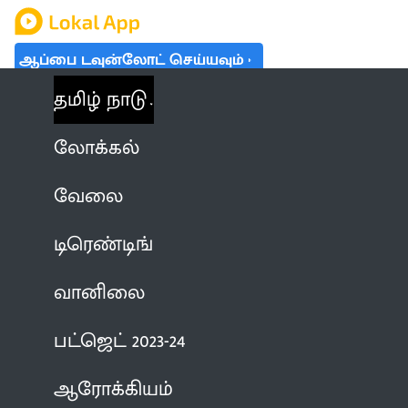
ஆப்பை டவுன்லோட் செய்யவும்
தமிழ் நாடு
லோக்கல்
வேலை
டிரெண்டிங்
வானிலை
பட்ஜெட் 2023-24
ஆரோக்கியம்