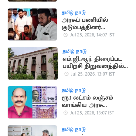
தமிழ் நாடு
அரசுப் பணியில்
குடும்பத்தினர்
தலையீடு.. தவெக
Jul 25, 2026, 14:07 IST
அமைச்சருக்கு சிக்கல்
தமிழ் நாடு
எம்.ஜி.ஆர். திரைப்பட
பயிற்சி நிறுவனத்தில்
மாணவர் சேர்க்கை
Jul 25, 2026, 13:07 IST
தமிழ் நாடு
ரூ.1 லட்சம் லஞ்சம்
வாங்கிய அரசு
அலுவலர் சிறையில்
Jul 25, 2026, 13:07 IST
அடைப்பு
தமிழ் நாடு