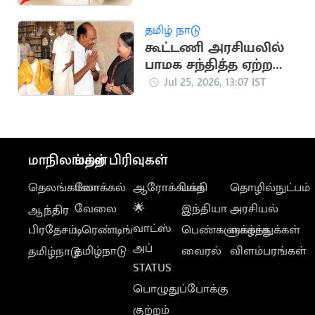
அறிவிப்பு
தமிழ் நாடு
கூட்டணி அரசியலில்
பாமக சந்தித்த ஏற்ற
இறக்கங்கள்
Jul 25, 2026, 13:07 IST
மாநிலங்கள்
மற்ற பிரிவுகள்
தெலங்கானா
லோக்கல்
ஆரோக்கியம்
பக்தி
தொழில்நுட்பம்
வேலை
🌟
இந்தியா
அரசியல்
ஆந்திர
வாட்ஸ்
பிரதேசம்
டிரெண்டிங்
பெண்களுக்காக
வாழ்த்துக்கள்
அப்
தமிழ்நாடு
வைரல்
விளம்பரங்கள்
தமிழ்நாடு
STATUS
பொழுதுப்போக்கு
குற்றம்