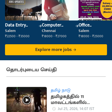
Data Entry
Computer
Office
Operator
Operator
Maintenance
Salem
Chennai
Salem
Staff
₹22500 - ₹35000
₹18000 - ₹27000
₹18000 - ₹25000
Explore more jobs
தொடர்புடைய செய்தி
தமிழ் நாடு
தமிழகத்தில் 11
மாவட்டங்களில்
கனமழை எச்சரிக்கை
Jul 25, 2026, 14:07 IST