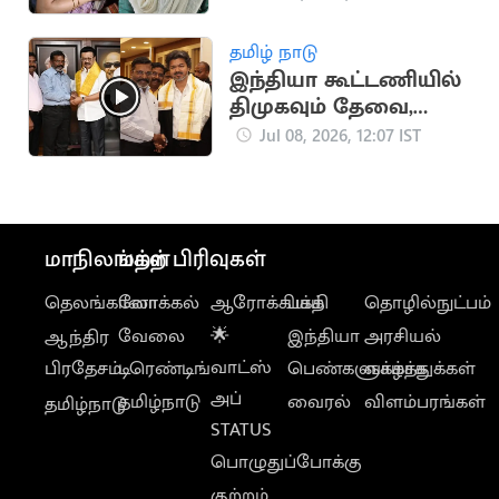
பத்மபிரியா விலகல்
தமிழ் நாடு
இந்தியா கூட்டணியில்
திமுகவும் தேவை,
தவெகவும் தேவை -
Jul 08, 2026, 12:07 IST
திருமாவளவன் பேட்டி
மாநிலங்கள்
மற்ற பிரிவுகள்
தெலங்கானா
லோக்கல்
ஆரோக்கியம்
பக்தி
தொழில்நுட்பம்
வேலை
🌟
இந்தியா
அரசியல்
ஆந்திர
வாட்ஸ்
பிரதேசம்
டிரெண்டிங்
பெண்களுக்காக
வாழ்த்துக்கள்
அப்
தமிழ்நாடு
வைரல்
விளம்பரங்கள்
தமிழ்நாடு
STATUS
பொழுதுப்போக்கு
குற்றம்