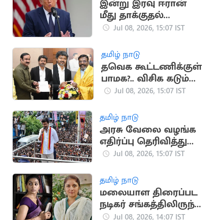
இன்று இரவு ஈரான்
மீது தாக்குதல்
நடத்துவோம்: டிரம்ப்
Jul 08, 2026, 15:07 IST
அதிரடி
தமிழ் நாடு
தவெக கூட்டணிக்குள்
பாமக?.. விசிக கடும்
அதிருப்தி
Jul 08, 2026, 15:07 IST
தமிழ் நாடு
அரசு வேலை வழங்க
எதிர்ப்பு தெரிவித்து
மனுத்தாக்கல்
Jul 08, 2026, 15:07 IST
தமிழ் நாடு
மலையாள திரைப்பட
நடிகர் சங்கத்திலிருந்து
நடிகைகள் ரேவதி,
Jul 08, 2026, 14:07 IST