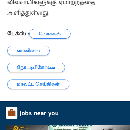
விவசாயிகளுக்கு ஏமாற்றத்தை
அளித்துள்ளது.
டேக்ஸ் :
லோக்கல்
வானிலை
நோட்டிபிகேஷன்
மாவட்ட செய்திகள்
Jobs near you