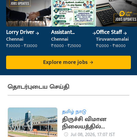
Lorry Driver
Assistant
Office Staff
Manager
Chennai
Chennai
Tiruvannamalai
₹30000 - ₹33000
₹15000 - ₹25000
₹12000 - ₹18000
Explore more jobs
தொடர்புடைய செய்தி
தமிழ் நாடு
திருச்சி விமான
நிலையத்தில்
அதிநவீன பாதுகாப்பு
Jul 08, 2026, 17:07 IST