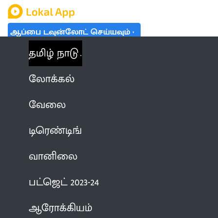
ஆப்பை டவுன்லோட் செய்யவும்
தமிழ் நாடு
லோக்கல்
வேலை
டிரெண்டிங்
வானிலை
பட்ஜெட் 2023-24
ஆரோக்கியம்