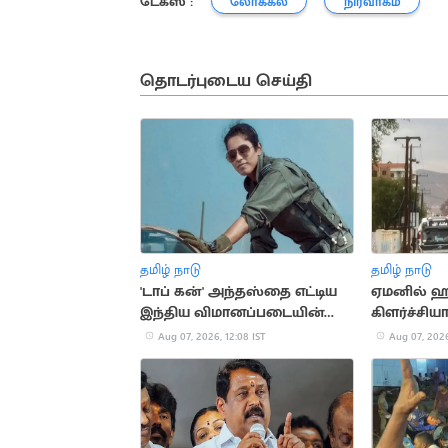
டேக்ஸ் :
லோக்கல்
நிர்வாகம்
தொடர்புடைய செய்தி
தமிழ் நாடு
தமிழ் நாடு
'டாப் கன்' அந்தஸ்தை எட்டிய
ஏமனில் ஹ
இந்திய விமானப்படையின்
கிளர்ச்சிய
முதல் பெண் போர் விமானி
பாதுகாப்பு
Aug 07, 2026, 12:08 IST
Aug 07, 2026
பலி