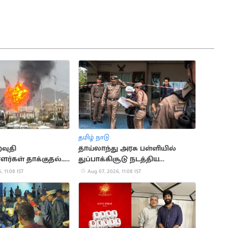
தமிழ் நாடு
வுதி
தாய்லாந்து அரசு பள்ளியில்
ாளர்கள் தாக்குதல்..
துப்பாக்கிசூடு நடத்திய
ப்படையினர் 30 பேர்
மாணவன்.. 6 பேர் பலி
, 11:08 IST
Aug 07, 2026, 11:08 IST