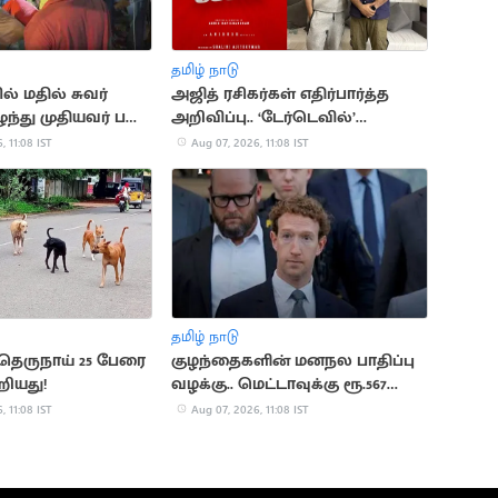
தமிழ் நாடு
ில் மதில் சுவர்
அஜித் ரசிகர்கள் எதிர்பார்த்த
ுந்து முதியவர் பலி..
அறிவிப்பு.. ‘டேர்டெவில்’
காயம்
படப்பிடிப்பு இம்மாதம் தொடக்கம்
, 11:08 IST
Aug 07, 2026, 11:08 IST
தமிழ் நாடு
 தெருநாய் 25 பேரை
குழந்தைகளின் மனநல பாதிப்பு
றியது!
வழக்கு.. மெட்டாவுக்கு ரூ.567
மில்லியன் அபராதம்
, 11:08 IST
Aug 07, 2026, 11:08 IST