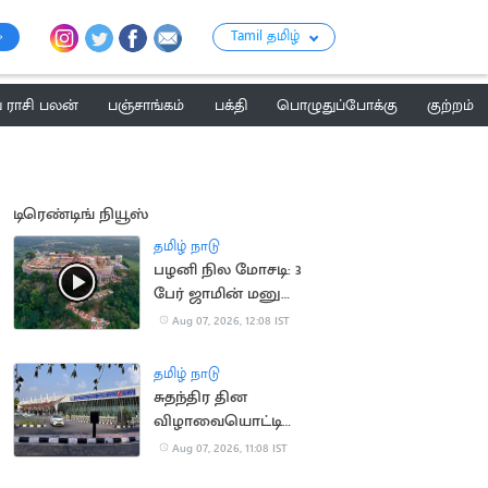
Tamil தமிழ்
ராசி பலன்
பஞ்சாங்கம்
பக்தி
பொழுதுப்போக்கு
குற்றம்
டிரெண்டிங் நியூஸ்
தமிழ் நாடு
பழனி நில மோசடி: 3
பேர் ஜாமின் மனு
தள்ளுபடி
Aug 07, 2026, 12:08 IST
தமிழ் நாடு
சுதந்திர தின
விழாவையொட்டி
விமான நிலையத்துக்கு
Aug 07, 2026, 11:08 IST
பார்வையாளர்கள்