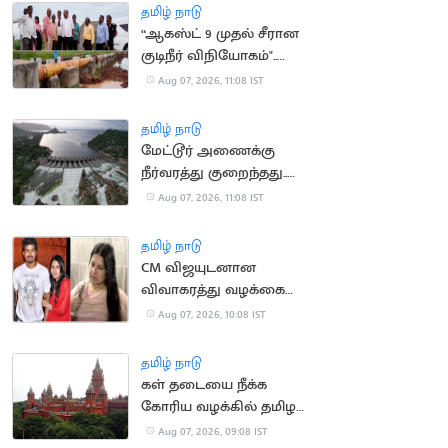
செல்ல தடை
தமிழ் நாடு
“ஆகஸ்ட் 9 முதல் சீரான
குடிநீர் விநியோகம்"..
தூத்துக்குடி மேயர் உறுதி
Aug 07, 2026, 11:08 IST
தமிழ் நாடு
மேட்டூர் அணைக்கு
நீர்வரத்து குறைந்தது..
13,674 கன அடியாக சரிவு
Aug 07, 2026, 11:08 IST
தமிழ் நாடு
CM விஜயுடனான
விவாகரத்து வழக்கை
வாபஸ் வாங்கினார்
Aug 07, 2026, 10:08 IST
சங்கீதா
தமிழ் நாடு
கள் தடையை நீக்க
கோரிய வழக்கில் தமிழக
அரசு பதிலளிக்க
Aug 07, 2026, 09:08 IST