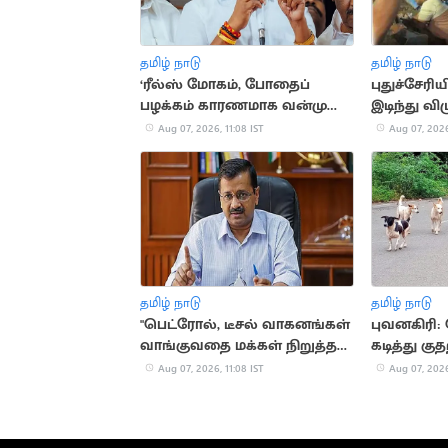
தமிழ் நாடு
தமிழ் நாடு
‘ரீல்ஸ் மோகம், போதைப்
புதுச்சேரிய
பழக்கம் காரணமாக வன்முறை
இடிந்து விழ
அதிகரிப்பு’.. நயினார்
2 பேர் படு
Aug 07, 2026, 11:08 IST
Aug 07, 2026
குற்றச்சாட்டு
தமிழ் நாடு
தமிழ் நாடு
"பெட்ரோல், டீசல் வாகனங்கள்
புவனகிரி:
வாங்குவதை மக்கள் நிறுத்த
கடித்து குத
வேண்டும்".. கெஜ்ரிவால்
Aug 07, 2026, 11:08 IST
Aug 07, 2026