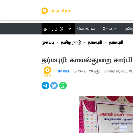
தமிழ் நாடு
லோக்கல்
வேலை
டிர
முகப்பு
தமிழ் நாடு
தர்மபுரி
தர்மபுரி
தர்மபுரி: காவல்துறை சார்ப
By Raja
194
பார்த்தது
May 28, 2026, 01