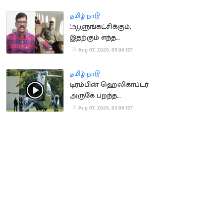
நீதிமன்றம் உத்தரவு
தமிழ் நாடு
'ஆளுங்கட்சிக்கும்,
இதற்கும் எந்த
சம்பந்தமும் இல்லை' -
Aug 07, 2026, 09:08 IST
பி.ஆர்.சுந்தர்
தமிழ் நாடு
டிரம்பின் ஹெலிகாப்டர்
அருகே பறந்த
பயணிகள் விமானம்
Aug 07, 2026, 03:08 IST