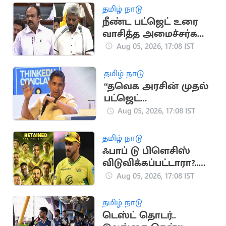
தமிழ் நாடு
நீண்ட பட்ஜெட் உரை
வாசித்த அமைச்சர்கள்
பட்டியலில் மரிய
Aug 05, 2026, 17:08 IST
வில்சன்
தமிழ் நாடு
“தவெக அரசின் முதல்
பட்ஜெட்
யதார்த்தமானது”..
Aug 05, 2026, 17:08 IST
பிரவீன் சக்ரவர்த்தி
கருத்து
தமிழ் நாடு
ஃபாப் டு பிளெசிஸ்
விடுவிக்கப்பட்டாரா?..
ஜோபர்க் சூப்பர் கிங்ஸ்
Aug 05, 2026, 17:08 IST
முடிவு அதிர்ச்சி
தமிழ் நாடு
டெஸ்ட் தொடர்..