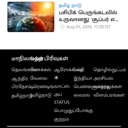
தமிழ் நாடு
பசிபிக் பெருங்கடலில்
உருவானது ‘சூப்பர் எல்
நினோ’.. வானிலை
Aug 05, 2026, 17:08 IST
ஆய்வாளர் எச்சரிக்கை
மாநிலங்கள்
மற்ற பிரிவுகள்
தெலங்கானா
லோக்கல்
ஆரோக்கியம்
பக்தி
தொழில்நுட்பம்
வேலை
🌟
இந்தியா
அரசியல்
ஆந்திர
வாட்ஸ்
பிரதேசம்
டிரெண்டிங்
பெண்களுக்காக
வாழ்த்துக்கள்
அப்
தமிழ்நாடு
வைரல்
விளம்பரங்கள்
தமிழ்நாடு
STATUS
பொழுதுப்போக்கு
குற்றம்