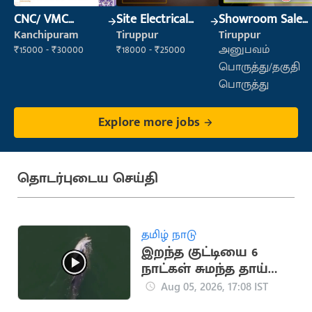
CNC/ VMC
Site Electrical
Showroom Sales
Operator
Engineer
Executive (Retail
Kanchipuram
Tiruppur
Tiruppur
Sales)
₹15000 - ₹30000
₹18000 - ₹25000
அனுபவம்
பொருத்து/தகுதி
பொருத்து
Explore more jobs
தொடர்புடைய செய்தி
தமிழ் நாடு
இறந்த குட்டியை 6
நாட்கள் சுமந்த தாய்
டால்பின் (வைரல்
Aug 05, 2026, 17:08 IST
வீடியோ)