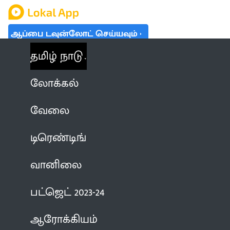
ஆப்பை டவுன்லோட் செய்யவும்
தமிழ் நாடு
லோக்கல்
வேலை
டிரெண்டிங்
வானிலை
பட்ஜெட் 2023-24
ஆரோக்கியம்