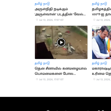
தமிழ் நாடு
தமிழ் நாடு
அருள்நிதி நடிக்கும்
தமிழகத்தி
'அருள்வான்' படத்தின் 'வேல்
100°F-ஐ த
செவ்வேல்' பாடல்
Jul 13, 2026, 17:07 IST
Jul 13, 2026,
வெளியானது
தமிழ் நாடு
தமிழ் நாடு
தென் சீனாவில் கனமழையால்
மகாராஷ்டி
பொம்மைகளை போல
உரிமை தொக
மிதக்கும் வாகனங்கள்
லட்சம் பேர்
Jul 13, 2026, 17:07 IST
Jul 13, 2026,