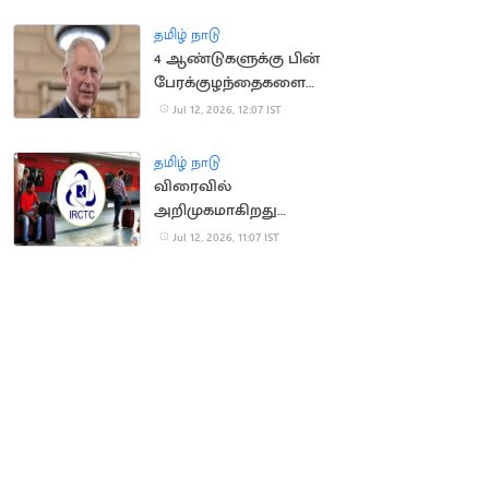
தமிழ் நாடு
4 ஆண்டுகளுக்கு பின்
பேரக்குழந்தைகளை
சந்தித்த இங்கிலாந்து
Jul 12, 2026, 12:07 IST
மன்னர் சார்லஸ்
தமிழ் நாடு
விரைவில்
அறிமுகமாகிறது
மேம்படுத்தப்பட்ட புதிய
Jul 12, 2026, 11:07 IST
ஐ.ஆர்.சி.டி.சி.
இணையதளம்