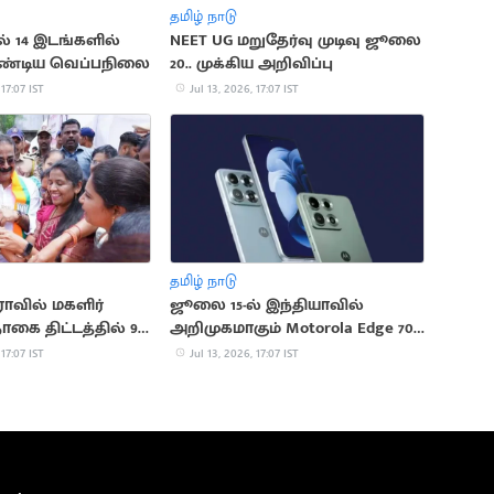
தமிழ் நாடு
ல் 14 இடங்களில்
NEET UG மறுதேர்வு முடிவு ஜூலை
ாண்டிய வெப்பநிலை
20.. முக்கிய அறிவிப்பு
 17:07 IST
Jul 13, 2026, 17:07 IST
தமிழ் நாடு
ராவில் மகளிர்
ஜூலை 15-ல் இந்தியாவில்
ை திட்டத்தில் 92
அறிமுகமாகும் Motorola Edge 70
 நீக்கம்
Max
 17:07 IST
Jul 13, 2026, 17:07 IST