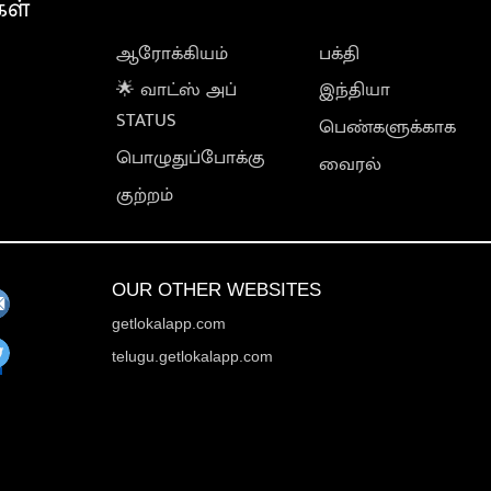
கள்
ஆரோக்கியம்
பக்தி
🌟 வாட்ஸ் அப்
இந்தியா
STATUS
பெண்களுக்காக
பொழுதுப்போக்கு
வைரல்
குற்றம்
OUR OTHER WEBSITES
getlokalapp.com
telugu.getlokalapp.com