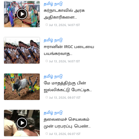
தமிழ் நாடு
கர்நாடகாவில் அரசு
அதிகாரிகளை
துடைப்பத்தால்
Jul 13, 2026, 14:07 IST
வெளுத்த மக்கள்
தமிழ் நாடு
ஈரானின் IRGC படையை
பயங்கரவாத
அமைப்பாக அறிவித்தது
Jul 13, 2026, 14:07 IST
பிரிட்டன்
தமிழ் நாடு
மே மாதத்திற்கு பின்
ஜல்லிக்கட்டு போட்டிகள்
நடத்தக்கூடாது..
Jul 13, 2026, 08:07 IST
நீதிமன்றம்
தமிழ் நாடு
தலைமைச் செயலகம்
முன் பரபரப்பு: பெண்
தற்கொலை முயற்சி!
Jul 13, 2026, 06:07 IST