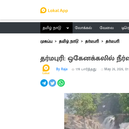
தமிழ் நாடு
லோக்கல்
வேலை
டிர
முகப்பு
தமிழ் நாடு
தர்மபுரி
தர்மபுரி
தர்மபுரி: ஒகேனக்கலில் நீர
By Raja
178
பார்த்தது
May 26, 2026, 07