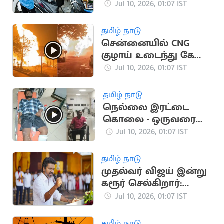
விலையில் மாற்றம்
Jul 10, 2026, 01:07 IST
இல்லை
தமிழ் நாடு
சென்னையில் CNG
குழாய் உடைந்து கேஸ்
கசிவு.. பெரும் தீ
Jul 10, 2026, 01:07 IST
விபத்து
தமிழ் நாடு
நெல்லை இரட்டை
கொலை - ஒருவரை
சுட்டுப்பிடித்த போலீஸ்
Jul 10, 2026, 01:07 IST
தமிழ் நாடு
முதல்வர் விஜய் இன்று
கரூர் செல்கிறார்:
அரசு நிகழ்ச்சிகளில்
Jul 10, 2026, 01:07 IST
பங்கேற்பு
தமிழ் நாடு