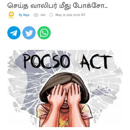
செய்த வாலிபர் மீது போக்சோ
வழக்கு
By Raja
560
May 23, 2026, 07:05 IST