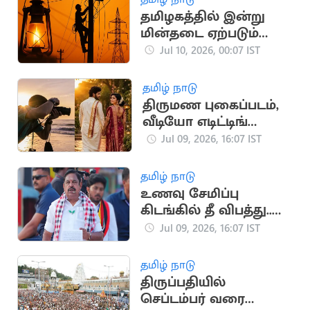
தமிழகத்தில் இன்று
மின்தடை ஏற்படும்
இடங்கள் இவைதான்
Jul 10, 2026, 00:07 IST
தமிழ் நாடு
திருமண புகைப்படம்,
வீடியோ எடிட்டிங்
பயிற்சி: தமிழக அரசு
Jul 09, 2026, 16:07 IST
அறிவிப்பு
தமிழ் நாடு
உணவு சேமிப்பு
கிடங்கில் தீ விபத்து..
விசாரணை நடத்த
Jul 09, 2026, 16:07 IST
இபிஎஸ் வலியுறுத்தல்
தமிழ் நாடு
திருப்பதியில்
செப்டம்பர் வரை