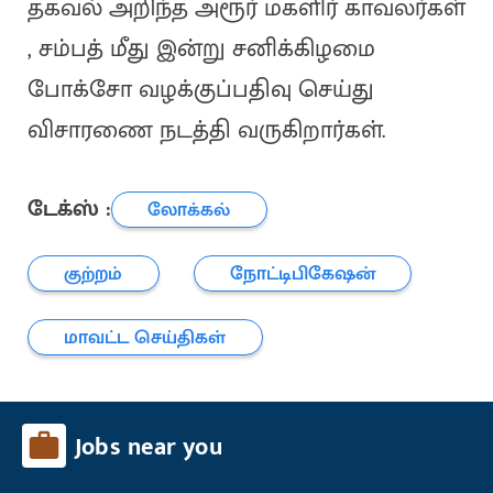
தகவல் அறிந்த அரூர் மகளிர் காவலர்கள்
, சம்பத் மீது இன்று சனிக்கிழமை
போக்சோ வழக்குப்பதிவு செய்து
விசாரணை நடத்தி வருகிறார்கள்.
டேக்ஸ் :
லோக்கல்
குற்றம்
நோட்டிபிகேஷன்
மாவட்ட செய்திகள்
Jobs near you