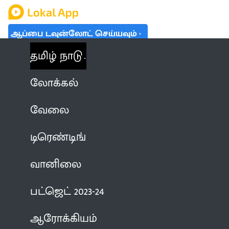
ஆப்பை டவுன்லோட் செய்யவும்
தமிழ் நாடு
லோக்கல்
வேலை
டிரெண்டிங்
வானிலை
பட்ஜெட் 2023-24
ஆரோக்கியம்