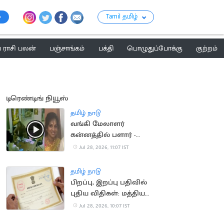
Tamil தமிழ்
ராசி பலன்
பஞ்சாங்கம்
பக்தி
பொழுதுப்போக்கு
குற்றம்
டிரெண்டிங் நியூஸ்
தமிழ் நாடு
வங்கி மேலாளர்
கன்னத்தில் பளார் -
அழகிரி மகளிடம்
Jul 28, 2026, 11:07 IST
விசாரணை
தமிழ் நாடு
பிறப்பு, இறப்பு பதிவில்
புதிய விதிகள்: மத்திய
அரசு சட்டம் திருத்தம்
Jul 28, 2026, 10:07 IST