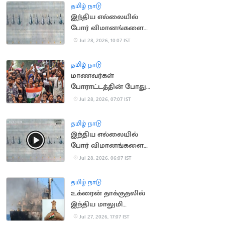
தமிழ் நாடு
இந்திய எல்லையில்
போர் விமானங்களை
குவிக்கும் சீனா
Jul 28, 2026, 10:07 IST
தமிழ் நாடு
மாணவர்கள்
போராட்டத்தின் போது
கைது
Jul 28, 2026, 07:07 IST
செய்யப்பட்டவர்களை
விடுவிக்க உச்ச
தமிழ் நாடு
நீதிமன்றம் உத்தரவு
இந்திய எல்லையில்
போர் விமானங்களை
நிறுத்திய சீனா
Jul 28, 2026, 06:07 IST
தமிழ் நாடு
உக்ரைன் தாக்குதலில்
இந்திய மாலுமி
உயிரிழப்பு: உக்ரைன்
Jul 27, 2026, 17:07 IST