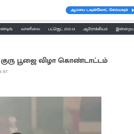
ஆப்பை டவுன்லோட் செய்யவும்
ெண்டிங்
வானிலை
பட்ஜெட் 2023-24
ஆரோக்கியம்
இன்றைய 
ர் குரு பூஜை விழா கொண்டாட்டம்
06 IST