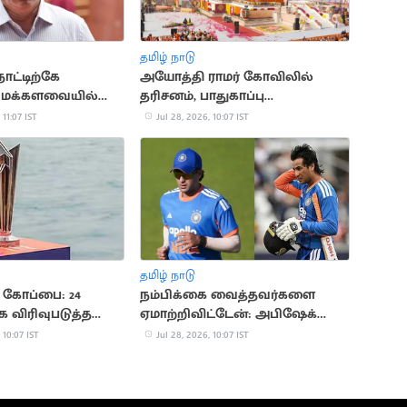
தமிழ் நாடு
 நாட்டிற்கே
அயோத்தி ராமர் கோவிலில்
: மக்களவையில்
தரிசனம், பாதுகாப்பு
றன் எம்.பி. பேச்சு
ஏற்பாடுகளில் மாற்றம்
 11:07 IST
Jul 28, 2026, 10:07 IST
தமிழ் நாடு
் கோப்பை: 24
நம்பிக்கை வைத்தவர்களை
விரிவுபடுத்த
ஏமாற்றிவிட்டேன்: அபிஷேக்
ம்
சர்மா உருக்கம்
 10:07 IST
Jul 28, 2026, 10:07 IST