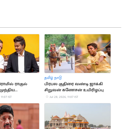
தமிழ் நாடு
ராமில் ராகுல்
பிரபல குதிரை வண்டி ஜாக்கி
முந்திய
சிறுவன் கணேசன் உயிரிழப்பு​
ர் விஜய்
 11:07 IST
Jul 28, 2026, 11:07 IST