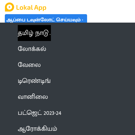
ஆப்பை டவுன்லோட் செய்யவும்
தமிழ் நாடு
லோக்கல்
வேலை
டிரெண்டிங்
வானிலை
பட்ஜெட் 2023-24
ஆரோக்கியம்