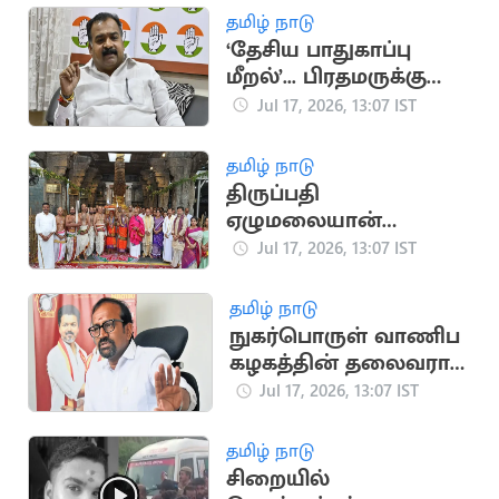
தமிழ் நாடு
‘தேசிய பாதுகாப்பு
மீறல்’... பிரதமருக்கு
மாணிக்கம் தாகூர்
Jul 17, 2026, 13:07 IST
கடிதம்
தமிழ் நாடு
திருப்பதி
ஏழுமலையான்
கோவிலில்
Jul 17, 2026, 13:07 IST
கோலாகலமாக
நடைபெற்ற ஆனிவார
தமிழ் நாடு
ஆஸ்தான விழா
நுகர்பொருள் வாணிப
கழகத்தின் தலைவராக
அமைச்சர்
Jul 17, 2026, 13:07 IST
வெங்கடரமணனை
நியமனம்
தமிழ் நாடு
சிறையில்