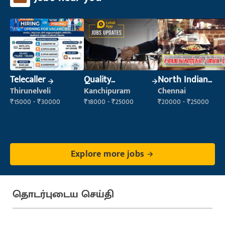
Telecaller
Quality
North Indian
Inspector
Cook
Thirunelveli
Kanchipuram
Chennai
₹15000 - ₹30000
₹18000 - ₹25000
₹20000 - ₹25000
Explore more jobs
தொடர்புடைய செய்தி