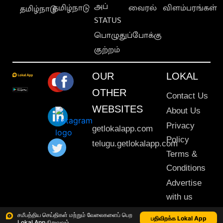
அப்
தமிழ்நாடு
வைரல்
விளம்பரங்கள்
தமிழ்நாடு
STATUS
பொழுதுப்போக்கு
குற்றம்
OUR
LOKAL
OTHER
Contact Us
WEBSITES
About Us
Privacy
getlokalapp.com
Policy
telugu.getlokalapp.com
Terms &
Conditions
Advertise
with us
Sitemap
சமீபத்திய செய்திகள் மற்றும் வேலைகளைப் பெற
பதிவிறக்க Lokal App
Lokal App நிறுவவும்
This material may not be published, transmitted, rewritten or redistributed. © 2020 Lokal App. All rights reserved.