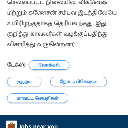
செல்லப்பட்ட நிலையில், விக்னேஷ்
மற்றும் கணேசன் சம்பவ இடத்திலேயே
உயிரிழந்ததாகத் தெரியவந்தது. இது
குறித்து காவலர்கள் வழக்குப்பதிந்து
விசாரித்து வருகின்றனர்.
டேக்ஸ் :
லோக்கல்
குற்றம்
நோட்டிபிகேஷன்
மாவட்ட செய்திகள்
Jobs near you