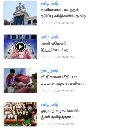
அறிக்கை தாக்கல்
தமிழ் நாடு
கனிமங்கள் கடத்தல்
தடுப்பு விதிகளில் தமிழக
அரசு திருத்தம்
Jul 11, 2026, 05:07 IST
தமிழ் நாடு
அலி கமேனி
இறுதிச்சடங்கு
வீடியோவை வெளியிட்ட
Jul 11, 2026, 04:07 IST
ஈரான் அரசு
தமிழ் நாடு
விதிகளை மீறிய 12
பட்டாசு ஆலைகளின்
உரிமம் தற்காலிக ரத்து
Jul 11, 2026, 04:07 IST
தமிழ் நாடு
அரசு நிகழ்ச்சிகளில்
இனி தமிழ்த்தாய்
வாழ்த்துக்கே முதலிடம்:
Jul 11, 2026, 04:07 IST