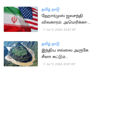
மத்திய அமைச்சகம்
தமிழ் நாடு
ஹோர்முஸ் ஜலசந்தி
விவகாரம்: அமெரிக்கா-
ஈரான் இடையே பதற்றம்
Jul 11, 2026, 03:07 IST
தமிழ் நாடு
இந்திய எல்லை அருகே
சீனா கட்டும்
அணையால் நிலநடுக்க
Jul 11, 2026, 01:07 IST
அபாயம்