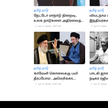
தமிழ் நாடு
தமிழ் நாடு
நேட்டோ மாநாடு நிறைவு..
வியட்நாம் 
உலக நாடுகளை அதிரவைத்த
இந்தியர்கள்
துருக்கி அதிபரின் விசித்திர
இரங்கல்
Jul 11, 2026, 17:07 IST
Jul 11, 2026, 
பரிசு
தமிழ் நாடு
தமிழ் நாடு
'காமேனி கொலைக்கு பலி
பாடகி ஜான
தீர்ப்போம்'.. அமெரிக்கா,
நடிகர் ரஜி
இஸ்ரேலுக்கு மிரட்டல்
Jul 11, 2026, 17:07 IST
Jul 11, 2026, 