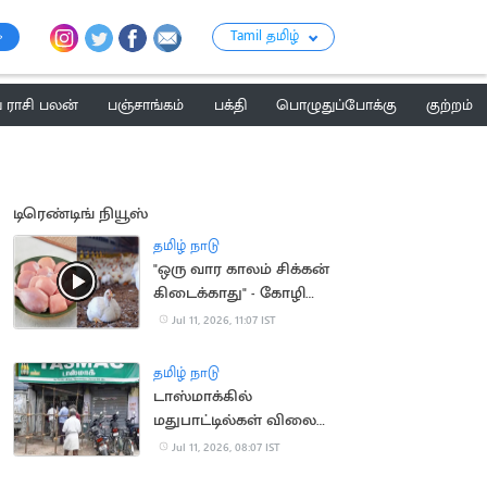
Tamil தமிழ்
ராசி பலன்
பஞ்சாங்கம்
பக்தி
பொழுதுப்போக்கு
குற்றம்
டிரெண்டிங் நியூஸ்
தமிழ் நாடு
"ஒரு வார காலம் சிக்கன்
கிடைக்காது" - கோழி
வணிகர்கள் முடிவு
Jul 11, 2026, 11:07 IST
தமிழ் நாடு
டாஸ்மாக்கில்
மதுபாட்டில்கள் விலை
ரூ.10 உயர்கிறதா?
Jul 11, 2026, 08:07 IST
நீதிமன்றத்தில்