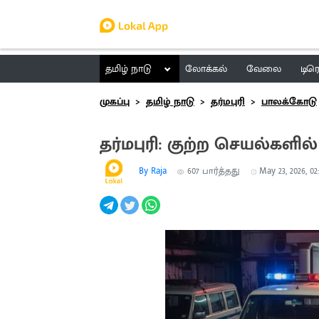
தமிழ் நாடு
லோக்கல்
வேலை
டிர
முகப்பு
தமிழ் நாடு
தர்மபுரி
பாலக்கோடு
தர்மபுரி: குற்ற செயல்களில்
By Raja
607
பார்த்தது
May 23, 2026, 02