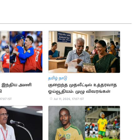
தமிழ் நாடு
G: இந்திய அணி
குறைந்த முதலீட்டில் உத்தரவாத
ி
ஓய்வூதியம்: முழு விவரங்கள்
17:07 IST
Jul 11, 2026, 17:07 IST