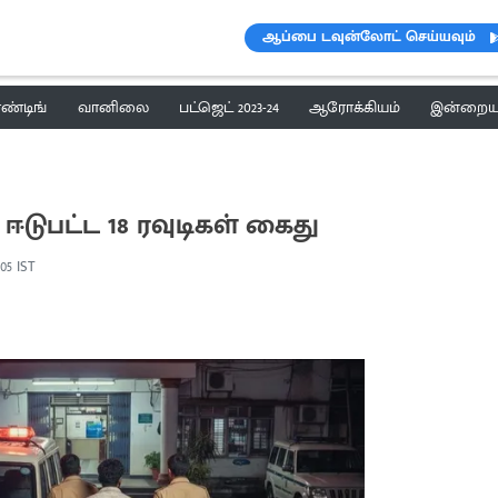
ஆப்பை டவுன்லோட் செய்யவும்
ெண்டிங்
வானிலை
பட்ஜெட் 2023-24
ஆரோக்கியம்
இன்றைய 
 ஈடுபட்ட 18 ரவுடிகள் கைது
:05 IST