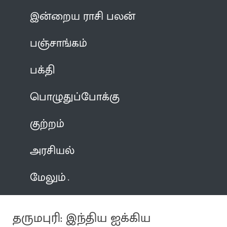
இன்றைய ராசி பலன்
பஞ்சாங்கம்
பக்தி
பொழுதுப்போக்கு
குற்றம்
அரசியல்
மேலும்
தருமபுரி: இந்திய ஐக்கிய