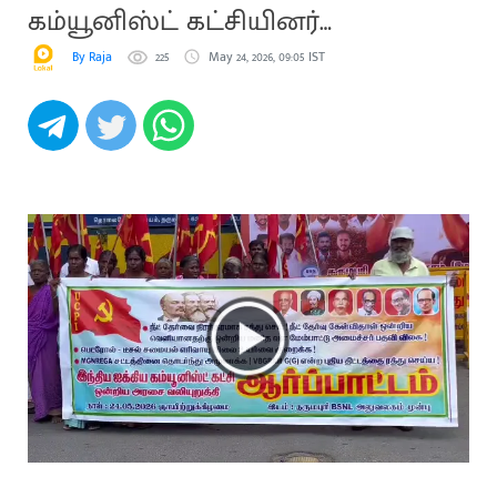
கம்யூனிஸ்ட் கட்சியினர்
ஆர்ப்பாட்டம்
By Raja
225
May 24, 2026, 09:05 IST