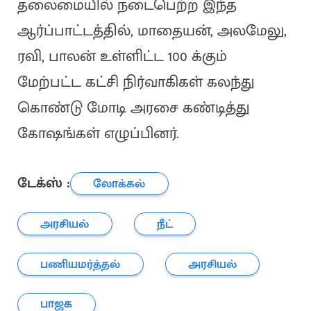
தலைமையில் நடைபெற்ற இந்த
ஆர்ப்பாட்டத்தில், மாதையன், அலமேலு,
ரவி, பாலன் உள்ளிட்ட 100 க்கும்
மேற்பட்ட கட்சி நிர்வாகிகள் கலந்து
கொண்டு மோடி அரசை கண்டித்து
கோஷங்கள் எழுப்பினர்.
டேக்ஸ் :
லோக்கல்
அரசியல்
நீட்
பணியமர்த்தல்
அரசியல்
பாஜக