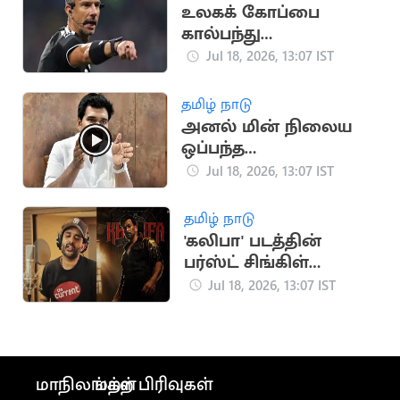
உலகக் கோப்பை
கால்பந்து
இறுதிப்போட்டியின்
Jul 18, 2026, 13:07 IST
நடுவராக சிலாவ்கோ
வின்சிச் தேர்வு
தமிழ் நாடு
அனல் மின் நிலைய
ஒப்பந்த
தொழிலாளர்களுக்கு
Jul 18, 2026, 13:07 IST
அமைச்சர்
நிர்மல்குமார்
தமிழ் நாடு
வேண்டுகோள்
'கலிபா' படத்தின்
பர்ஸ்ட் சிங்கிள்
அப்டேட் கொடுத்த
Jul 18, 2026, 13:07 IST
பிரித்விராஜ்
மாநிலங்கள்
மற்ற பிரிவுகள்