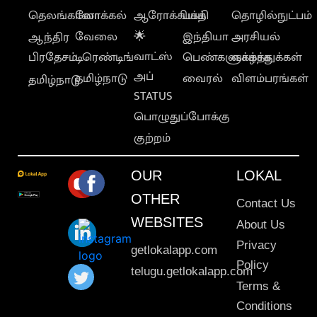
தெலங்கானா
லோக்கல்
ஆரோக்கியம்
பக்தி
தொழில்நுட்பம்
வேலை
🌟
இந்தியா
அரசியல்
ஆந்திர
வாட்ஸ்
பிரதேசம்
டிரெண்டிங்
பெண்களுக்காக
வாழ்த்துக்கள்
அப்
தமிழ்நாடு
வைரல்
விளம்பரங்கள்
தமிழ்நாடு
STATUS
பொழுதுப்போக்கு
குற்றம்
OUR
LOKAL
OTHER
Contact Us
WEBSITES
About Us
Privacy
getlokalapp.com
Policy
telugu.getlokalapp.com
Terms &
Conditions