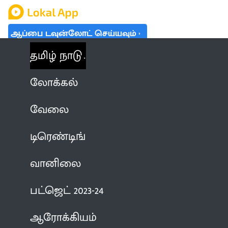
ஆப்பை டவுன்லோட் செய்யவும்
தமிழ் நாடு
லோக்கல்
வேலை
டிரெண்டிங்
வானிலை
பட்ஜெட் 2023-24
ஆரோக்கியம்