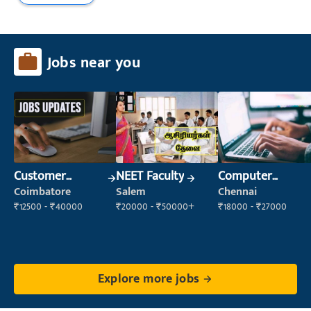
Jobs near you
Customer
NEET Faculty
Computer
Support Officer
Operator
Coimbatore
Salem
Chennai
₹12500 - ₹40000
₹20000 - ₹50000+
₹18000 - ₹27000
Explore more jobs