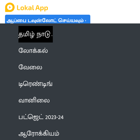
ஆப்பை டவுன்லோட் செய்யவும்
தமிழ் நாடு
லோக்கல்
வேலை
டிரெண்டிங்
வானிலை
பட்ஜெட் 2023-24
ஆரோக்கியம்