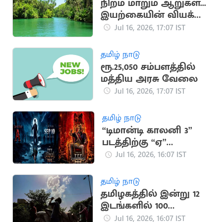
நிறம் மாறும் ஆறுகள்...
இயற்கையின் வியக்க
வைக்கும்
Jul 16, 2026, 17:07 IST
அதிசயங்கள்!
தமிழ் நாடு
ரூ.25,050 சம்பளத்தில்
மத்திய அரசு வேலை
Jul 16, 2026, 17:07 IST
தமிழ் நாடு
“டிமான்டி காலனி 3”
படத்திற்கு “ஏ”
சான்றிதழ் வழங்கிய
Jul 16, 2026, 16:07 IST
தணிக்கை வாரியம்
தமிழ் நாடு
தமிழகத்தில் இன்று 12
இடங்களில் 100
டிகிரியை தாண்டிய
Jul 16, 2026, 16:07 IST