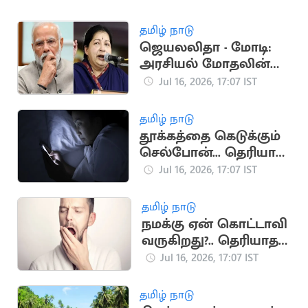
தமிழ் நாடு
ஜெயலலிதா - மோடி:
அரசியல் மோதலின்
முக்கிய தருணங்கள்
Jul 16, 2026, 17:07 IST
தமிழ் நாடு
தூக்கத்தை கெடுக்கும்
செல்போன்... தெரியாத
ஆபத்துகள்
Jul 16, 2026, 17:07 IST
தமிழ் நாடு
நமக்கு ஏன் கொட்டாவி
வருகிறது?.. தெரியாத
சுவாரஸ்ய
Jul 16, 2026, 17:07 IST
காரணங்கள்
தமிழ் நாடு