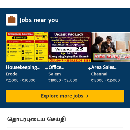
Jobs near you
Housekeeping
Office
Area Sales
Staff
Maintenance
Executive
Erode
Salem
Chennai
(Housekeeping)
Staff
₹25000 - ₹30000
₹18000 - ₹25000
₹18000 - ₹25000
Explore more jobs
தொடர்புடைய செய்தி