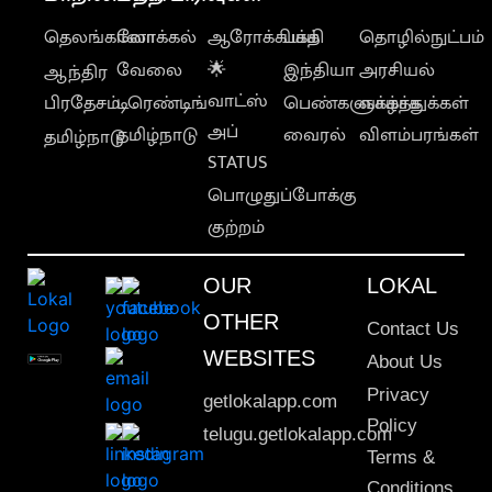
தெலங்கானா
லோக்கல்
ஆரோக்கியம்
பக்தி
தொழில்நுட்பம்
வேலை
🌟
இந்தியா
அரசியல்
ஆந்திர
வாட்ஸ்
பிரதேசம்
டிரெண்டிங்
பெண்களுக்காக
வாழ்த்துக்கள்
அப்
தமிழ்நாடு
வைரல்
விளம்பரங்கள்
தமிழ்நாடு
STATUS
பொழுதுப்போக்கு
குற்றம்
OUR
LOKAL
OTHER
Contact Us
WEBSITES
About Us
Privacy
getlokalapp.com
Policy
telugu.getlokalapp.com
Terms &
Conditions