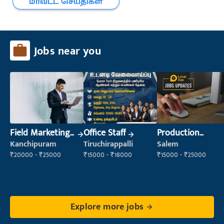
மாவட்ட செய்திகள்
Jobs near you
Field Marketing
Office Staff
Production
Executive
Supervisor
Kanchipuram
Tiruchirappalli
Salem
₹20000 - ₹25000
₹15000 - ₹18000
₹15000 - ₹25000
Explore more jobs