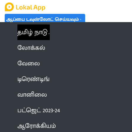
ஆப்பை டவுன்லோட் செய்யவும்
தமிழ் நாடு
லோக்கல்
வேலை
டிரெண்டிங்
வானிலை
பட்ஜெட் 2023-24
ஆரோக்கியம்