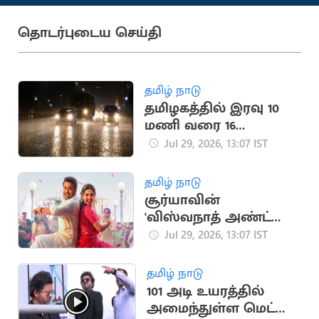
தொடர்புடைய செய்தி
தமிழ் நாடு
தமிழகத்தில் இரவு 10
மணி வரை 16
மாவட்டங்களில்
Jul 29, 2026, 13:07 IST
மழைக்கு வாய்ப்பு
தமிழ் நாடு
சூர்யாவின்
'விஸ்வநாத் அண்ட்
சன்ஸ்' இசை
Jul 29, 2026, 13:07 IST
வெளியீட்டு விழா தேதி
அறிவிப்பு
தமிழ் நாடு
101 அடி உயரத்தில்
அமைந்துள்ள மெட்ரோ