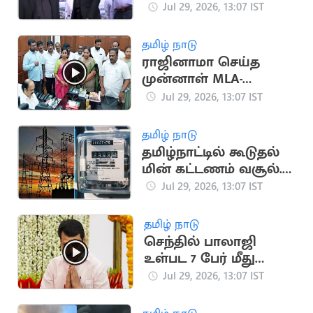
பாலத்தை ஆய்வு
Jul 29, 2026, 13:07 IST
செய்த CM விஜய்
தமிழ் நாடு
ராஜினாமா செய்த
முன்னாள் MLA-
க்களிடம் ஆகஸ்ட் 4-ல்
Jul 29, 2026, 13:07 IST
விளக்கம் கேட்பு
தமிழ் நாடு
தமிழ்நாட்டில் கூடுதல்
மின் கட்டணம் வசூல்..
களஆய்வு செய்ய
Jul 29, 2026, 13:07 IST
உத்தரவு
தமிழ் நாடு
செந்தில் பாலாஜி
உள்பட 7 பேர் மீது
லஞ்ச ஒழிப்புத்துறை
Jul 29, 2026, 13:07 IST
வழக்குப்பதிவு