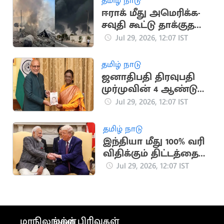
தமிழ் நாடு
ஈராக் மீது அமெரிக்க-
சவுதி கூட்டு தாக்குதல்:
20 பேர் பலி
Jul 29, 2026, 12:07 IST
தமிழ் நாடு
ஜனாதிபதி திரவுபதி
முர்முவின் 4 ஆண்டு
பணிகள் அடங்கிய
Jul 29, 2026, 12:07 IST
புத்தகம் வெளியீடு
தமிழ் நாடு
இந்தியா மீது 100% வரி
விதிக்கும் திட்டத்தை
வேகப்படுத்திய
Jul 29, 2026, 12:07 IST
அமெரிக்கா
மாநிலங்கள்
மற்ற பிரிவுகள்