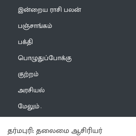
இன்றைய ராசி பலன்
பஞ்சாங்கம்
பக்தி
பொழுதுப்போக்கு
குற்றம்
அரசியல்
மேலும்
தர்மபுரி: தலைமை ஆசிரியர்