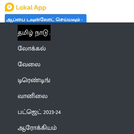
ஆப்பை டவுன்லோட் செய்யவும்
தமிழ் நாடு
லோக்கல்
வேலை
டிரெண்டிங்
வானிலை
பட்ஜெட் 2023-24
ஆரோக்கியம்