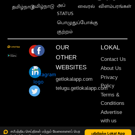
அப்
தமிழ்நாடு
வைரல்
விளம்பரங்கள்
தமிழ்நாடு
STATUS
பொழுதுப்போக்கு
குற்றம்
OUR
LOKAL
OTHER
Contact Us
WEBSITES
About Us
Privacy
getlokalapp.com
Policy
telugu.getlokalapp.com
Terms &
Conditions
Advertise
with us
Sitemap
சமீபத்திய செய்திகள் மற்றும் வேலைகளைப் பெற
பதிவிறக்க Lokal App
This material may not be published, transmitted, rewritten or redistributed. © 2020 Lokal App. All rights reserved.