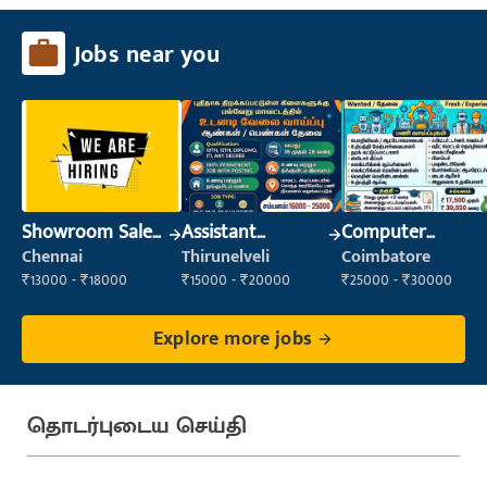
Jobs near you
Showroom Sales
Assistant
Computer
Executive (Retail
Manager
Operator
Chennai
Thirunelveli
Coimbatore
Sales)
₹13000 - ₹18000
₹15000 - ₹20000
₹25000 - ₹30000
Explore more jobs
தொடர்புடைய செய்தி