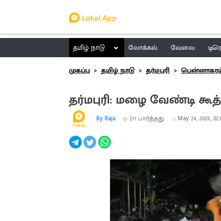
தமிழ் நாடு
லோக்கல்
வேலை
டிர
முகப்பு
தமிழ் நாடு
தர்மபுரி
பென்னாகரம
தர்மபுரி: மழை வேண்டி கூ
By Raja
211
பார்த்தது
May 24, 2026, 02: