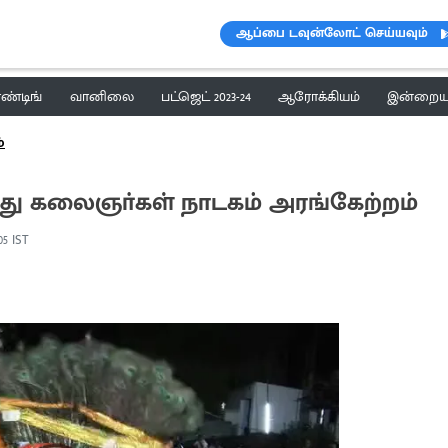
ஆப்பை டவுன்லோட் செய்யவும்
ெண்டிங்
வானிலை
பட்ஜெட் 2023-24
ஆரோக்கியம்
இன்றைய 
்
த்து கலைஞா்கள் நாடகம் அரங்கேற்றம்
05 IST