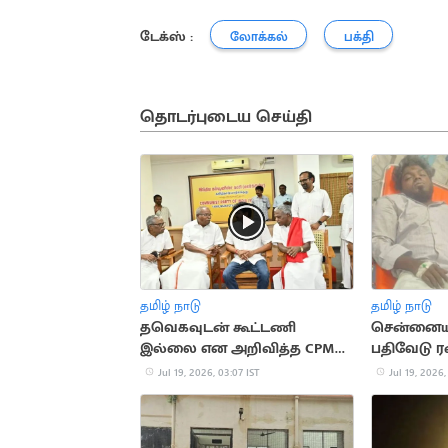
டேக்ஸ் :
லோக்கல்
பக்தி
தொடர்புடைய செய்தி
தமிழ் நாடு
தமிழ் நாடு
தவெகவுடன் கூட்டணி
சென்னையில
இல்லை என அறிவித்த CPM
பதிவேடு ரவ
சண்முகம்
சுட்டுப்பிடிப்
Jul 19, 2026, 03:07 IST
Jul 19, 2026,