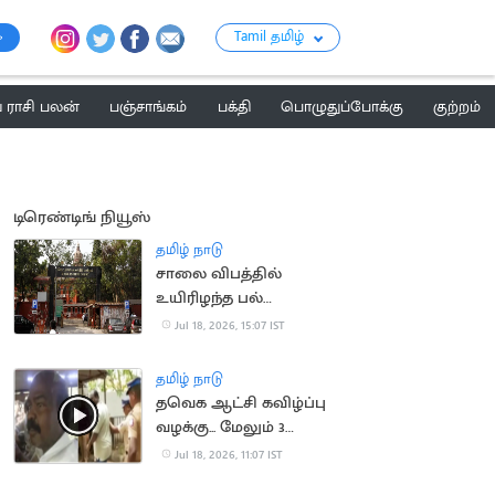
Tamil தமிழ்
ராசி பலன்
பஞ்சாங்கம்
பக்தி
பொழுதுப்போக்கு
குற்றம்
டிரெண்டிங் நியூஸ்
தமிழ் நாடு
சாலை விபத்தில்
உயிரிழந்த பல்
மருத்துவரின்
Jul 18, 2026, 15:07 IST
குடும்பத்திற்கு ரூ.1.4
கோடி இழப்பீடு
தமிழ் நாடு
தவெக ஆட்சி கவிழ்ப்பு
வழக்கு... மேலும் 3
பேரிடம் போலீசார் தீவிர
Jul 18, 2026, 11:07 IST
விசாரணை