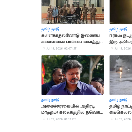
தமிழ் நாடு
தமிழ் நாடு
கள்ளகாதலனோடு இணைய
ஈரான் நடத
கணவனை பாம்பை வைத்து
இரு அமெரி
கொன்ற மனைவி
உயிரிழப்பு
Jul 19, 2026, 02:07 IST
Jul 19, 2026,
தமிழ் நாடு
தமிழ் நாடு
அமைச்சரவையில் அதிரடி
தமிழ் நாட்
மாற்றம்? கலக்கத்தில் தவெக
எங்கெல்லா
அமைச்சர்கள்
வாய்ப்பு?
Jul 19, 2026, 01:07 IST
Jul 19, 2026,