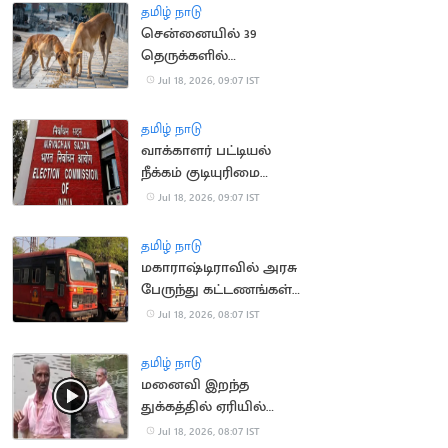
தமிழ் நாடு
சென்னையில் 39
தெருக்களில்
தெருநாய்களுக்கு
Jul 18, 2026, 09:07 IST
உணவளிக்க ஏற்பாடு
தமிழ் நாடு
வாக்காளர் பட்டியல்
நீக்கம் குடியுரிமை
இழப்பாகாது: உச்ச
Jul 18, 2026, 09:07 IST
நீதிமன்றம்
தமிழ் நாடு
மகாராஷ்டிராவில் அரசு
பேருந்து கட்டணங்கள்
உயர்வு
Jul 18, 2026, 08:07 IST
தமிழ் நாடு
மனைவி இறந்த
துக்கத்தில் ஏரியில்
குதித்து தற்கொலை
Jul 18, 2026, 08:07 IST