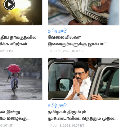
தமிழ் நாடு
்திய தாக்குதலில்
வேலையில்லா
க்க வீரர்கள்
இளைஞர்களுக்கு ஜாக்பாட்!
உதவித்தொகை ரூ.4,000 ஆக
 02:07 IST
Jul 19, 2026, 02:07 IST
உயர்கிறது
தமிழ் நாடு
டில் இன்று
தமிழகம் திரும்பும்
ம் மழைக்கு
மு.க.ஸ்டாலின்.. வந்ததும் முதல்
நடவடிக்கை
 01:07 IST
Jul 19, 2026, 01:07 IST