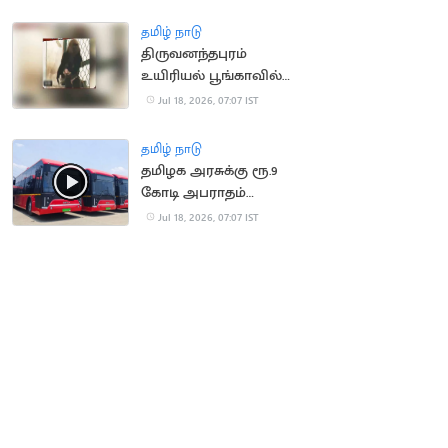
செய்ய முயன்ற நபர்
மீட்பு
தமிழ் நாடு
திருவனந்தபுரம்
உயிரியல் பூங்காவில்
நீலகிரி கருங்குரங்கு
Jul 18, 2026, 07:07 IST
குட்டி பிறப்பு!
தமிழ் நாடு
தமிழக அரசுக்கு ரூ.9
கோடி அபராதம்
செலுத்திய OHM
Jul 18, 2026, 07:07 IST
நிறுவனம்