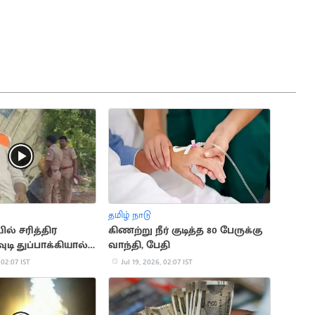
தமிழ் நாடு
் சரித்திர
கிணற்று நீர் குடித்த 80 பேருக்கு
ுடி துப்பாக்கியால்
வாந்தி, பேதி
பு
 02:07 IST
Jul 19, 2026, 02:07 IST